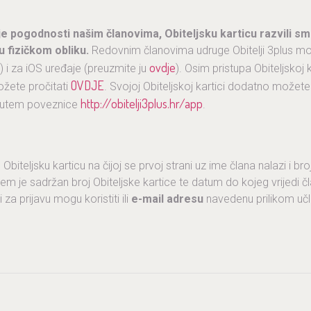
 pogodnosti našim članovima, Obiteljsku karticu razvili smo
 u fizičkom obliku.
Redovnim članovima udruge Obitelji 3plus mob
ovdje
) i za iOS uređaje (preuzmite ju
). Osim pristupa Obiteljskoj k
OVDJE
žete pročitati
. Svojoj Obiteljskoj kartici dodatno možete
http://obitelji3plus.hr/app
 putem poveznice
.
Obiteljsku karticu na čijoj se prvoj strani uz ime člana nalazi i br
jem je sadržan broj Obiteljske kartice te datum do kojeg vrijedi 
i za prijavu mogu koristiti ili
e-mail adresu
navedenu prilikom učla