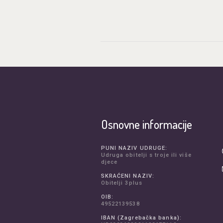
Osnovne informacije
PUNI NAZIV UDRUGE:
Udruga obitelji s troje ili više
djece
SKRAĆENI NAZIV:
Obitelji 3plus
OIB:
49522139538
IBAN (Zagrebačka banka):