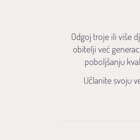
Odgoj troje ili više
obitelji već genera
poboljšanju kval
Učlanite svoju v