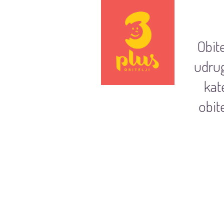
Obit
udrug
kat
obit