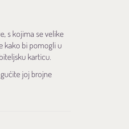
e, s kojima se velike
te kako bi pomogli u
iteljsku karticu.
gućite joj brojne