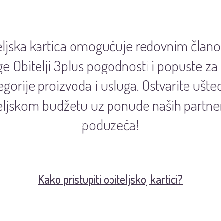
eljska kartica omogućuje redovnim član
e Obitelji 3plus pogodnosti i popuste za
egorije proizvoda i usluga. Ostvarite ušte
eljskom budžetu uz ponude naših partne
poduzeća!
O nama
Vijesti
Obiteljska kartica
Podržite nas
Pit
Kako pristupiti obiteljskoj kartici?