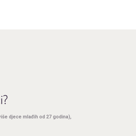
i?
 više djece mlađih od 27 godina),