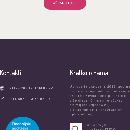
UČLANITE SE!
Kontakti
Kratko o nama
Udruga je osnovana 2018. godin
HTTPS://OBITELJI3PLUS.HR
i od osnivanja radi na podizanju
kvalitete života obitelji s troje ili
INFO@OBITELJI3PLUS.HR
više djece. Cilj nam je očuvati
obiteljske vrijednosti,
podupiranjem i osnaživanjem
3plus obitelji.
Rad Udruge
podržava i ELFAC.