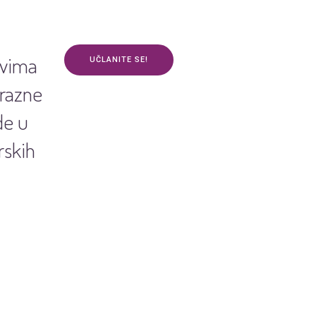
ovima
UČLANITE SE!
 razne
de u
rskih
anja
Kontakt
3plus ŽIVOT
mApp