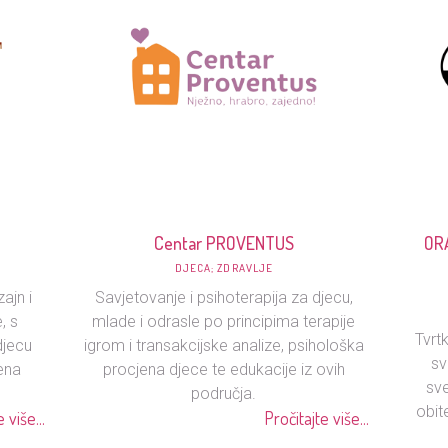
Centar PROVENTUS
ORA
DJECA; ZDRAVLJE
zajn i
Savjetovanje i psihoterapija za djecu,
, s
mlade i odrasle po principima terapije
Tvrt
djecu
igrom i transakcijske analize, psihološka
sv
ena
procjena djece te edukacije iz ovih
sv
područja.
obit
 više...
Pročitajte više...