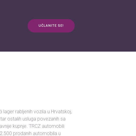
UČLANITE SE!
anja
Kontakt
3plus ŽIVOT
mApp
 lager rabljenih vozila u Hrvatskoj,
ektar ostalih usluga povezanih sa
tavnije kupnje. TRCZ automobili
od 2.500 prodanih automobila u