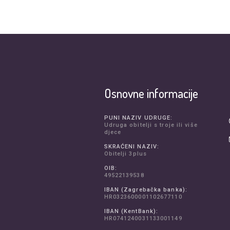
Osnovne informacije
PUNI NAZIV UDRUGE:
Udruga obitelji s troje ili više
djece
SKRAĆENI NAZIV:
Obitelji 3plus
OIB:
49522139538
IBAN (Zagrebačka banka):
HR0323600001102677110
IBAN (KentBank):
HR0741240031133001149