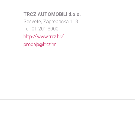
TRCZ AUTOMOBILI d.o.o.
Sesvete, Zagrebačka 118
Tel: 01 201 3000
http://www.trcz.hr/
prodaja@trcz.hr