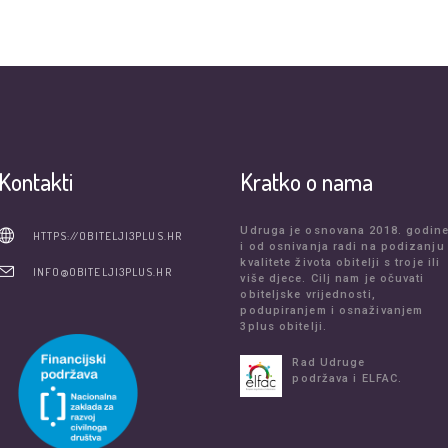
Kontakti
Kratko o nama
Udruga je osnovana 2018. godin
HTTPS://OBITELJI3PLUS.HR
i od osnivanja radi na podizanju
kvalitete života obitelji s troje ili
INFO@OBITELJI3PLUS.HR
više djece. Cilj nam je očuvati
obiteljske vrijednosti,
podupiranjem i osnaživanjem
3plus obitelji.
Rad Udruge
podržava i ELFAC.