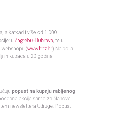
, a katkad i više od 1.000
Zagrebu-Dubrava
cije: u
, te u
www.trcz.hr
na webshopu (
).Najbolja
jnih kupaca u 20 godina
ućuju
popust na kupnju rabljenog
posebne akcije samo za članove
putem newslettera Udruge. Popust