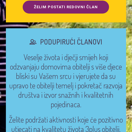
ŽELIM POSTATI REDOVNI ČLAN
PODUPIRUĆI ČLANOVI
Veselje života i dječji smijeh koji
odzvanjaju domovima obitelji s više djece
bliski su Vašem srcu i vjerujete da su
upravo te obitelji temelj i pokretač razvoja
društva i izvor snažnih i kvalitetnih
pojedinaca.
Želite podržati aktivnosti koje će pozitivno
utjecati na kvalitetu života 3plus obitelji,