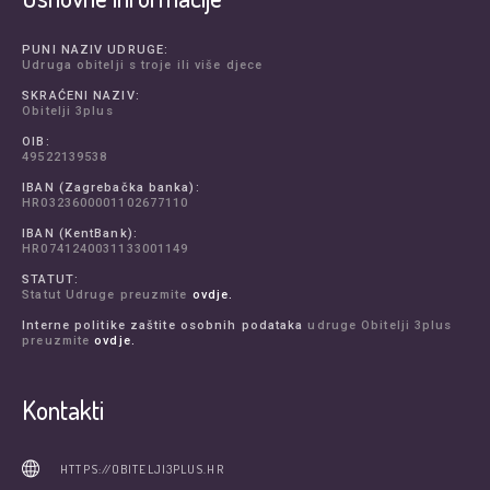
PUNI NAZIV UDRUGE:
Udruga obitelji s troje ili više djece
SKRAĆENI NAZIV:
Obitelji 3plus
OIB:
49522139538
IBAN (Zagrebačka banka):
HR0323600001102677110
IBAN (KentBank):
HR0741240031133001149
STATUT:
Statut Udruge preuzmite
ovdje.
Interne politike zaštite osobnih podataka
udruge Obitelji 3plus
preuzmite
ovdje.
Kontakti
HTTPS://OBITELJI3PLUS.HR