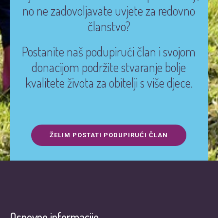
no ne zadovoljavate uvjete za redovno
članstvo?
Postanite naš podupirući član i svojom
donacijom podržite stvaranje bolje
kvalitete života za obitelji s više djece.
ŽELIM POSTATI PODUPIRUĆI ČLAN
Osnovne informacije