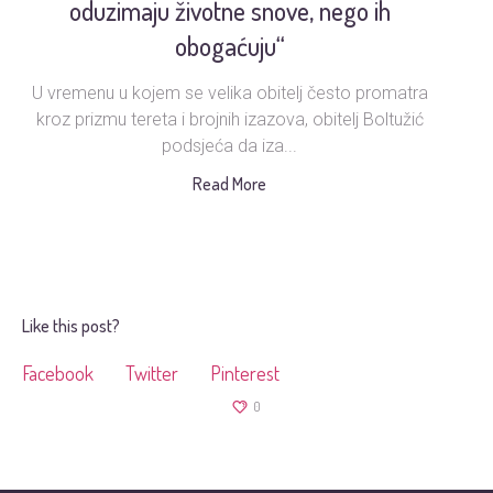
oduzimaju životne snove, nego ih
obogaćuju“
U vremenu u kojem se velika obitelj često promatra
Ud
kroz prizmu tereta i brojnih izazova, obitelj Boltužić
podsjeća da iza...
s
Read More
Like this post?
Facebook
Twitter
Pinterest
0