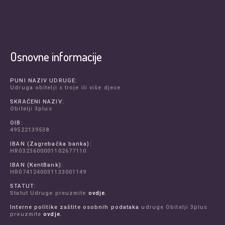
Osnovne informacije
PUNI NAZIV UDRUGE:
Udruga obitelji s troje ili više djece
SKRAĆENI NAZIV:
Obitelji 3plus
OIB:
49522139538
IBAN (Zagrebačka banka):
HR0323600001102677110
IBAN (KentBank):
HR0741240031133001149
STATUT:
Statut Udruge preuzmite
ovdje.
Interne politike zaštite osobnih podataka
udruge Obitelji 3plus
preuzmite
ovdje.