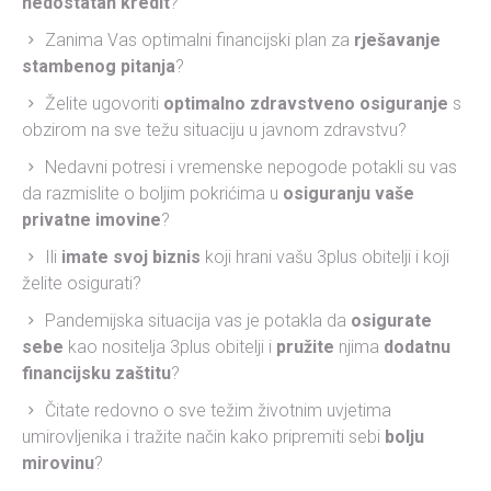
nedostatan kredit
?
Zanima Vas optimalni financijski plan za
rješavanje
stambenog pitanja
?
Želite ugovoriti
optimalno zdravstveno osiguranje
s
obzirom na sve težu situaciju u javnom zdravstvu?
Nedavni potresi i vremenske nepogode potakli su vas
da razmislite o boljim pokrićima u
osiguranju vaše
privatne imovine
?
Ili
imate svoj biznis
koji hrani vašu 3plus obitelji i koji
želite osigurati?
Pandemijska situacija vas je potakla da
osigurate
sebe
kao nositelja 3plus obitelji i
pružite
njima
dodatnu
financijsku zaštitu
?
Čitate redovno o sve težim životnim uvjetima
umirovljenika i tražite način kako pripremiti sebi
bolju
mirovinu
?