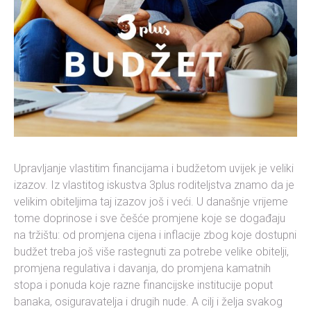
Upravljanje vlastitim financijama i budžetom uvijek je veliki
izazov. Iz vlastitog iskustva 3plus roditeljstva znamo da je
velikim obiteljima taj izazov još i veći. U današnje vrijeme
tome doprinose i sve češće promjene koje se događaju
na tržištu: od promjena cijena i inflacije zbog koje dostupni
budžet treba još više rastegnuti za potrebe velike obitelji,
promjena regulativa i davanja, do promjena kamatnih
stopa i ponuda koje razne financijske institucije poput
banaka, osiguravatelja i drugih nude. A cilj i želja svakog