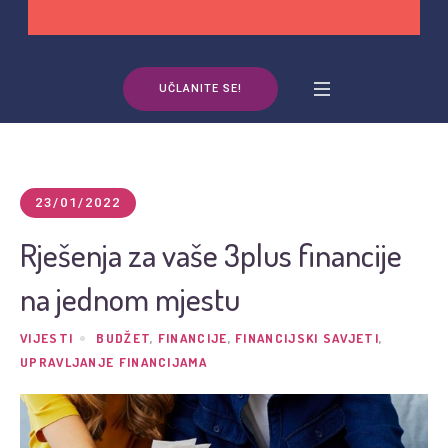
UČLANITE SE!
23/01/2022
Rješenja za vaše 3plus financije
na jednom mjestu
VIJESTI
BUDŽET
,
FINANCIJE
,
FINANCIJSKI SAVJETI
,
UPRAVLJANJE FINANCIJAMA