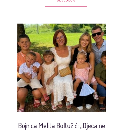
SLJEDEĆA
Bojnica Melita Boltužić: „Djeca ne
U