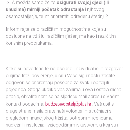
A možda samo želite
osigurati svojoj djeci (ili
unucima) mirniji početak odrastanja
i njihovog
osamostaljenja, te im pripremiti određenu štednju?
Informirajte se o različitim mogućnostima koje su
dostupne na tržištu, različitim rješenjima kao i različitim
korisnim preporukama.
Kako su navedene teme osobne i individualne, a razgovor
o njima traži povjerenje, u cilju Vaše sigurnosti i zaštite
odgovori se pripremaju posebno za svaku obitelj ili
pojedinca. Stoga ukoliko vas zanimaju ova i ostala slična
pitanja, obratite nam se na sljedeću mail adresu s Vašim
budzet@obitelji3plus.hr
kontakt podacima:
. Vaš upit s
druge strane maila prate naši volonteri – stručnjaci s
pregledom financijskog tržišta, potrebnim licencama
nadležnih institucija i višegodišnjim iskustvom, a koji su i