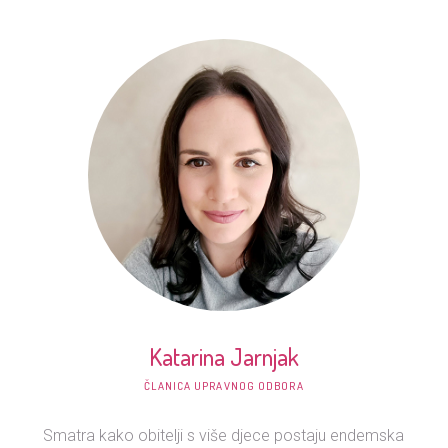
Katarina Jarnjak
ČLANICA UPRAVNOG ODBORA
Smatra kako obitelji s više djece postaju endemska