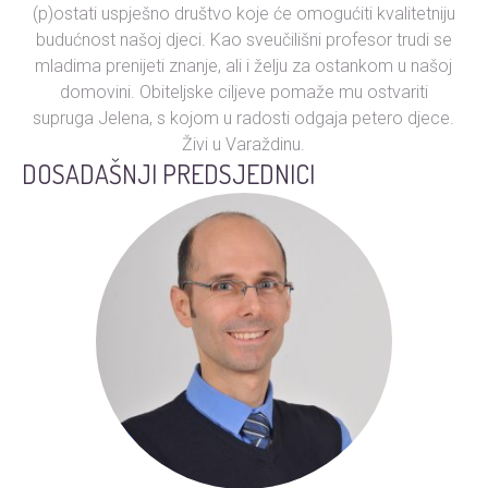
(p)ostati uspješno društvo koje će omogućiti kvalitetniju
budućnost našoj djeci. Kao sveučilišni profesor trudi se
mladima prenijeti znanje, ali i želju za ostankom u našoj
domovini. Obiteljske ciljeve pomaže mu ostvariti
supruga Jelena, s kojom u radosti odgaja petero djece.
Živi u Varaždinu.
DOSADAŠNJI PREDSJEDNICI