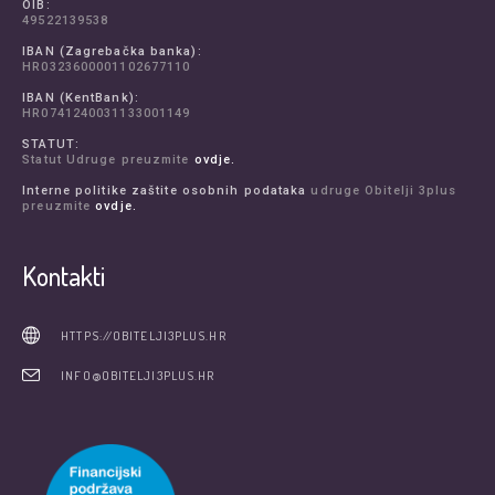
OIB:
49522139538
IBAN (Zagrebačka banka):
HR0323600001102677110
IBAN (KentBank):
HR0741240031133001149
STATUT:
Statut Udruge preuzmite
ovdje.
Interne politike zaštite osobnih podataka
udruge Obitelji 3plus
preuzmite
ovdje.
Kontakti
HTTPS://OBITELJI3PLUS.HR
INFO@OBITELJI3PLUS.HR