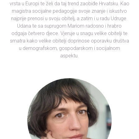
vrsta u Europi te želi da taj trend zaobiđe Hrvatsku. Kao
magistra socijalne pedagogije svoje znanje i iskustvo
najprije prenosi u svoju obitelj, a zatim i u radu Udruge.
Udana te sa suprugom Mariom radosno i hrabro
odgaja četvero djece. Vjeruje u snagu velike obitelji te
smatra kako velike obitelji doprinose oporavku društva
u demografskom, gospodarskom i socijalnom
aspektu.