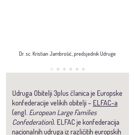
Obitelji s više djece važni su
nositelji budućnosti hrvatskoga
društva.
Dr. sc. Kristian Jambrošić, predsjednik Udruge
Udruga Obitelji 3plus članica je Europske
konfederacije velikih obitelji –
ELFAC-a
(engl.
European Large Families
Confederation
). ELFAC je konfederacija
nacionalnih udruga iz različitih europskih