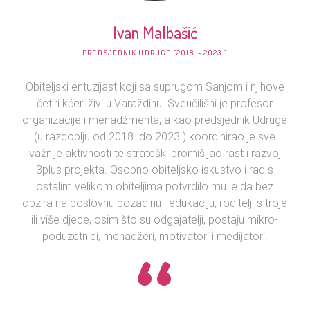
Ivan Malbašić
PREDSJEDNIK UDRUGE (2018. - 2023.)
Obiteljski entuzijast koji sa suprugom Sanjom i njihove
četiri kćeri živi u Varaždinu. Sveučilišni je profesor
organizacije i menadžmenta, a kao predsjednik Udruge
(u razdoblju od 2018. do 2023.) koordinirao je sve
važnije aktivnosti te strateški promišljao rast i razvoj
3plus projekta. Osobno obiteljsko iskustvo i rad s
ostalim velikom obiteljima potvrdilo mu je da bez
obzira na poslovnu pozadinu i edukaciju, roditelji s troje
ili više djece, osim što su odgajatelji, postaju mikro-
poduzetnici, menadžeri, motivatori i medijatori.