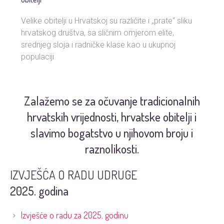
Velike obitelji u Hrvatskoj su različite i „prate“ sliku
hrvatskog društva, sa sličnim omjerom elite,
srednjeg sloja i radničke klase kao u ukupnoj
populaciji
Zalažemo se za očuvanje tradicionalnih
hrvatskih vrijednosti, hrvatske obitelji i
slavimo bogatstvo u njihovom broju i
raznolikosti.
IZVJEŠĆA O RADU UDRUGE
2025. godina
Izvješće o radu za 2025. godinu