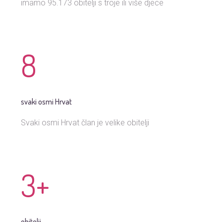
imamo 95.173 obitelji s troje ili više djece
8
svaki osmi Hrvat
Svaki osmi Hrvat član je velike obitelji
3
+
obitelji