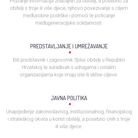
Pružanje informacija značajnih za obitelji, a posebno za
obitelji s troje ili više djece, njihovo povezivanje s ciljem
međusobne podrške i pomoći te poticanje
međugeneracijske solidarnosti.
PREDSTAVLJANJE I UMREŽAVANJE
Biti predstavnik i zagovornik 3plus obitelji u Republici
Hrvatskoj te surađivati s udrugama i ostalim
organizacijama koje imaju iste ili slične ciljeve.
JAVNA POLITIKA
Unaprjeđenje zakonodavnog, institucionalnog, financijskog
i strateškog okvira u korist obitelji, a posebno onih s troje
ili više djece.