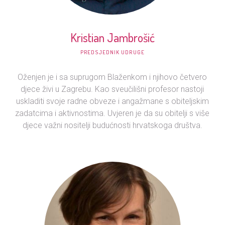
Kristian Jambrošić
PREDSJEDNIK UDRUGE
Oženjen je i sa suprugom Blaženkom i njihovo četvero
djece živi u Zagrebu. Kao sveučilišni profesor nastoji
uskladiti svoje radne obveze i angažmane s obiteljskim
zadatcima i aktivnostima. Uvjeren je da su obitelji s više
djece važni nositelji budućnosti hrvatskoga društva.