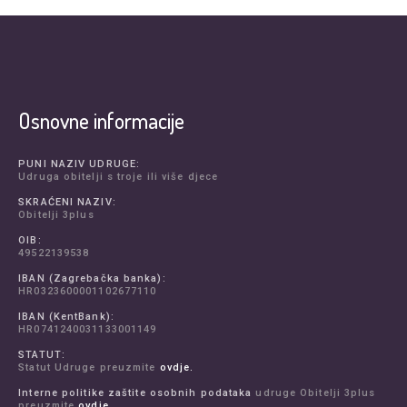
Osnovne informacije
PUNI NAZIV UDRUGE:
Udruga obitelji s troje ili više djece
SKRAĆENI NAZIV:
Obitelji 3plus
OIB:
49522139538
IBAN (Zagrebačka banka):
HR0323600001102677110
IBAN (KentBank):
HR0741240031133001149
STATUT:
Statut Udruge preuzmite
ovdje.
Interne politike zaštite osobnih podataka
udruge Obitelji 3plus
preuzmite
ovdje.