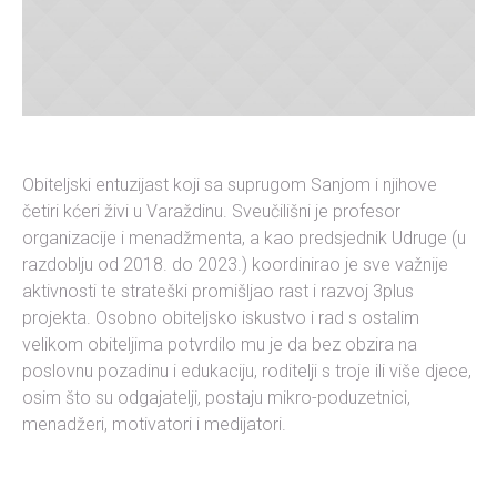
Obiteljski entuzijast koji sa suprugom Sanjom i njihove
četiri kćeri živi u Varaždinu. Sveučilišni je profesor
organizacije i menadžmenta, a kao predsjednik Udruge (u
razdoblju od 2018. do 2023.) koordinirao je sve važnije
aktivnosti te strateški promišljao rast i razvoj 3plus
projekta. Osobno obiteljsko iskustvo i rad s ostalim
velikom obiteljima potvrdilo mu je da bez obzira na
poslovnu pozadinu i edukaciju, roditelji s troje ili više djece,
osim što su odgajatelji, postaju mikro-poduzetnici,
menadžeri, motivatori i medijatori.