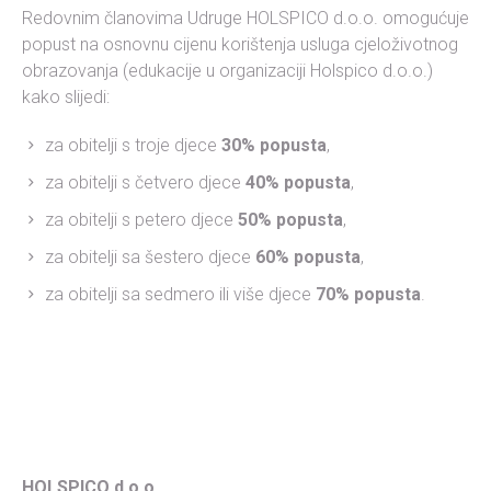
Redovnim članovima Udruge HOLSPICO d.o.o. omogućuje
popust na osnovnu cijenu korištenja usluga cjeloživotnog
obrazovanja (edukacije u organizaciji Holspico d.o.o.)
kako slijedi:
za obitelji s troje djece
30% popusta
,
za obitelji s četvero djece
40% popusta
,
za obitelji s petero djece
50% popusta
,
za obitelji sa šestero djece
60% popusta
,
za obitelji sa sedmero ili više djece
70% popusta
.
HOLSPICO d.o.o.