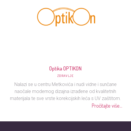
Optika OPTIKON
ZDRAVLJE
Nalazi se u centru Metkovića i nudi vidne i sunčane
naočale modernog dizajna izrađene od kvalitetnih
materijala te sve vrste korekcijskih leća s UV zaštitom.
Pročitajte više...