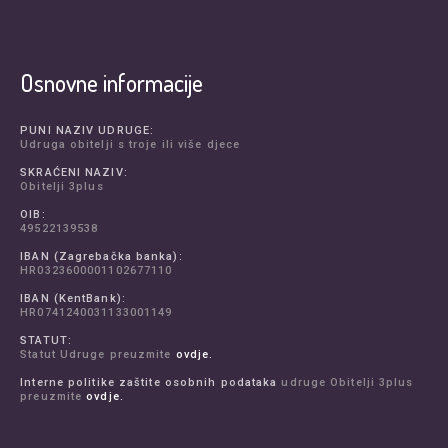
Osnovne informacije
PUNI NAZIV UDRUGE:
Udruga obitelji s troje ili više djece
SKRAĆENI NAZIV:
Obitelji 3plus
OIB:
49522139538
IBAN (Zagrebačka banka):
HR0323600001102677110
IBAN (KentBank):
HR0741240031133001149
STATUT:
Statut Udruge preuzmite
ovdje.
Interne politike zaštite osobnih podataka
udruge Obitelji 3plus
preuzmite
ovdje.