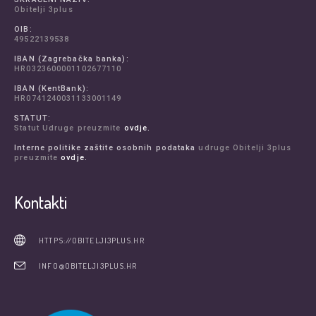
Obitelji 3plus
OIB:
49522139538
IBAN (Zagrebačka banka):
HR0323600001102677110
IBAN (KentBank):
HR0741240031133001149
STATUT:
Statut Udruge preuzmite
ovdje.
Interne politike zaštite osobnih podataka
udruge Obitelji 3plus
preuzmite
ovdje.
Kontakti
HTTPS://OBITELJI3PLUS.HR
INFO@OBITELJI3PLUS.HR