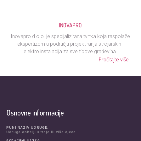
INOVAPRO
Inovapro d.o.o. je specijalizirana tvrtka koja raspolaže
ekspertizom u području projektiranja strojarskih i
elektro instalacija za sve tipove građevina.
Pročitajte više...
Osnovne informacije
PUNI NAZIV UDRUGE:
Udruga obitelji s troje ili više djece
SKRAĆENI NAZIV: