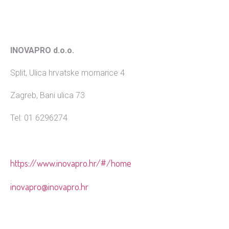
INOVAPRO d.o.o.
Split, Ulica hrvatske mornarice 4
Zagreb, Bani ulica 73
Tel: 01 6296274
https://www.inovapro.hr/#/home
inovapro@inovapro.hr