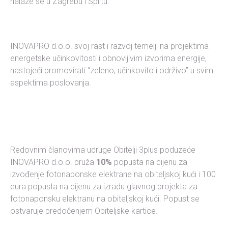
nalaze se u Zagrebu i Splitu.
INOVAPRO d.o.o. svoj rast i razvoj temelji na projektima
energetske učinkovitosti i obnovljivim izvorima energije,
nastojeći promovirati “zeleno, učinkovito i održivo” u svim
aspektima poslovanja.
Redovnim članovima udruge Obitelji 3plus poduzeće
INOVAPRO d.o.o. pruža
10%
popusta na cijenu za
izvođenje fotonaponske elektrane na obiteljskoj kući i 100
eura popusta na cijenu za izradu glavnog projekta za
fotonaponsku elektranu na obiteljskoj kući. Popust se
ostvaruje predočenjem Obiteljske kartice.