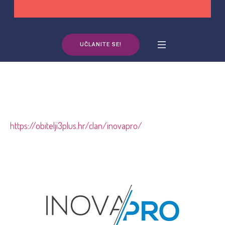
UČLANITE SE!
https://obitelji3plus.hr/clan/inovapro/