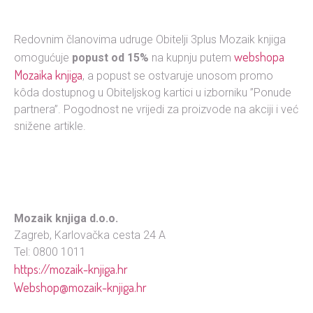
Redovnim članovima udruge Obitelji 3plus Mozaik knjiga
webshopa
omogućuje
popust od 15%
na kupnju putem
Mozaika knjiga
, a popust se ostvaruje unosom promo
kôda dostupnog u Obiteljskog kartici u izborniku ”Ponude
partnera”. Pogodnost ne vrijedi za proizvode na akciji i već
snižene artikle.
Mozaik knjiga d.o.o.
Zagreb, Karlovačka cesta 24 A
Tel: 0800 1011
https://mozaik-knjiga.hr
Webshop@mozaik-knjiga.hr