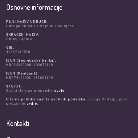
Osnovne informacije
PUNI NAZIV UDRUGE:
Udruga obitelji s troje ili više djece
SKRAĆENI NAZIV:
Obitelji 3plus
OIB:
49522139538
IBAN (Zagrebačka banka):
HR0323600001102677110
IBAN (KentBank):
HR0741240031133001149
STATUT:
Statut Udruge preuzmite
ovdje.
Interne politike zaštite osobnih podataka
udruge Obitelji 3plus
preuzmite
ovdje.
Kontakti