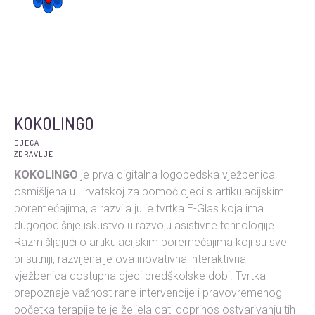
KOKOLINGO
DJECA
ZDRAVLJE
KOKOLINGO
je prva digitalna logopedska vježbenica
osmišljena u Hrvatskoj za pomoć djeci s artikulacijskim
poremećajima, a razvila ju je tvrtka E-Glas koja ima
dugogodišnje iskustvo u razvoju asistivne tehnologije.
Razmišljajući o artikulacijskim poremećajima koji su sve
prisutniji, razvijena je ova inovativna interaktivna
vježbenica dostupna djeci predškolske dobi. Tvrtka
prepoznaje važnost rane intervencije i pravovremenog
početka terapije te je željela dati doprinos ostvarivanju tih