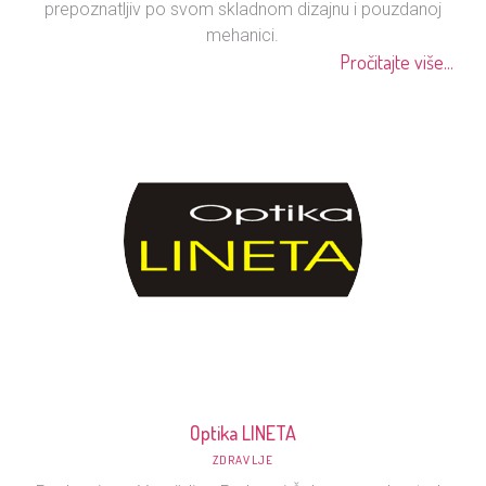
prepoznatljiv po svom skladnom dizajnu i pouzdanoj
mehanici.
Pročitajte više...
Optika LINETA
ZDRAVLJE