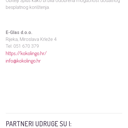
Obitelji 3plus kako bi bila odobrena mogućnost dodatnog
besplatnog korištenja.
E-Glas d.o.o.
Rijeka, Miroslava Krleže 4
Tel: 051 670 379
https://kokolingo.hr/
info@kokolingo.hr
PARTNERI UDRUGE SU I: