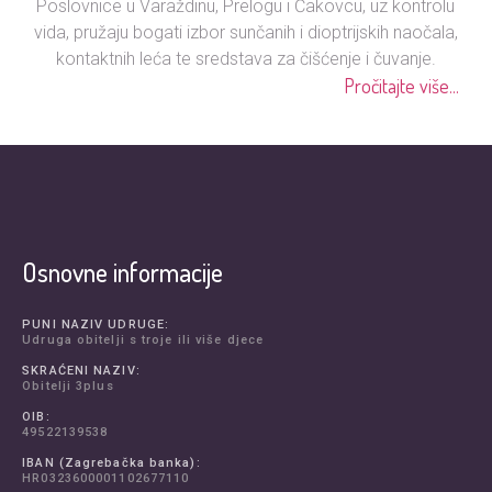
Poslovnice u Varaždinu, Prelogu i Čakovcu, uz kontrolu
vida, pružaju bogati izbor sunčanih i dioptrijskih naočala,
kontaktnih leća te sredstava za čišćenje i čuvanje.
Pročitajte više...
Osnovne informacije
PUNI NAZIV UDRUGE:
Udruga obitelji s troje ili više djece
SKRAĆENI NAZIV:
Obitelji 3plus
OIB:
49522139538
IBAN (Zagrebačka banka):
HR0323600001102677110