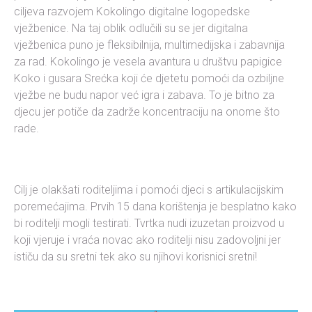
ciljeva razvojem Kokolingo digitalne logopedske
vježbenice. Na taj oblik odlučili su se jer digitalna
vježbenica puno je fleksibilnija, multimedijska i zabavnija
za rad. Kokolingo je vesela avantura u društvu papigice
Koko i gusara Srećka koji će djetetu pomoći da ozbiljne
vježbe ne budu napor već igra i zabava. To je bitno za
djecu jer potiče da zadrže koncentraciju na onome što
rade.
Cilj je olakšati roditeljima i pomoći djeci s artikulacijskim
poremećajima. Prvih 15 dana korištenja je besplatno kako
bi roditelji mogli testirati. Tvrtka nudi izuzetan proizvod u
koji vjeruje i vraća novac ako roditelji nisu zadovoljni jer
ističu da su sretni tek ako su njihovi korisnici sretni!