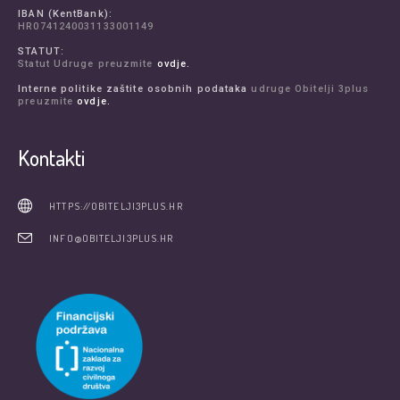
IBAN (KentBank):
HR0741240031133001149
STATUT:
Statut Udruge preuzmite
ovdje.
Interne politike zaštite osobnih podataka
udruge Obitelji 3plus
preuzmite
ovdje.
Kontakti
HTTPS://OBITELJI3PLUS.HR
INFO@OBITELJI3PLUS.HR