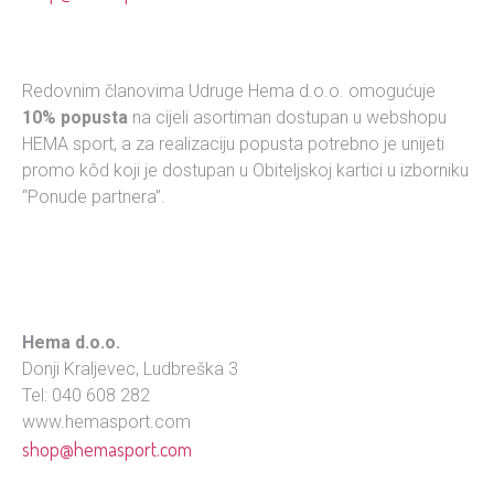
Redovnim članovima Udruge Hema d.o.o. omogućuje
10% popusta
na cijeli asortiman dostupan u webshopu
HEMA sport, a za realizaciju popusta potrebno je unijeti
promo kôd koji je dostupan u Obiteljskoj kartici u izborniku
“Ponude partnera”.
Hema d.o.o.
Donji Kraljevec, Ludbreška 3
Tel: 040 608 282
www.hemasport.com
shop@hemasport.com