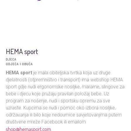
HEMA sport
DJECA
ODJEĆA I OBUĆA
HEMA sport
je mala obiteljska tvrtka koja uz druge
djelatnosti (otpremništvo i transport) ima webshop HEMA
sport gdje nudi ergonomske nosiljke, marame, slingove za
bebe i djecu koje pružaju pravilan položaj bebe. Uz
program za nošenje, nudi i sportsku opremu za sve
uzraste. Kupcima se nudi i pomoć oko izbora nosiljke,
održavanja ili bilo koje nedoumice savjetovanjima putem
društvene mreže Facebook ili emailom
shop@hemasport.com
.