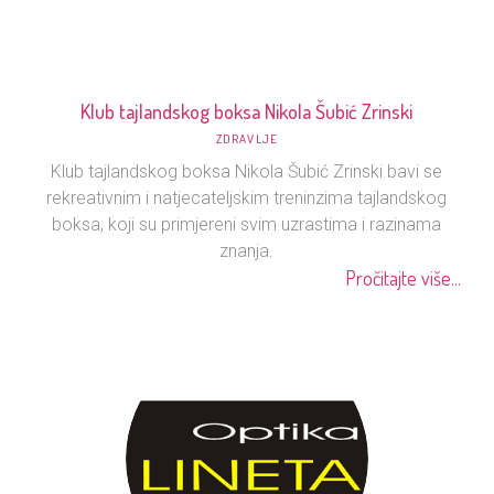
Klub tajlandskog boksa Nikola Šubić Zrinski
ZDRAVLJE
Klub tajlandskog boksa Nikola Šubić Zrinski bavi se
rekreativnim i natjecateljskim treninzima tajlandskog
boksa, koji su primjereni svim uzrastima i razinama
znanja.
Pročitajte više...