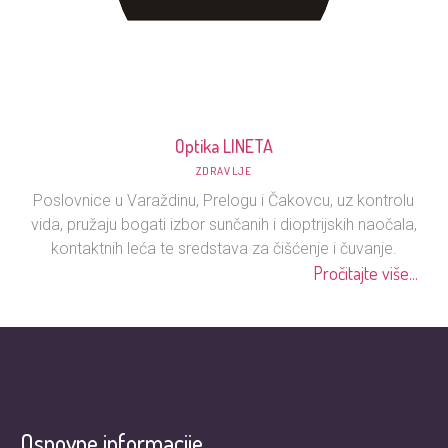
Optika LINETA
ZDRAVLJE
Poslovnice u Varaždinu, Prelogu i Čakovcu, uz kontrolu
vida, pružaju bogati izbor sunčanih i dioptrijskih naočala,
kontaktnih leća te sredstava za čišćenje i čuvanje.
Pročitajte više...
Osnovne informacije