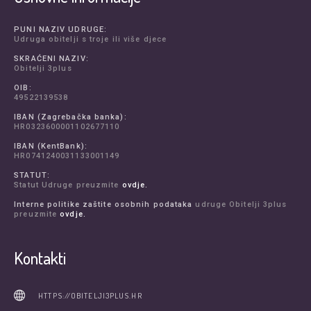
PUNI NAZIV UDRUGE:
Udruga obitelji s troje ili više djece
SKRAĆENI NAZIV:
Obitelji 3plus
OIB:
49522139538
IBAN (Zagrebačka banka):
HR0323600001102677110
IBAN (KentBank):
HR0741240031133001149
STATUT:
Statut Udruge preuzmite
ovdje.
Interne politike zaštite osobnih podataka
udruge Obitelji 3plus
preuzmite
ovdje.
Kontakti
HTTPS://OBITELJI3PLUS.HR