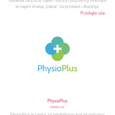
uređenja okućnice, najam šatora i popratnog inventara
te najam imanja „Dabar“ za proslave i druženja.
Pročitajte više...
PhysioPlus
ZDRAVLJE
PhysioPlus je centar za rehabilitaciju koji se primarno