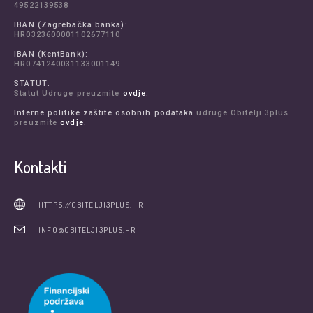
49522139538
IBAN (Zagrebačka banka):
HR0323600001102677110
IBAN (KentBank):
HR0741240031133001149
STATUT:
Statut Udruge preuzmite
ovdje.
Interne politike zaštite osobnih podataka
udruge Obitelji 3plus
preuzmite
ovdje.
Kontakti
HTTPS://OBITELJI3PLUS.HR
INFO@OBITELJI3PLUS.HR