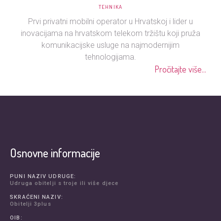
TEHNIKA
Prvi privatni mobilni operator u Hrvatskoj i lider u
inovacijama na hrvatskom telekom tržištu koji pruža
komunikacijske usluge na najmodernijim
tehnologijama.
Pročitajte više...
Osnovne informacije
PUNI NAZIV UDRUGE:
Udruga obitelji s troje ili više djece
SKRAĆENI NAZIV:
Obitelji 3plus
OIB: