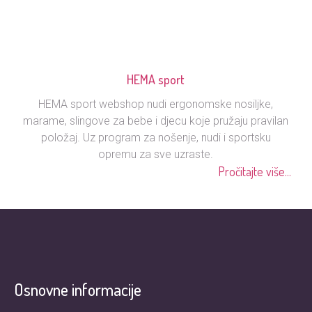
HEMA sport
HEMA sport webshop nudi ergonomske nosiljke,
marame, slingove za bebe i djecu koje pružaju pravilan
položaj. Uz program za nošenje, nudi i sportsku
opremu za sve uzraste.
Pročitajte više...
Osnovne informacije