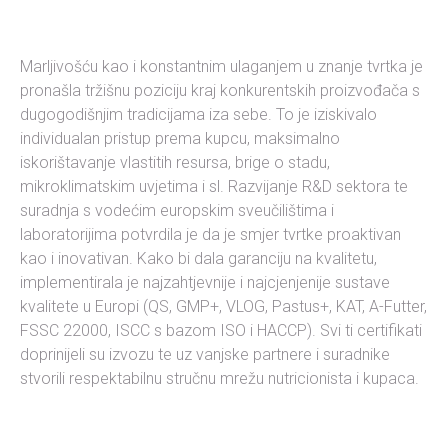
Marljivošću kao i konstantnim ulaganjem u znanje tvrtka je
pronašla tržišnu poziciju kraj konkurentskih proizvođača s
dugogodišnjim tradicijama iza sebe. To je iziskivalo
individualan pristup prema kupcu, maksimalno
iskorištavanje vlastitih resursa, brige o stadu,
mikroklimatskim uvjetima i sl. Razvijanje R&D sektora te
suradnja s vodećim europskim sveučilištima i
laboratorijima potvrdila je da je smjer tvrtke proaktivan
kao i inovativan. Kako bi dala garanciju na kvalitetu,
implementirala je najzahtjevnije i najcjenjenije sustave
kvalitete u Europi (QS, GMP+, VLOG, Pastus+, KAT, A-Futter,
FSSC 22000, ISCC s bazom ISO i HACCP). Svi ti certifikati
doprinijeli su izvozu te uz vanjske partnere i suradnike
stvorili respektabilnu stručnu mrežu nutricionista i kupaca.