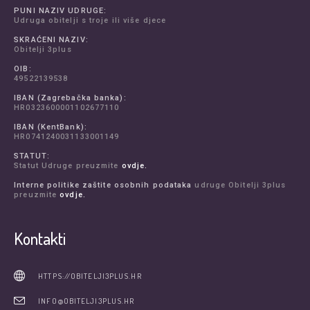
PUNI NAZIV UDRUGE:
Udruga obitelji s troje ili više djece
SKRAĆENI NAZIV:
Obitelji 3plus
OIB:
49522139538
IBAN (Zagrebačka banka):
HR0323600001102677110
IBAN (KentBank):
HR0741240031133001149
STATUT:
Statut Udruge preuzmite
ovdje.
Interne politike zaštite osobnih podataka
udruge Obitelji 3plus
preuzmite
ovdje.
Kontakti
HTTPS://OBITELJI3PLUS.HR
INFO@OBITELJI3PLUS.HR