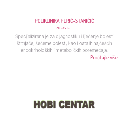
POLIKLINIKA PERIĆ-STANIČIĆ
ZDRAVLJE
Specijalizirana je za dijagnostiku i liječenje bolesti
štitnjače, šećerne bolesti, kao i ostalih najčešćih
endokrinoloških i metaboličkih poremećaja.
Pročitajte više...