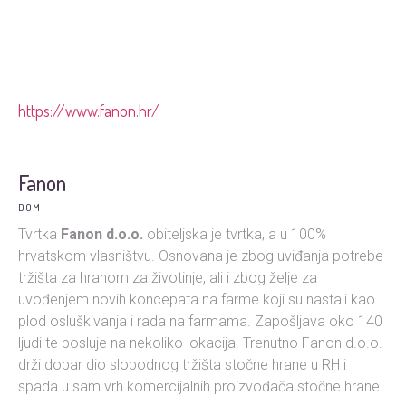
https://www.fanon.hr/
Fanon
DOM
Tvrtka
Fanon d.o.o.
obiteljska je tvrtka, a u 100%
hrvatskom vlasništvu. Osnovana je zbog uviđanja potrebe
tržišta za hranom za životinje, ali i zbog želje za
uvođenjem novih koncepata na farme koji su nastali kao
plod osluškivanja i rada na farmama. Zapošljava oko 140
ljudi te posluje na nekoliko lokacija. Trenutno Fanon d.o.o.
drži dobar dio slobodnog tržišta stočne hrane u RH i
spada u sam vrh komercijalnih proizvođača stočne hrane.