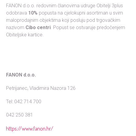
FANON d.o.o. redovnim članovima udruge Obitelji 3plus
odobrava
10%
popusta na cjelokupni asortiman u svim
maloprodajnim objektima koji posluju pod trgovačkim
nazivom
Cibo centri
. Popust se ostvaruje predočenjem
Obiteljske kartice.
FANON d.o.o.
Petrijanec, Vladimira Nazora 126
Tel: 042 714 700
042 250 381
https://www.fanon.hr/