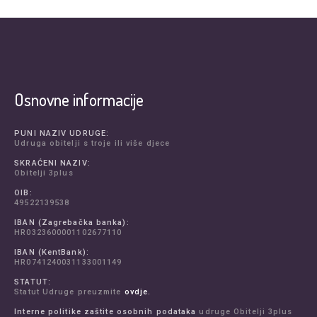
Osnovne informacije
PUNI NAZIV UDRUGE:
Udruga obitelji s troje ili više djece
SKRAĆENI NAZIV:
Obitelji 3plus
OIB:
49522139538
IBAN (Zagrebačka banka):
HR0323600001102677110
IBAN (KentBank):
HR0741240031133001149
STATUT:
Statut Udruge preuzmite
ovdje.
Interne politike zaštite osobnih podataka
udruge Obitelji 3plus