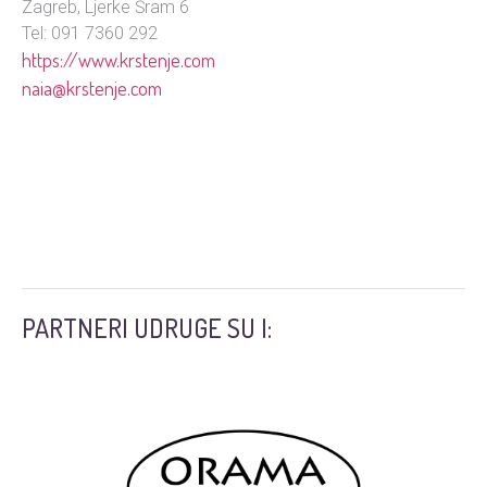
Zagreb, Ljerke Šram 6
Tel: 091 7360 292
https://www.krstenje.com
naia@krstenje.com
PARTNERI UDRUGE SU I: