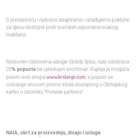
S predanošću i radošću dizajniramo i izrađujemo poklone
za djecu dostojne prvih svečanih uspomena svakog
mališana.
Redovnim članovima udruge Obitelji 3plus, naia odobrava
25
% popusta
na cjelokupni asortiman. Kupnja je moguća
www.krstenje.com
putem web shopa
, a popust se
ostvaruje unosom promo kôda dostupnog u Obiteljskog
kartici u izborniku ”Ponude partnera”.
NAIA, obrt za proizvodnju, dizajn i usluge