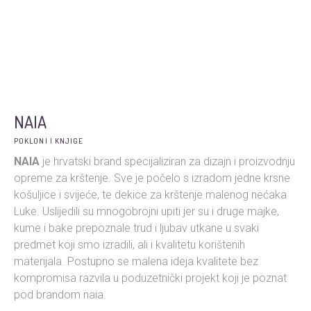
NAIA
POKLONI I KNJIGE
NAIA
je hrvatski brand specijaliziran za dizajn i proizvodnju
opreme za krštenje. Sve je počelo s izradom jedne krsne
košuljice i svijeće, te dekice za krštenje malenog nećaka
Luke. Uslijedili su mnogobrojni upiti jer su i druge majke,
kume i bake prepoznale trud i ljubav utkane u svaki
predmet koji smo izradili, ali i kvalitetu korištenih
materijala. Postupno se malena ideja kvalitete bez
kompromisa razvila u poduzetnički projekt koji je poznat
pod brandom naia.