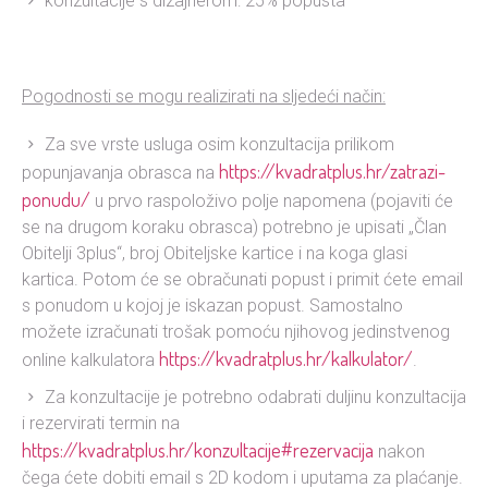
konzultacije s dizajnerom: 25% popusta
Pogodnosti se mogu realizirati na sljedeći način:
Za sve vrste usluga osim konzultacija prilikom
https://kvadratplus.hr/zatrazi-
popunjavanja obrasca na
ponudu/
u prvo raspoloživo polje napomena (pojaviti će
se na drugom koraku obrasca) potrebno je upisati „Član
Obitelji 3plus“, broj Obiteljske kartice i na koga glasi
kartica. Potom će se obračunati popust i primit ćete email
s ponudom u kojoj je iskazan popust. Samostalno
možete izračunati trošak pomoću njihovog jedinstvenog
https://kvadratplus.hr/kalkulator/
online kalkulatora
.
Za konzultacije je potrebno odabrati duljinu konzultacija
i rezervirati termin na
https://kvadratplus.hr/konzultacije#rezervacija
nakon
čega ćete dobiti email s 2D kodom i uputama za plaćanje.