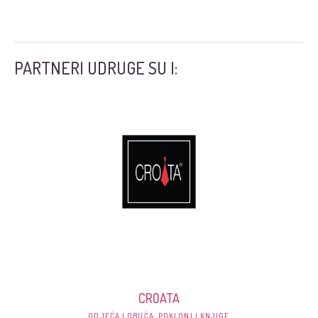
PARTNERI UDRUGE SU I:
CROATA
ODJEĆA I OBUĆA; POKLONI I KNJIGE