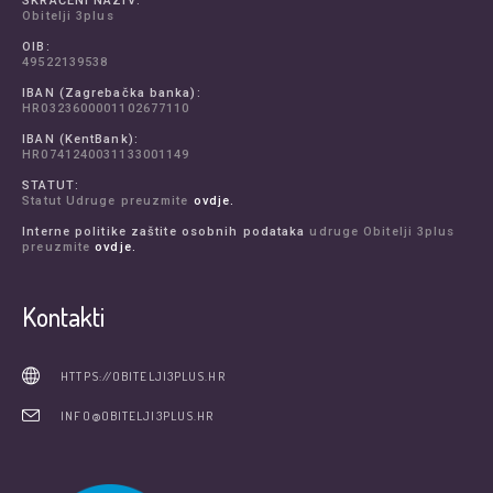
SKRAĆENI NAZIV:
Obitelji 3plus
OIB:
49522139538
IBAN (Zagrebačka banka):
HR0323600001102677110
IBAN (KentBank):
HR0741240031133001149
STATUT:
Statut Udruge preuzmite
ovdje.
Interne politike zaštite osobnih podataka
udruge Obitelji 3plus
preuzmite
ovdje.
Kontakti
HTTPS://OBITELJI3PLUS.HR
INFO@OBITELJI3PLUS.HR