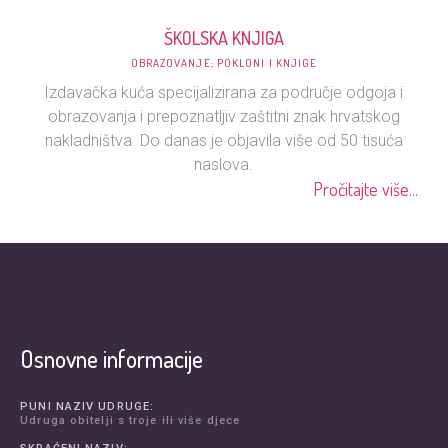
ŠKOLSKA KNJIGA
OBRAZOVANJE; POKLONI I KNJIGE
Izdavačka kuća specijalizirana za područje odgoja i
obrazovanja i prepoznatljiv zaštitni znak hrvatskog
nakladništva. Do danas je objavila više od 50 tisuća
naslova.
Pročitajte više...
Osnovne informacije
PUNI NAZIV UDRUGE:
Udruga obitelji s troje ili više djece