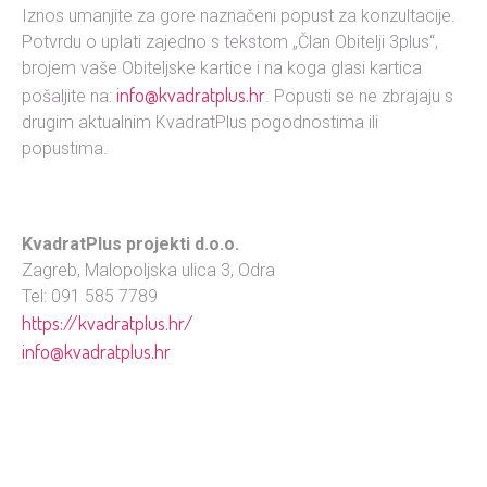
Iznos umanjite za gore naznačeni popust za konzultacije.
Potvrdu o uplati zajedno s tekstom „Član Obitelji 3plus“,
brojem vaše Obiteljske kartice i na koga glasi kartica
info@kvadratplus.hr
pošaljite na:
. Popusti se ne zbrajaju s
drugim aktualnim KvadratPlus pogodnostima ili
popustima.
KvadratPlus projekti d.o.o.
Zagreb, Malopoljska ulica 3, Odra
Tel: 091 585 7789
https://kvadratplus.hr/
info@kvadratplus.hr