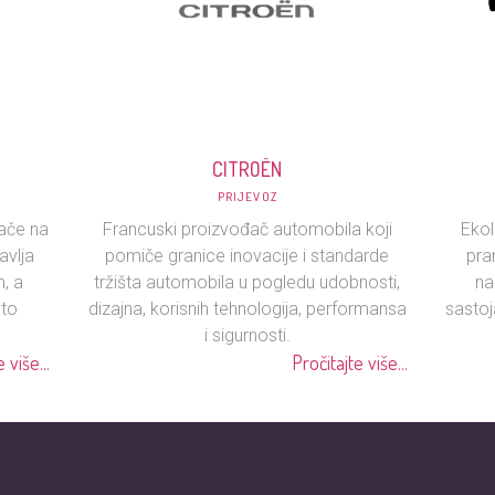
CITROËN
PRIJEVOZ
ače na
Francuski proizvođač automobila koji
Ekol
avlja
pomiče granice inovacije i standarde
pra
m, a
tržišta automobila u pogledu udobnosti,
na
uto
dizajna, korisnih tehnologija, performansa
sastoj
i sigurnosti.
 više...
Pročitajte više...