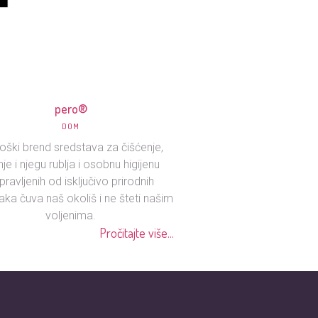
pero®
DOM
oški brend sredstava za čišćenje,
nje i njegu rublja i osobnu higijenu
pravljenih od isključivo prirodnih
aka čuva naš okoliš i ne šteti našim
voljenima.
Pročitajte više...