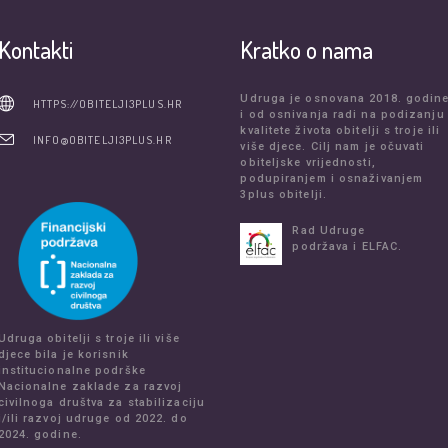
Kontakti
Kratko o nama
Udruga je osnovana 2018. godin
HTTPS://OBITELJI3PLUS.HR
i od osnivanja radi na podizanju
kvalitete života obitelji s troje ili
INFO@OBITELJI3PLUS.HR
više djece. Cilj nam je očuvati
obiteljske vrijednosti,
podupiranjem i osnaživanjem
3plus obitelji.
Rad Udruge
podržava i ELFAC.
Udruga obitelji s troje ili više
djece bila je korisnik
institucionalne podrške
Nacionalne zaklade za razvoj
civilnoga društva za stabilizaciju
i/ili razvoj udruge od 2022. do
2024. godine.