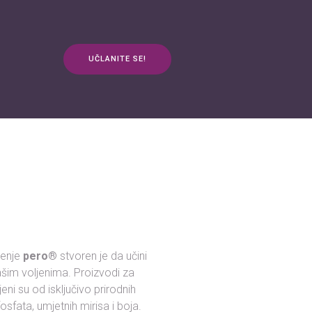
UČLANITE SE!
anja
Kontakt
3plus ŽIVOT
mApp
ćenje
pero®
stvoren je da učini
našim voljenima. Proizvodi za
jeni su od isključivo prirodnih
sfata, umjetnih mirisa i boja.