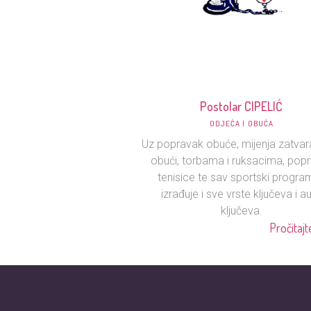
Postolar CIPELIĆ
ODJEĆA I OBUĆA
Uz popravak obuće, mijenja zatvar
obući, torbama i ruksacima, popr
tenisice te sav sportski progra
izrađuje i sve vrste ključeva i a
ključeva.
Pročitajte