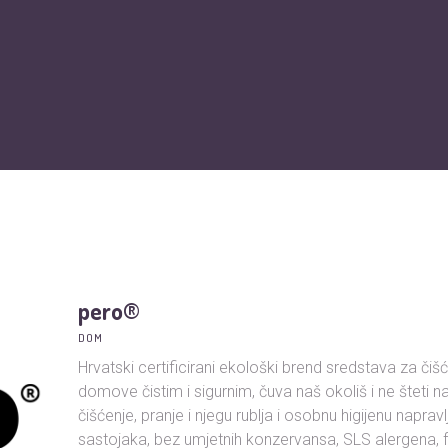
O nama
Vijesti
Obiteljska kartica
Podržite nas
Pit
pero®
DOM
Hrvatski certificirani ekološki brend sredstava za čiš
domove čistim i sigurnim, čuva naš okoliš i ne šteti 
čišćenje, pranje i njegu rublja i osobnu higijenu napravl
sastojaka, bez umjetnih konzervansa, SLS alergena, fo