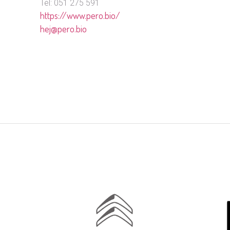
Tel: 051 275 591
https://www.pero.bio/
hej@pero.bio