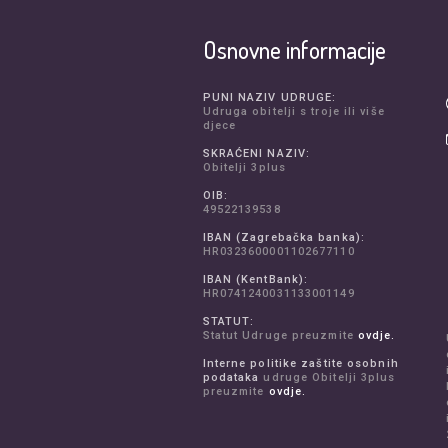
Osnovne informacije
PUNI NAZIV UDRUGE:
Udruga obitelji s troje ili više
djece
SKRAĆENI NAZIV:
Obitelji 3plus
OIB:
49522139538
IBAN (Zagrebačka banka):
HR0323600001102677110
IBAN (KentBank):
HR0741240031133001149
STATUT:
Statut Udruge preuzmite
ovdje.
Interne politike zaštite osobnih
podataka
udruge Obitelji 3plus
preuzmite
ovdje.