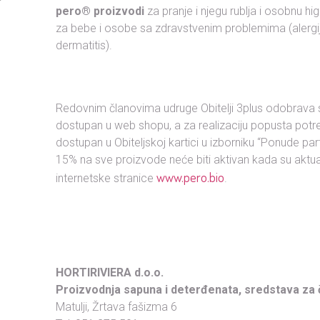
pero® proizvodi
za pranje i njegu rublja i osobnu hi
za bebe i osobe sa zdravstvenim problemima (alergije
dermatitis).
Redovnim članovima udruge Obitelji 3plus odobrava
dostupan u web shopu, a za realizaciju popusta potreb
dostupan u Obiteljskoj kartici u izborniku “Ponude p
15% na sve proizvode neće biti aktivan kada su aktu
www.pero.bio
internetske stranice
.
HORTIRIVIERA d.o.o.
Proizvodnja sapuna i deterđenata, sredstava za č
Matulji, Žrtava fašizma 6