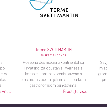
Terme SVETI MARTIN
SMJEŠTAJ I ODMOR
 s
Posebna destinacija u kontinentalnoj
Savj
 po
Hrvatskoj za opuštanje i wellness s
mlad
 – od
kompleksom zatvorenih bazena s
igrom
ike,
termalnom vodom, ljetnim aquaparkom i
pro
e.
gastronomskim punktovima.
 više...
Pročitajte više...