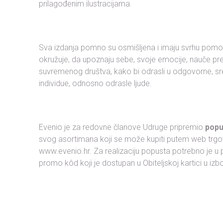
prilagođenim ilustracijama.
Sva izdanja pomno su osmišljena i imaju svrhu pomoći 
okružuje, da upoznaju sebe, svoje emocije, nauče prep
suvremenog društva, kako bi odrasli u odgovorne, sre
individue, odnosno odrasle ljude.
Evenio je za redovne članove Udruge pripremio
popu
svog asortimana koji se može kupiti putem web trgov
www.evenio.hr. Za realizaciju popusta potrebno je u po
promo kôd koji je dostupan u Obiteljskoj kartici u izb