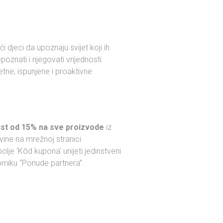
djeci da upoznaju svijet koji ih
oznati i njegovati vrijednosti
tne, ispunjene i proaktivne
st od 15% na sve proizvode
iz
ine na mrežnoj stranici
lje ‘Kôd kupona’ unijeti jedinstveni
orniku “Ponude partnera”.