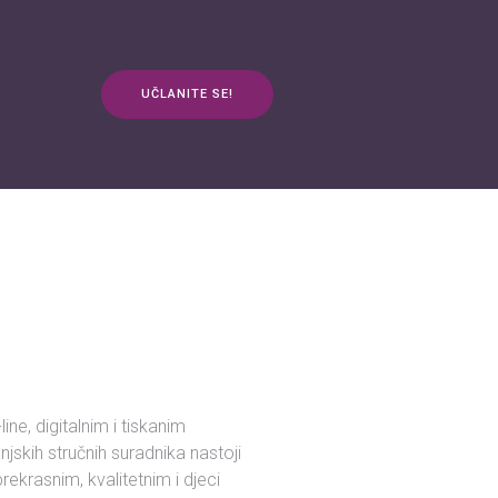
UČLANITE SE!
anja
Kontakt
3plus ŽIVOT
mApp
ne, digitalnim i tiskanim
njskih stručnih suradnika nastoji
rekrasnim, kvalitetnim i djeci