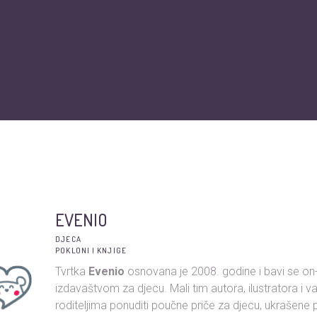
O nama
Vijesti
Obiteljska kartica
Podržite nas
Pit
EVENIO
DJECA
POKLONI I KNJIGE
Tvrtka
Evenio
osnovana je 2008. godine i bavi se on-li
izdavaštvom za djecu. Mali tim autora, ilustratora i va
roditeljima ponuditi poučne priče za djecu, ukrašene p