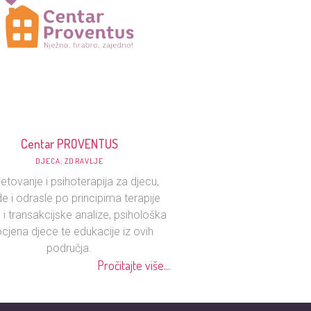
Centar PROVENTUS
DJECA; ZDRAVLJE
etovanje i psihoterapija za djecu,
e i odrasle po principima terapije
 i transakcijske analize, psihološka
cjena djece te edukacije iz ovih
područja.
Pročitajte više...