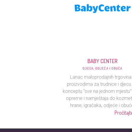
BABY CENTER
DJECA; ODJEĆA I OBUĆA
Lanac maloprodajnih trgovina
proizvodima za trudnice i djecu
konceptu "sve na jednom mjestu"
opreme i namještaja do kozmet
hrane, igračaka, odjeće i obuć
Pročitajte