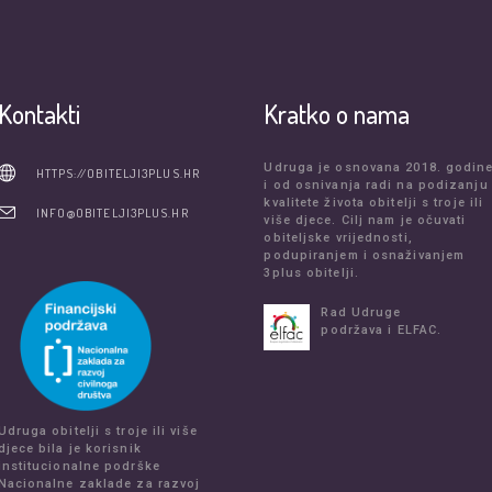
Kontakti
Kratko o nama
Udruga je osnovana 2018. godin
HTTPS://OBITELJI3PLUS.HR
i od osnivanja radi na podizanju
kvalitete života obitelji s troje ili
INFO@OBITELJI3PLUS.HR
više djece. Cilj nam je očuvati
obiteljske vrijednosti,
podupiranjem i osnaživanjem
3plus obitelji.
Rad Udruge
podržava i ELFAC.
Udruga obitelji s troje ili više
djece bila je korisnik
institucionalne podrške
Nacionalne zaklade za razvoj