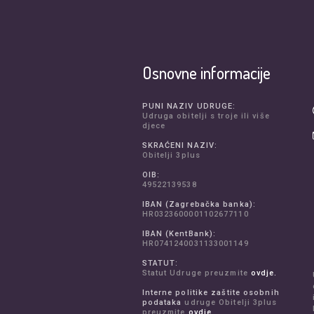
Osnovne informacije
PUNI NAZIV UDRUGE:
Udruga obitelji s troje ili više
djece
SKRAĆENI NAZIV:
Obitelji 3plus
OIB:
49522139538
IBAN (Zagrebačka banka):
HR0323600001102677110
IBAN (KentBank):
HR0741240031133001149
STATUT:
Statut Udruge preuzmite
ovdje.
Interne politike zaštite osobnih
podataka
udruge Obitelji 3plus
preuzmite
ovdje.