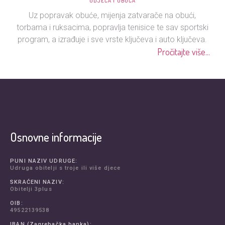
ODJEĆA I OBUĆA
Uz popravak obuće, mijenja zatvarače na obući,
torbama i ruksacima, popravlja tenisice te sav sportski
program, a izrađuje i sve vrste ključeva i auto ključeva.
Pročitajte više...
Osnovne informacije
PUNI NAZIV UDRUGE:
Udruga obitelji s troje ili više djece
SKRAĆENI NAZIV:
Obitelji 3plus
OIB:
49522139538
IBAN (Zagrebačka banka):