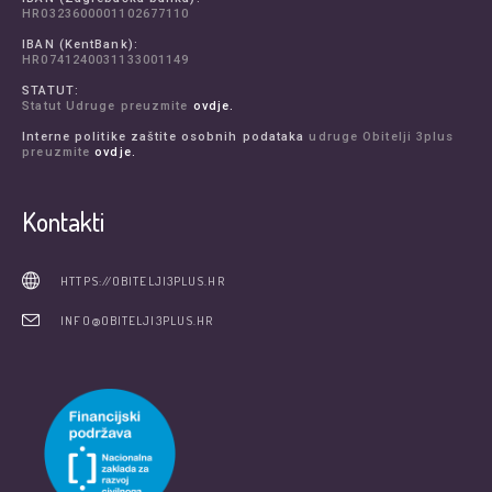
HR0323600001102677110
IBAN (KentBank):
HR0741240031133001149
STATUT:
Statut Udruge preuzmite
ovdje.
Interne politike zaštite osobnih podataka
udruge Obitelji 3plus
preuzmite
ovdje.
Kontakti
HTTPS://OBITELJI3PLUS.HR
INFO@OBITELJI3PLUS.HR