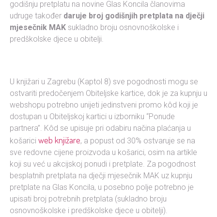
godišnju pretplatu na novine Glas Koncila članovima
udruge također
daruje broj godišnjih pretplata na dječji
mjesečnik MAK
sukladno broju osnovnoškolske i
predškolske djece u obitelji.
U knjižari u Zagrebu (Kaptol 8) sve pogodnosti mogu se
ostvariti predočenjem Obiteljske kartice, dok je za kupnju u
webshopu potrebno unijeti jedinstveni promo kôd koji je
dostupan u Obiteljskoj kartici u izborniku “Ponude
partnera”. Kôd se upisuje pri odabiru načina plaćanja u
web knjižare
košarici
, a popust od 30% ostvaruje se na
sve redovne cijene proizvoda u košarici, osim na artikle
koji su već u akcijskoj ponudi i pretplate. Za pogodnost
besplatnih pretplata na dječji mjesečnik MAK uz kupnju
pretplate na Glas Koncila, u posebno polje potrebno je
upisati broj potrebnih pretplata (sukladno broju
osnovnoškolske i predškolske djece u obitelji).