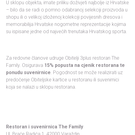
U sklopu objekta, imate priliku doživjeti najbolje iz Hrvatske
– bilo da se radi o pomno odabranoj selekciji proizvoda u
shopu ili o velikoj izloženoj kolekciji povijesnih dresova i
memorabilija Hrvatske nogometne reprezentacije kojima
su ispisane jedne od najvećih trenutaka Hrvatskog sporta.
Za redovne članove udruge Obitelji 3plus restoran The
Family. Osigurava
15% popusta na cjenik restorana te
ponudu suvenirnice
. Pogodnost se može realizirati uz
predočenje Obiteljske kartice u restoranu ili suvenirnici
koja se nalazi u sklopu restorana.
Restoran i suvenirnica The Family
Ul. Braće Radića 1, 42000 Varaždin