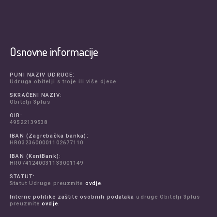
Osnovne informacije
PUNI NAZIV UDRUGE:
Udruga obitelji s troje ili više djece
SKRAĆENI NAZIV:
Obitelji 3plus
OIB:
49522139538
IBAN (Zagrebačka banka):
HR0323600001102677110
IBAN (KentBank):
HR0741240031133001149
STATUT:
Statut Udruge preuzmite
ovdje.
Interne politike zaštite osobnih podataka
udruge Obitelji 3plus
preuzmite
ovdje.