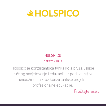
HOLSPICO
OBRAZOVANJE
Holspico je konzultantska tvrtka koja pruža usluge
stručnog savjetovanja i edukacija iz poduzetništva i
menadžmenta kroz konzultantske projekte i
profesionalne edukacije.
Pročitajte više...