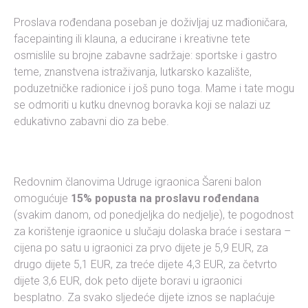
Proslava rođendana poseban je doživljaj uz mađioničara,
facepainting ili klauna, a educirane i kreativne tete
osmislile su brojne zabavne sadržaje: sportske i gastro
teme, znanstvena istraživanja, lutkarsko kazalište,
poduzetničke radionice i još puno toga. Mame i tate mogu
se odmoriti u kutku dnevnog boravka koji se nalazi uz
edukativno zabavni dio za bebe.
Redovnim članovima Udruge igraonica Šareni balon
omogućuje
15% popusta na proslavu rođendana
(svakim danom, od ponedjeljka do nedjelje), te pogodnost
za korištenje igraonice u slučaju dolaska braće i sestara –
cijena po satu u igraonici za prvo dijete je 5,9 EUR, za
drugo dijete 5,1 EUR, za treće dijete 4,3 EUR, za četvrto
dijete 3,6 EUR, dok peto dijete boravi u igraonici
besplatno. Za svako sljedeće dijete iznos se naplaćuje