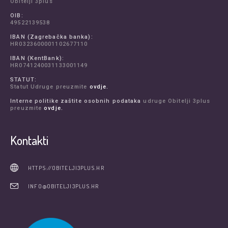
Obitelji 3plus
OIB:
49522139538
IBAN (Zagrebačka banka):
HR0323600001102677110
IBAN (KentBank):
HR0741240031133001149
STATUT:
Statut Udruge preuzmite
ovdje.
Interne politike zaštite osobnih podataka
udruge Obitelji 3plus
preuzmite
ovdje.
Kontakti
HTTPS://OBITELJI3PLUS.HR
INFO@OBITELJI3PLUS.HR