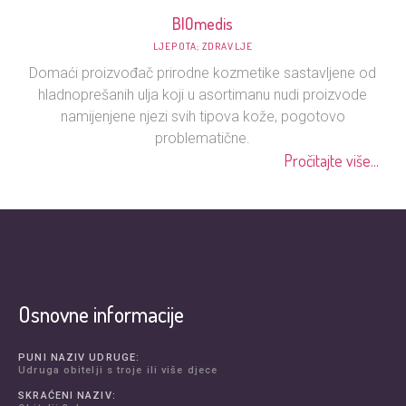
BIOmedis
LJEPOTA; ZDRAVLJE
Domaći proizvođač prirodne kozmetike sastavljene od
hladnoprešanih ulja koji u asortimanu nudi proizvode
namijenjene njezi svih tipova kože, pogotovo
problematične.
Pročitajte više...
Osnovne informacije
PUNI NAZIV UDRUGE:
Udruga obitelji s troje ili više djece
SKRAĆENI NAZIV: