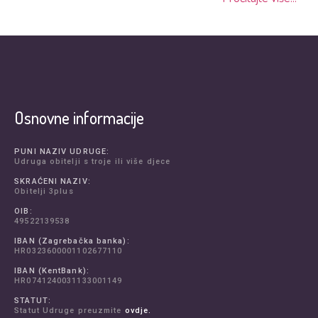
Osnovne informacije
PUNI NAZIV UDRUGE:
Udruga obitelji s troje ili više djece
SKRAĆENI NAZIV:
Obitelji 3plus
OIB:
49522139538
IBAN (Zagrebačka banka):
HR0323600001102677110
IBAN (KentBank):
HR0741240031133001149
STATUT:
Statut Udruge preuzmite
ovdje.