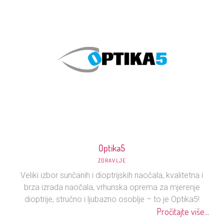
Optika5
ZDRAVLJE
Veliki izbor sunčanih i dioptrijskih naočala, kvalitetna i
brza izrada naočala, vrhunska oprema za mjerenje
dioptrije, stručno i ljubazno osoblje – to je Optika5!
Pročitajte više...