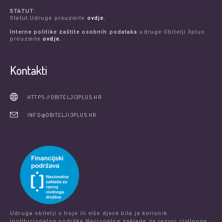
STATUT:
Statut Udruge preuzmite
ovdje.
Interne politike zaštite osobnih podataka
udruge Obitelji 3plus
preuzmite
ovdje.
Kontakti
HTTPS://OBITELJI3PLUS.HR
INFO@OBITELJI3PLUS.HR
Udruga obitelji s troje ili više djece bila je korisnik
institucionalne podrške Nacionalne zaklade za razvoj civilnoga