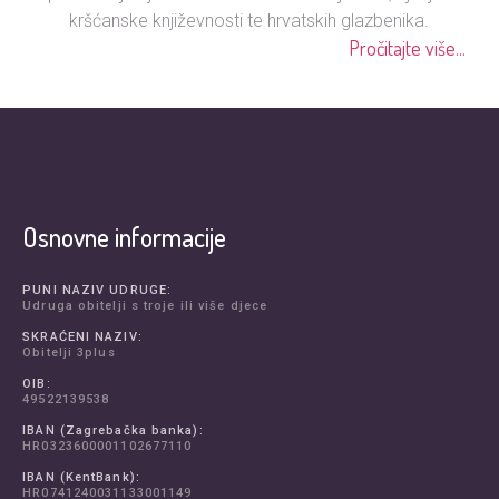
kršćanske književnosti te hrvatskih glazbenika.
Pročitajte više...
Osnovne informacije
PUNI NAZIV UDRUGE:
Udruga obitelji s troje ili više djece
SKRAĆENI NAZIV:
Obitelji 3plus
OIB:
49522139538
IBAN (Zagrebačka banka):
HR0323600001102677110
IBAN (KentBank):
HR0741240031133001149