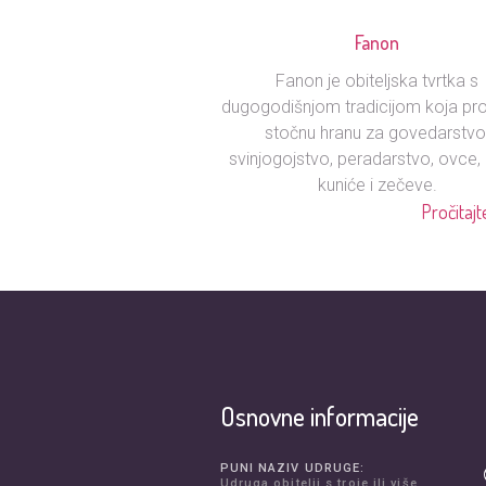
Fanon
Fanon je obiteljska tvrtka s
dugogodišnjom tradicijom koja pro
stočnu hranu za govedarstvo
svinjogojstvo, peradarstvo, ovce,
kuniće i zečeve.
Pročitajte
Osnovne informacije
PUNI NAZIV UDRUGE:
Udruga obitelji s troje ili više