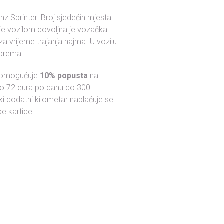
z Sprinter. Broj sjedećih mjesta
nje vozilom dovoljna je vozačka
za vrijeme trajanja najma. U vozilu
 oprema.
 omogućuje
10% popusta
na
no 72 eura po danu do 300
i dodatni kilometar naplaćuje se
e kartice.