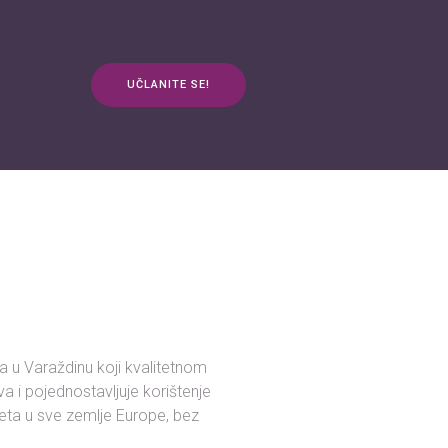
UČLANITE SE!
anja
Kontakt
3plus ŽIVOT
mApp
a u Varaždinu koji kvalitetnom
a i pojednostavljuje korištenje
ereta u sve zemlje Europe, bez