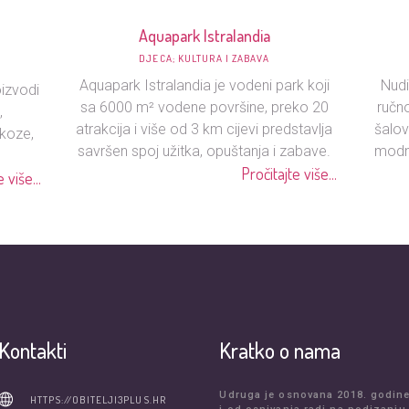
Aquapark Istralandia
DJECA; KULTURA I ZABAVA
Aquapark Istralandia je vodeni park koji
Nudi
izvodi
sa 6000 m² vodene površine, preko 20
ručno
,
atrakcija i više od 3 km cijevi predstavlja
šalov
 koze,
savršen spoj užitka, opuštanja i zabave.
modne
Pročitajte više...
 više...
Kontakti
Kratko o nama
Udruga je osnovana 2018. godin
HTTPS://OBITELJI3PLUS.HR