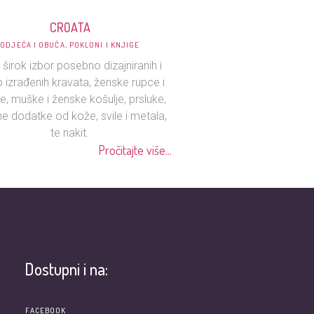
CROATA
ODJEĆA I OBUĆA; POKLONI I KNJIGE
 širok izbor posebno dizajniranih i
 izrađenih kravata, ženske rupce i
e, muške i ženske košulje, prsluke,
 dodatke od kože, svile i metala,
te nakit.
Pročitajte više...
Dostupni i na:
e
FACEBOOK