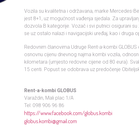
Vozila su kvalitetna i održavana, marke Mercedes-Ben
jest 8+1, uz mogućnost vađenja sjedala. Za upravlja
dozvola B kategorije. Vozač i svi putnici osigurani su 
se uz ostalo nalazi i navigacijski uređaj, kao i druga
Redovnim članovima Udruge Rent-a-kombi GLOBUS
osnovnu cijenu dnevnog najma kombi vozila, odnos
kilometara (umjesto redovne cijene od 80 eura). Svak
15 centi. Popust se odobrava uz predočenje Obiteljsk
Rent-a-kombi GLOBUS
Varaždin, Mali plac 1/A
Tel: 098 906 96 86
https://www.facebook.com/globus.kombi
globus.kombi@gmail.com