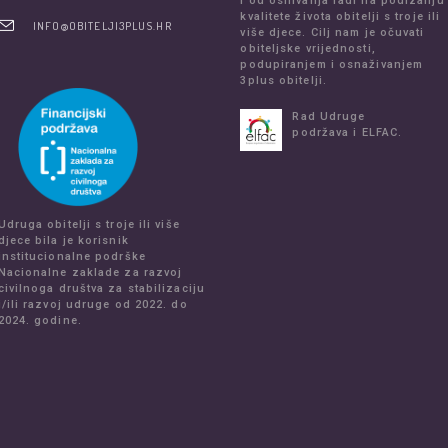
i od osnivanja radi na podizanju
kvalitete života obitelji s troje ili
INFO@OBITELJI3PLUS.HR
više djece. Cilj nam je očuvati
obiteljske vrijednosti,
podupiranjem i osnaživanjem
3plus obitelji.
Rad Udruge
podržava i ELFAC.
Udruga obitelji s troje ili više
djece bila je korisnik
institucionalne podrške
Nacionalne zaklade za razvoj
civilnoga društva za stabilizaciju
i/ili razvoj udruge od 2022. do
2024. godine.