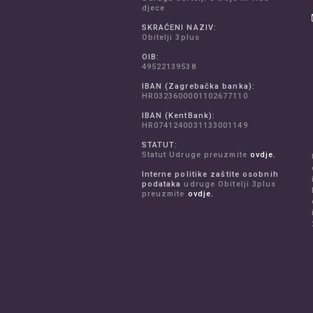
djece
SKRAĆENI NAZIV:
Obitelji 3plus
OIB:
49522139538
IBAN (Zagrebačka banka):
HR0323600001102677110
IBAN (KentBank):
HR0741240031133001149
STATUT:
Statut Udruge preuzmite
ovdje.
Interne politike zaštite osobnih
podataka
udruge Obitelji 3plus
preuzmite
ovdje.