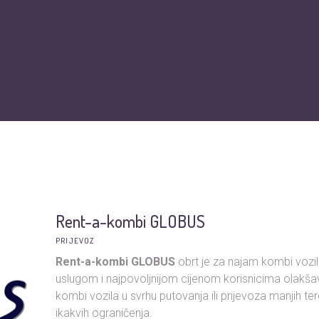
O nama
Vijesti
Obiteljska kartica
Podržite nas
Pit
Rent-a-kombi GLOBUS
PRIJEVOZ
Rent-a-kombi GLOBUS
obrt je za najam kombi vozil
uslugom i najpovoljnijom cijenom korisnicima olakšav
kombi vozila u svrhu putovanja ili prijevoza manjih t
ikakvih ograničenja.