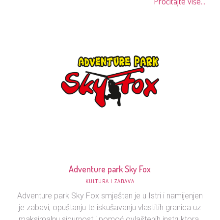
Pročitajte više...
Adventure park Sky Fox
KULTURA I ZABAVA
Adventure park Sky Fox smješten je u Istri i namijenjen
je zabavi, opuštanju te iskušavanju vlastitih granica uz
maksimalnu sigurnost i pomoć ovlaštenih instruktora.