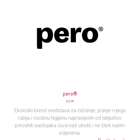
pero®
DOM
Ekološki brend sredstava za čišćenje, pranje i njegu
rublja i osobnu higijenu napravljenih od isključivo
prirodnih sastojaka čuva naš okoliš i ne šteti našim
voljenima.