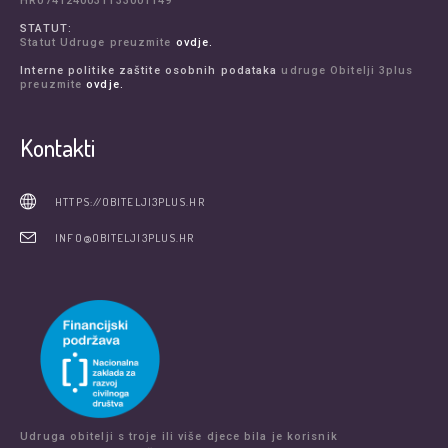
HR0741240031133001149
STATUT:
Statut Udruge preuzmite
ovdje.
Interne politike zaštite osobnih podataka
udruge Obitelji 3plus
preuzmite
ovdje.
Kontakti
HTTPS://OBITELJI3PLUS.HR
INFO@OBITELJI3PLUS.HR
Udruga obitelji s troje ili više djece bila je korisnik