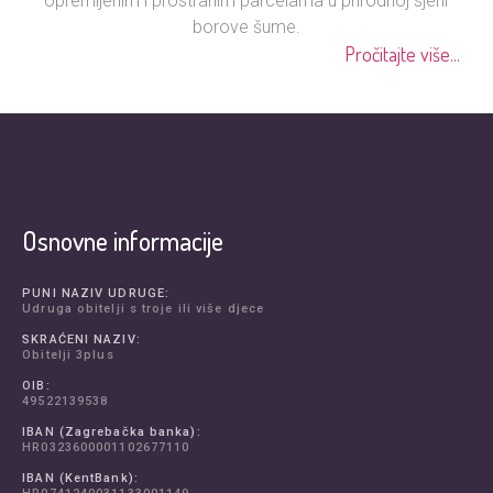
opremljenim i prostranim parcelama u prirodnoj sjeni
borove šume.
Pročitajte više...
Osnovne informacije
PUNI NAZIV UDRUGE:
Udruga obitelji s troje ili više djece
SKRAĆENI NAZIV:
Obitelji 3plus
OIB:
49522139538
IBAN (Zagrebačka banka):
HR0323600001102677110
IBAN (KentBank):