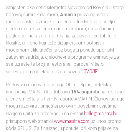
Smješten oko četiri kilometra sjeverno od Rovinja u staroj
borovoj šumi tik do mora,
Amarin
pruža opušteno
mediteransko ozračje. Omiljeno odredište za obitelji s
djecom, usred zelenila, nadomak mora, sa začudnim
pogledom na stari grad Rovinja zadovoljiti će ljubitelje
klasike, ali i one koji teže dizajnerskom potpisu i
modernom stilu uređenja uz bogatu ponudu sportskih i
zabavnih sadržaja, cjelodnevne programe animacije za
sve uzraste te brojne restorane i barove. Više o
OVDJE
smještajnom objektu možete saznati
.
Redovnim članovima udruge Obitelji 3plus, hotelska
kompanija MAISTRA odobrava
15% popusta
na redovne
cijene smještaja u Family resortu AMARIN. Članovi udruge
mogu rezervirati smještaj po ovim posebnim uvjetima
hello@maistra.hr
slanjem upita za rezervaciju na e-mail
ili
www.maistra.com
pristupom web stranici
uz unos promo
kôda 3PLUS. Za finalizaciju ponude, prilikom prijave na