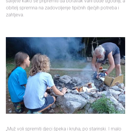
savjete kako se pripremiti da boravak vani bude ugodniji, a
obitelj spremna na zadovoljenje tipičnih dječjih potreba i
zahtjeva.
„Muž voli spremiti djeci špeka i kruha, po starinski. I malo