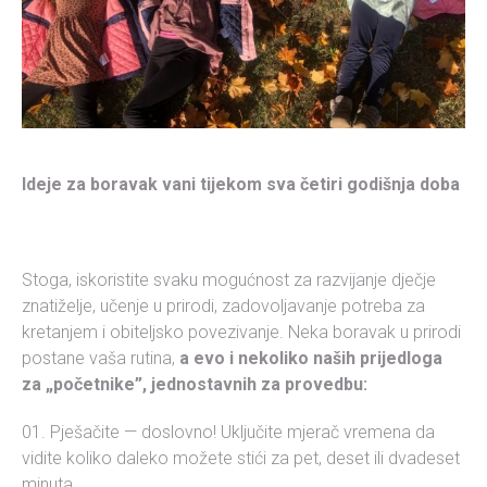
Ideje za boravak vani tijekom sva četiri godišnja doba
Stoga, iskoristite svaku mogućnost za razvijanje dječje
znatiželje, učenje u prirodi, zadovoljavanje potreba za
kretanjem i obiteljsko povezivanje. Neka boravak u prirodi
postane vaša rutina,
a evo i nekoliko naših prijedloga
za „početnike”, jednostavnih za provedbu:
Pješačite — doslovno! Uključite mjerač vremena da
vidite koliko daleko možete stići za pet, deset ili dvadeset
minuta.