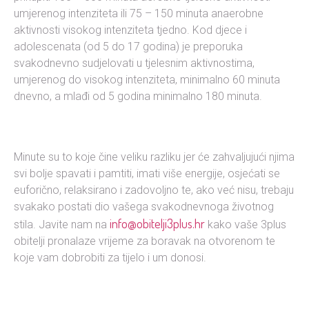
umjerenog intenziteta ili 75 – 150 minuta anaerobne
aktivnosti visokog intenziteta tjedno. Kod djece i
adolescenata (od 5 do 17 godina) je preporuka
svakodnevno sudjelovati u tjelesnim aktivnostima,
umjerenog do visokog intenziteta, minimalno 60 minuta
dnevno, a mlađi od 5 godina minimalno 180 minuta.
Minute su to koje čine veliku razliku jer će zahvaljujući njima
svi bolje spavati i pamtiti, imati više energije, osjećati se
euforično, relaksirano i zadovoljno te, ako već nisu, trebaju
svakako postati dio vašega svakodnevnoga životnog
info@obitelji3plus.hr
stila. Javite nam na
kako vaše 3plus
obitelji pronalaze vrijeme za boravak na otvorenom te
koje vam dobrobiti za tijelo i um donosi.