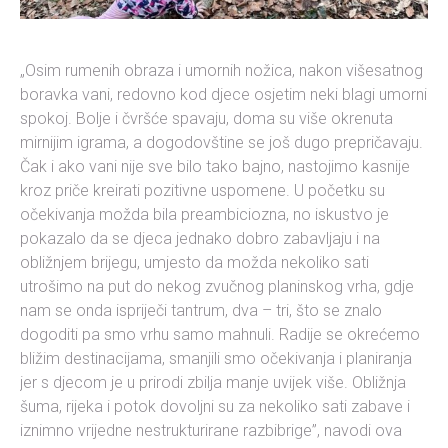
„Osim rumenih obraza i umornih nožica, nakon višesatnog
boravka vani, redovno kod djece osjetim neki blagi umorni
spokoj. Bolje i čvršće spavaju, doma su više okrenuta
mirnijim igrama, a dogodovštine se još dugo prepričavaju.
Čak i ako vani nije sve bilo tako bajno, nastojimo kasnije
kroz priče kreirati pozitivne uspomene. U početku su
očekivanja možda bila preambiciozna, no iskustvo je
pokazalo da se djeca jednako dobro zabavljaju i na
obližnjem brijegu, umjesto da možda nekoliko sati
utrošimo na put do nekog zvučnog planinskog vrha, gdje
nam se onda ispriječi tantrum, dva – tri, što se znalo
dogoditi pa smo vrhu samo mahnuli. Radije se okrećemo
bližim destinacijama, smanjili smo očekivanja i planiranja
jer s djecom je u prirodi zbilja manje uvijek više. Obližnja
šuma, rijeka i potok dovoljni su za nekoliko sati zabave i
iznimno vrijedne nestrukturirane razbibrige”, navodi ova