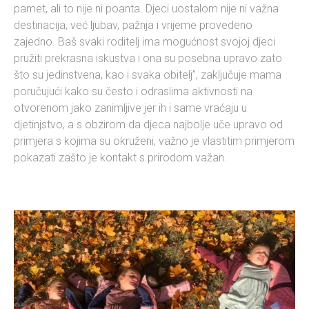
pamet, ali to nije ni poanta. Djeci uostalom nije ni važna
destinacija, već ljubav, pažnja i vrijeme provedeno
zajedno. Baš svaki roditelj ima mogućnost svojoj djeci
pružiti prekrasna iskustva i ona su posebna upravo zato
što su jedinstvena, kao i svaka obitelj”, zaključuje mama
poručujući kako su često i odraslima aktivnosti na
otvorenom jako zanimljive jer ih i same vraćaju u
djetinjstvo, a s obzirom da djeca najbolje uče upravo od
primjera s kojima su okruženi, važno je vlastitim primjerom
pokazati zašto je kontakt s prirodom važan.