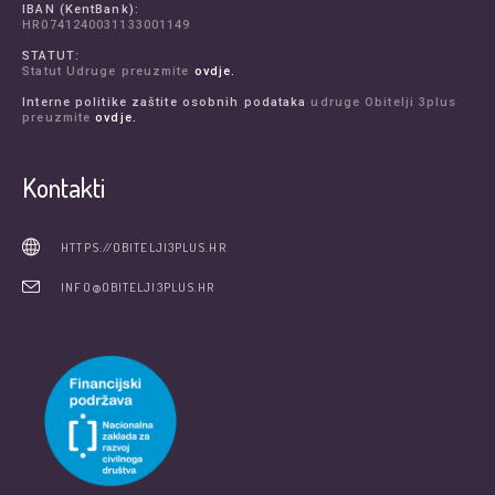
IBAN (KentBank):
HR0741240031133001149
STATUT:
Statut Udruge preuzmite
ovdje.
Interne politike zaštite osobnih podataka
udruge Obitelji 3plus
preuzmite
ovdje.
Kontakti
HTTPS://OBITELJI3PLUS.HR
INFO@OBITELJI3PLUS.HR