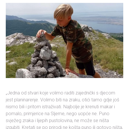
„Jedna od stvari koje volimo raditi zajednički s djecom
jest planinarenje. Volimo biti na zraku, otići tamo gdje još
nismo bili i pritom istraživati. Najbolje je krenuti makar i
pomalo, primjerice na Sljeme, nego uopće ne. Puno
svježeg zraka i lijepih pustolovina, ne može se ništa
izgubiti. Kretati se po prirodi ne košta puno ili gotovo ništa,