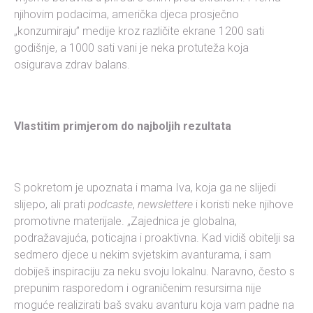
njihovim podacima, američka djeca prosječno
„konzumiraju” medije kroz različite ekrane 1200 sati
godišnje, a 1000 sati vani je neka protuteža koja
osigurava zdrav balans.
Vlastitim primjerom do najboljih rezultata
S pokretom je upoznata i mama Iva, koja ga ne slijedi
slijepo, ali prati
podcaste
,
newslettere
i koristi neke njihove
promotivne materijale. „Zajednica je globalna,
podražavajuća, poticajna i proaktivna. Kad vidiš obitelji sa
sedmero djece u nekim svjetskim avanturama, i sam
dobiješ inspiraciju za neku svoju lokalnu. Naravno, često s
prepunim rasporedom i ograničenim resursima nije
moguće realizirati baš svaku avanturu koja vam padne na