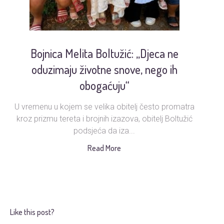
Bojnica Melita Boltužić: „Djeca ne
oduzimaju životne snove, nego ih
obogaćuju“
Up
sm
U vremenu u kojem se velika obitelj često promatra
kroz prizmu tereta i brojnih izazova, obitelj Boltužić
podsjeća da iza...
Read More
Like this post?