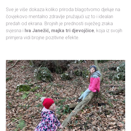
Sve je više dokaza koliko priroda blagotvorno djeluje na
čovjekovo mentalno zdravlje pružajući uz to i idealan
predah od ekrana. Brojnih je prednosti svježeg zraka
svjesna i
Iva Janežić, majka tri djevojčice
, koja iz svojih
primjera vidi brojne pozitivne efekte.