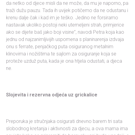
da netko od djece misli da ne može, da mu je naporno, pa
traži dužu pauzu. Tada ih uvijek potičemo da ne odustanu i
krenu dalje čak i kad im je teško. Jedino ne forsiramo
nastavak ukoliko postoji neki utemeljeni strah, primjerice
ako se dijete baš jako boji visine”, navodi Petra koja kao
jednu od najzanimljivijih uspomena s planinarenja izdvaja
onu s ferrate, penjačkog puta osiguranog metalnim
klinovima i nožištima te sajlom za osiguranje koja se
proteže uzduž puta, kada je ona htjela odustati, a djeca
ne.
Slojevita i rezervna odjeća uz grickalice
Preporuka je stručnjaka osigurati dnevno barem tri sata
slobodnog kretanja i aktivnosti za djecu, a ova mama ima