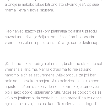
a ondje je nekako lakše biti ono što stvarno jesi”, opisuje
mama Petra njihova iskustva.
Kao najveći izazov prilikom planiranja odlaska u prirodu
navodi usklađivanje želja s mogućnostima i slobodnim
vremenom, planiranje puta i istraživanje same destinacije.
„Kad smo tek započinjali planinariti, birali smo staze do sat
vremena s klincima. Nama odraslima to nije strašno
naporno, a tih se sat vremena uvijek produži za još bar
pola sata u svakom smjeru. Ako odlazimo na neko novo
mjesto s težom stazom, idemo s nekim tko je tamo već
bio ili jako dobro isplaniramo rutu. Može se dogoditi da se
krivo orijentiramo, da ceste budu zatvorene ili da to uopće
nije cesta kakva je bila na karti. Također, zna se dogoditi