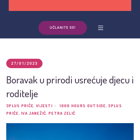
UČLANITE SE!
27/01/2023
Boravak u prirodi usrećuje djecu i
roditelje
3PLUS PRIČE
,
VIJESTI
1000 HOURS OUTSIDE
,
3PLUS
PRIČE
,
IVA JANEŽIĆ
,
PETRA ZELIĆ