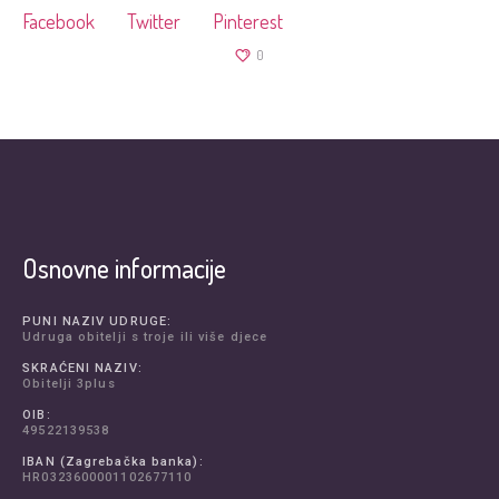
Facebook
Twitter
Pinterest
0
Osnovne informacije
PUNI NAZIV UDRUGE:
Udruga obitelji s troje ili više djece
SKRAĆENI NAZIV:
Obitelji 3plus
OIB:
49522139538
IBAN (Zagrebačka banka):
HR0323600001102677110