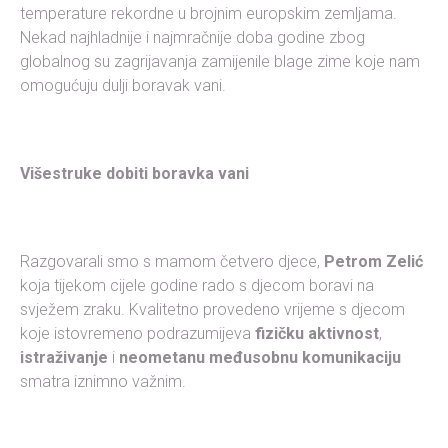
temperature rekordne u brojnim europskim zemljama.
Nekad najhladnije i najmračnije doba godine zbog
globalnog su zagrijavanja zamijenile blage zime koje nam
omogućuju dulji boravak vani.
Višestruke dobiti boravka vani
Razgovarali smo s mamom četvero djece,
Petrom Zelić
koja tijekom cijele godine rado s djecom boravi na
svježem zraku. Kvalitetno provedeno vrijeme s djecom
koje istovremeno podrazumijeva
fizičku aktivnost
,
istraživanje
i
neometanu međusobnu komunikaciju
smatra iznimno važnim.