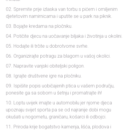
Spremite prije izlaska van torbu s pićem i omiljenim
djetetovim namirnicama i uputite se u park na piknik.
Bojajte kredama na pločniku.
Potičite djecu na uočavanje biljaka i životinja u okolini.
Hodajte ili trčite u dobrotvorne svrhe.
Organizirajte potragu za blagom u vašoj okolici.
Napravite vanjski obiteljski poligon.
Igrajte društvene igre na pločniku.
Ispišite popis uobičajenih ptica u vašem području,
ponesite ga sa sobom u šetnju i promatrajte ih!
Loptu uvijek imajte u automobilu jer njome djeca
upoznaju svijet sporta pa se od najranije dobi mogu
okušati u nogometu, graničaru, košarci ili odbojci.
Priroda krije bogatstvo kamenja, lišća, plodova i