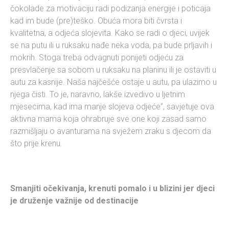
čokolade za motivaciju radi podizanja energije i poticaja
kad im bude (pre)teško. Obuća mora biti čvrsta i
kvalitetna, a odjeća slojevita. Kako se radi o djeci, uvijek
se na putu ili u ruksaku nađe neka voda, pa bude prljavih i
mokrih. Stoga treba odvagnuti ponijeti odjeću za
presvlačenje sa sobom u ruksaku na planinu ili je ostaviti u
autu za kasnije. Naša najčešće ostaje u autu, pa ulazimo u
njega čisti. To je, naravno, lakše izvedivo u ljetnim
mjesecima, kad ima manje slojeva odjeće”, savjetuje ova
aktivna mama koja ohrabruje sve one koji zasad samo
razmišljaju o avanturama na svježem zraku s djecom da
što prije krenu.
Smanjiti očekivanja, krenuti pomalo i u blizini jer djeci
je druženje važnije od destinacije