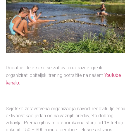
Dodatne ideje kako se zabaviti i uz razne igre ili
YouTube
organizirati obiteljski trening potražite na našem
kanalu
.
Svjetska zdravstvena organizacija navodi redovitu tjelesnu
aktivnost kao jedan od najvažnijih preduvjeta dobrog
zdravlja. Prema njihovim preporukama stariji od 18 trebaju
prikupiti 150 – 300 minuta aerobne tjelesne aktivnosti