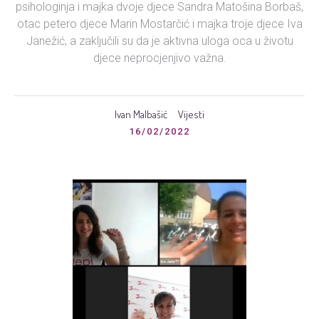
psihologinja i majka dvoje djece Sandra Matošina Borbaš,
otac petero djece Marin Mostarčić i majka troje djece Iva
Janežić, a zaključili su da je aktivna uloga oca u životu
djece neprocjenjivo važna.
Ivan Malbašić
Vijesti
16/02/2022