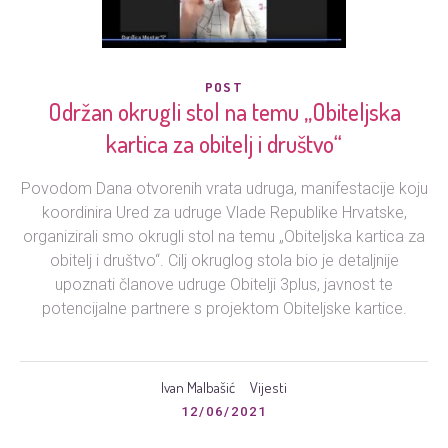
POST
Održan okrugli stol na temu „Obiteljska
kartica za obitelj i društvo“
Povodom Dana otvorenih vrata udruga, manifestacije koju
koordinira Ured za udruge Vlade Republike Hrvatske,
organizirali smo okrugli stol na temu „Obiteljska kartica za
obitelj i društvo“. Cilj okruglog stola bio je detaljnije
upoznati članove udruge Obitelji 3plus, javnost te
potencijalne partnere s projektom Obiteljske kartice.
Ivan Malbašić
Vijesti
12/06/2021