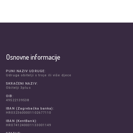
Osnovne informacije
PUNI NAZIV UDRUGE:
Udruga obitelji s troje ili više djece
SKRAĆENI NAZIV:
Obitelji 3plus
OIB:
49522139538
IBAN (Zagrebačka banka):
HR0323600001102677110
IBAN (KentBank):
HR0741240031133001149