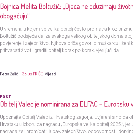
Bojnica Melita Boltužić: „Djeca ne oduzimaju život
obogaćuju“
U vremenu u kojem se velika obitelj često promatra kroz prizmu te
Boltužić podsjeća da iza svakoga velikog obiteljskog doma stoj
povjerenje i zajedništvo. Njihova priča govori o muškarcu i ženi koj
prihvaćati život i graditi obitelj korak po korak, vjerujući da...
Petra Zelić
3plus PRIČE
Vijesti
,
POST
Obitelj Valec je nominirana za ELFAC – Europsku v
Upoznajte Obitelj Valec iz Hrvatskog zagorja. Uvjereni smo da ob
Hrvatsku u izboru za nagradu „Europska velika obitelj 2025.”, jer u
nagrada želi promicati: ljubav, zajedništvo, odgovornost i doprin