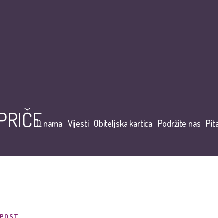
 PRIČE
O nama
Vijesti
Obiteljska kartica
Podržite nas
Pit
POST