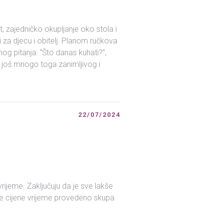
 zajedničko okupljanje oko stola i
i za djecu i obitelj. Planom ručkova
nog pitanja: “Što danas kuhati?”,
 još mnogo toga zanimljivog i
22/07/2024
vrijeme. Zaključuju da je sve lakše
iše cijene vrijeme provedeno skupa