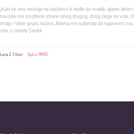
„Kad se oko nečega ne slažemo ili dođe do svađe, glavni akteri 
navode sve pozitivne strane onog drugog, zbog čega se vole, što i
Imaju i Viber grupu naziva „Mama me natjerala da napravim ovu g
više o obitelji Čavlek
Lana Z. Fišter
3plus PRIČE