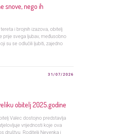
ne snove, nego ih
reta i brojnih izazova, obitelj
e prije svega ljubav, međusobno
i su se odlučili ljubiti, zajedno
31/07/2026
eliku obitelj 2025.godine
itelj Valec dostojno predstavlja
tjelovljuje vrijednosti koje ova
os društvu. Roditelji Nevenka i