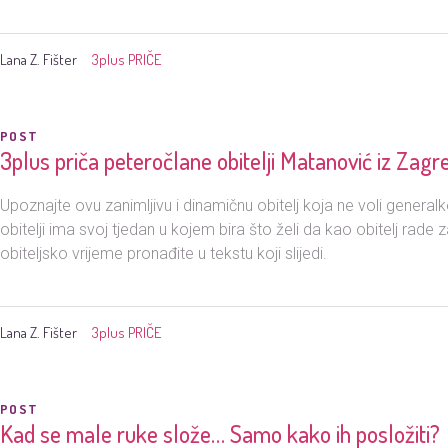
Lana Z. Fišter
3plus PRIČE
POST
3plus priča peteročlane obitelji Matanović iz Zagr
Upoznajte ovu zanimljivu i dinamičnu obitelj koja ne voli general
obitelji ima svoj tjedan u kojem bira što želi da kao obitelj rade 
obiteljsko vrijeme pronađite u tekstu koji slijedi.
Lana Z. Fišter
3plus PRIČE
POST
Kad se male ruke slože… Samo kako ih posložiti?