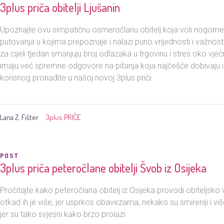
3plus priča obitelji Ljušanin
Upoznajte ovu simpatičnu osmeročlanu obitelj koja voli nogomet,
putovanja u kojima prepoznaje i nalazi puno vrijednosti i važnost
za cijeli tjedan smanjuju broj odlazaka u trgovinu i stres oko vječ
imaju već spremne odgovore na pitanja koja najčešće dobivaju i
korisnog pronađite u našoj novoj 3plus priči.
Lana Z. Fišter
3plus PRIČE
POST
3plus priča peteročlane obitelji Švob iz Osijeka
Pročitajte kako peteročlana obitelj iz Osijeka provodi obiteljsko 
otkad ih je više, jer usprkos obavezama, nekako su smireniji i v
jer su tako svjesni kako brzo prolazi.