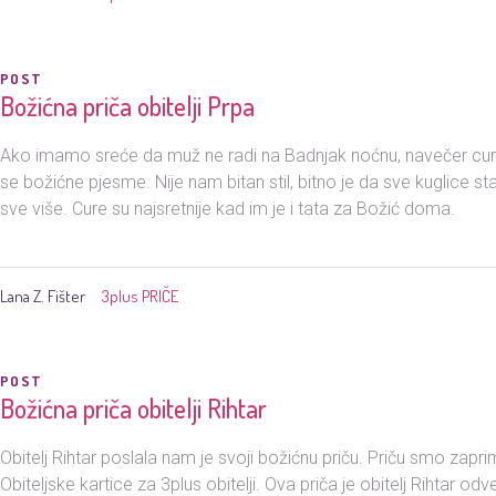
POST
Božićna priča obitelji Prpa
Ako imamo sreće da muž ne radi na Badnjak noćnu, navečer cure k
se božićne pjesme. Nije nam bitan stil, bitno je da sve kuglice st
sve više. Cure su najsretnije kad im je i tata za Božić doma.
Lana Z. Fišter
3plus PRIČE
POST
Božićna priča obitelji Rihtar
Obitelj Rihtar poslala nam je svoji božićnu priču. Priču smo zaprim
Obiteljske kartice za 3plus obitelji. Ova priča je obitelj Rihtar o