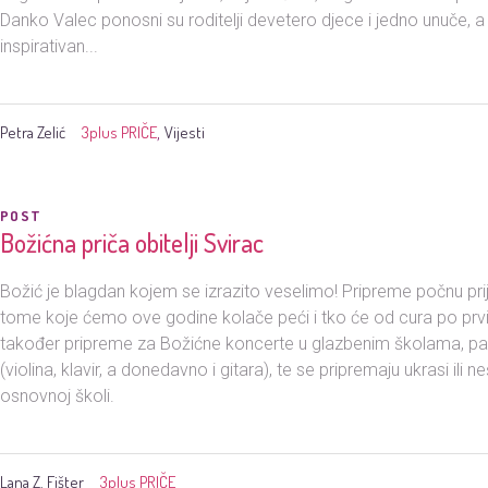
Danko Valec ponosni su roditelji devetero djece i jedno unuče, a 
inspirativan...
Petra Zelić
3plus PRIČE
Vijesti
,
POST
Božićna priča obitelji Svirac
Božić je blagdan kojem se izrazito veselimo! Pripreme počnu pr
tome koje ćemo ove godine kolače peći i tko će od cura po prvi 
također pripreme za Božićne koncerte u glazbenim školama, pa 
(violina, klavir, a donedavno i gitara), te se pripremaju ukrasi ili
osnovnoj školi.
Lana Z. Fišter
3plus PRIČE