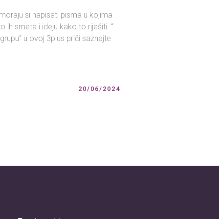
moraju si napisati pisma u kojima
h smeta i ideju kako to riješiti. “
rupu“ u ovoj 3plus priči saznajte
20/06/2024