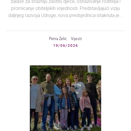
zalaže za snažniju zaštitu djece, osnaživanje roditelja i
promicanje obiteljskih vrijednosti. Predstavljajući viziju
daljnjeg razvoja Udruge, nova predsjednica istaknula je...
Petra Zelić
Vijesti
19/06/2026