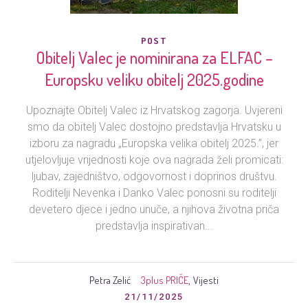
POST
Obitelj Valec je nominirana za ELFAC –
Europsku veliku obitelj 2025.godine
Upoznajte Obitelj Valec iz Hrvatskog zagorja. Uvjereni
smo da obitelj Valec dostojno predstavlja Hrvatsku u
izboru za nagradu „Europska velika obitelj 2025.”, jer
utjelovljuje vrijednosti koje ova nagrada želi promicati:
ljubav, zajedništvo, odgovornost i doprinos društvu.
Roditelji Nevenka i Danko Valec ponosni su roditelji
devetero djece i jedno unuče, a njihova životna priča
predstavlja inspirativan...
Petra Zelić
3plus PRIČE
Vijesti
,
21/11/2025