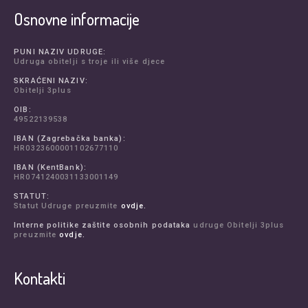
Osnovne informacije
PUNI NAZIV UDRUGE:
Udruga obitelji s troje ili više djece
SKRAĆENI NAZIV:
Obitelji 3plus
OIB:
49522139538
IBAN (Zagrebačka banka):
HR0323600001102677110
IBAN (KentBank):
HR0741240031133001149
STATUT:
Statut Udruge preuzmite
ovdje.
Interne politike zaštite osobnih podataka
udruge Obitelji 3plus
preuzmite
ovdje.
Kontakti