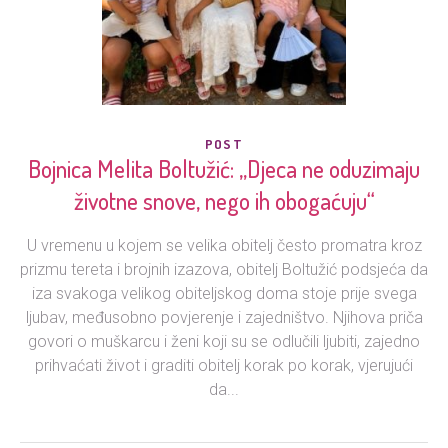
POST
Bojnica Melita Boltužić: „Djeca ne oduzimaju
životne snove, nego ih obogaćuju“
U vremenu u kojem se velika obitelj često promatra kroz
prizmu tereta i brojnih izazova, obitelj Boltužić podsjeća da
iza svakoga velikog obiteljskog doma stoje prije svega
ljubav, međusobno povjerenje i zajedništvo. Njihova priča
govori o muškarcu i ženi koji su se odlučili ljubiti, zajedno
prihvaćati život i graditi obitelj korak po korak, vjerujući
da...