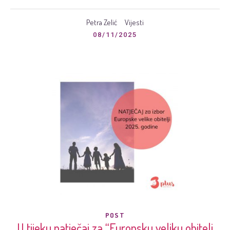
Petra Zelić
Vijesti
08/11/2025
POST
U tijeku natječaj za “Europsku veliku obitelj