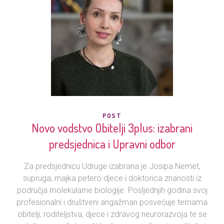
POST
Novo vodstvo Obitelji 3plus: izabrani
predsjednica i Upravni odbor
Za predsjednicu Udruge izabrana je Josipa Nemet,
supruga, majka petero djece i doktorica znanosti iz
područja molekularne biologije. Posljednjih godina svoj
profesionalni i društveni angažman posvećuje temama
obitelji, roditeljstva, djece i zdravog neurorazvoja te se