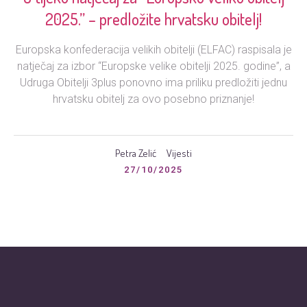
2025.” – predložite hrvatsku obitelj!
Europska konfederacija velikih obitelji (ELFAC) raspisala je
natječaj za izbor “Europske velike obitelji 2025. godine”, a
Udruga Obitelji 3plus ponovno ima priliku predložiti jednu
hrvatsku obitelj za ovo posebno priznanje!
Petra Zelić
Vijesti
27/10/2025