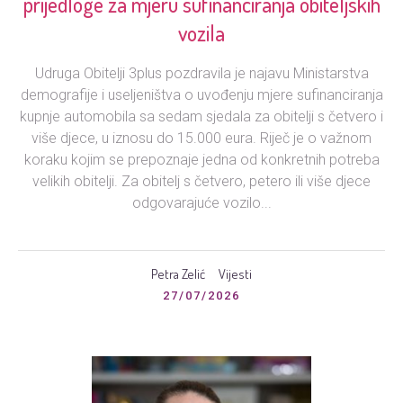
prijedloge za mjeru sufinanciranja obiteljskih
vozila
Udruga Obitelji 3plus pozdravila je najavu Ministarstva
demografije i useljeništva o uvođenju mjere sufinanciranja
kupnje automobila sa sedam sjedala za obitelji s četvero i
više djece, u iznosu do 15.000 eura. Riječ je o važnom
koraku kojim se prepoznaje jedna od konkretnih potreba
velikih obitelji. Za obitelj s četvero, petero ili više djece
odgovarajuće vozilo...
Petra Zelić
Vijesti
27/07/2026