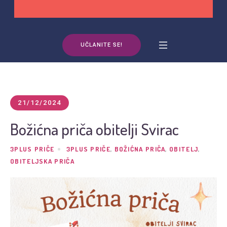
UČLANITE SE!
21/12/2024
Božićna priča obitelji Svirac
3PLUS PRIČE
3PLUS PRIČE
,
BOŽIĆNA PRIČA
,
OBITELJ
,
OBITELJSKA PRIČA