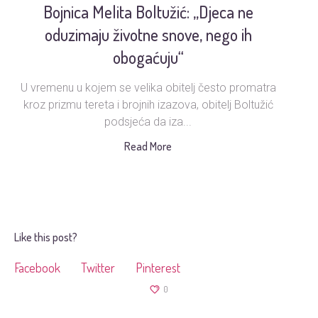
Bojnica Melita Boltužić: „Djeca ne
oduzimaju životne snove, nego ih
obogaćuju“
Up
sm
U vremenu u kojem se velika obitelj često promatra
kroz prizmu tereta i brojnih izazova, obitelj Boltužić
podsjeća da iza...
Read More
Like this post?
Facebook
Twitter
Pinterest
0