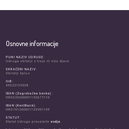
Osnovne informacije
PUNI NAZIV UDRUGE:
Udruga obitelji s troje ili više djece
SKRAĆENI NAZIV:
Obitelji 3plus
OIB:
49522139538
IBAN (Zagrebačka banka):
HR0323600001102677110
IBAN (KentBank):
HR0741240031133001149
STATUT:
Statut Udruge preuzmite
ovdje.