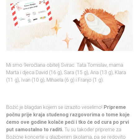
Mi smo 9eročlana obitelj Svirac: Tata Tomislav, mama
Marta i djeca David (16 g), Sara (15 g), Ana (13 g), Klara
(11 g), Ivan (10 g), Mihaela (6 g) i Franjo (1 g).
Božić je blagdan kojem se izrazito veselimo!
Pripreme
počnu prije kraja studenog razgovorima o tome koje
ćemo ove godine kolače peći i tko će od cura po prvi
put samostalno to raditi.
Tu su također pripreme za
Božićne koncerte u glazbenim školama, pa se redovito