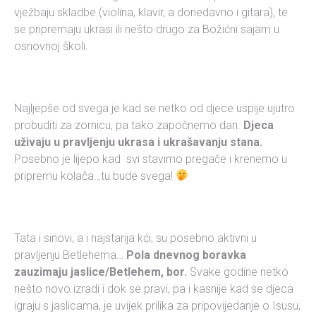
vježbaju skladbe (violina, klavir, a donedavno i gitara), te
se pripremaju ukrasi ili nešto drugo za Božićni sajam u
osnovnoj školi.
Najljepše od svega je kad se netko od djece uspije ujutro
probuditi za zornicu, pa tako započnemo dan.
Djeca
uživaju u pravljenju ukrasa i ukrašavanju stana.
Posebno je lijepo kad svi stavimo pregače i krenemo u
pripremu kolača…tu bude svega!
Tata i sinovi, a i najstarija kći, su posebno aktivni u
pravljenju Betlehema…
Pola dnevnog boravka
zauzimaju jaslice/Betlehem, bor.
Svake godine netko
nešto novo izradi i dok se pravi, pa i kasnije kad se djeca
igraju s jaslicama, je uvijek prilika za pripovijedanje o Isusu,