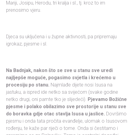
Mariji, Josipu, Herodu, tri kralja i sl., tj. kroz to im
prenosimo vjeru.
Djeca su uključena i u župne aktivnosti, pa pripremaju
igrokaz, pjesme i sl.
Na Badnjak, nakon što se sve u stanu sve uredi
najljepše moguće, pogasimo svjetla i krećemo u
procesiju po stanu.
Najmlađe dijete nosi Isusa na
jastuku, a ispred ide netko sa svijećom (svake godine
netko drugi, oni pamte tko je slijedeći).
Pjevamo Božićne
pjesme i polako obilazimo sve prostorije u stanu sve
do boravka gdje otac stavlja Isusa u jaslice.
Dovršimo
pjesmu i onda tata pročita evanđelje, ulomak o Isusovom
rođenju, te kaže par riječi o tome. Onda si čestitamo i