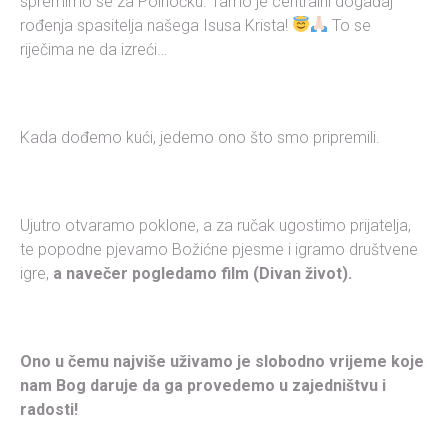
spremimo se za Polnoćku. Tamo je centralni događaj
rođenja spasitelja našega Isusa Krista!
To se
riječima ne da izreći…
Kada dođemo kući, jedemo ono što smo pripremili.
Ujutro otvaramo poklone, a za ručak ugostimo prijatelja,
te popodne pjevamo Božićne pjesme i igramo društvene
igre,
a navečer pogledamo film (Divan život).
Ono u čemu najviše uživamo je slobodno vrijeme koje
nam Bog daruje da ga provedemo u zajedništvu i
radosti!