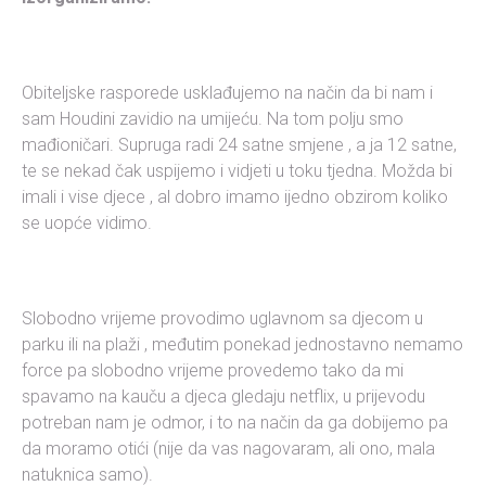
Obiteljske rasporede usklađujemo na način da bi nam i
sam Houdini zavidio na umijeću. Na tom polju smo
mađioničari. Supruga radi 24 satne smjene , a ja 12 satne,
te se nekad čak uspijemo i vidjeti u toku tjedna. Možda bi
imali i vise djece , al dobro imamo ijedno obzirom koliko
se uopće vidimo.
Slobodno vrijeme provodimo uglavnom sa djecom u
parku ili na plaži , međutim ponekad jednostavno nemamo
force pa slobodno vrijeme provedemo tako da mi
spavamo na kauču a djeca gledaju netflix, u prijevodu
potreban nam je odmor, i to na način da ga dobijemo pa
da moramo otići (nije da vas nagovaram, ali ono, mala
natuknica samo).