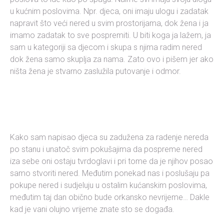
u kućnim poslovima. Npr. djeca, oni imaju ulogu i zadatak
napravit što veći nered u svim prostorijama, dok žena i ja
imamo zadatak to sve pospremiti. U biti koga ja lažem, ja
sam u kategoriji sa djecom i skupa s njima radim nered
dok žena samo skuplja za nama. Zato ovo i pišem jer ako
ništa žena je stvarno zaslužila putovanje i odmor.
Kako sam napisao djeca su zadužena za radenje nereda
po stanu i unatoč svim pokušajima da pospreme nered
iza sebe oni ostaju tvrdoglavi i pri tome da je njihov posao
samo stvoriti nered. Međutim ponekad nas i poslušaju pa
pokupe nered i sudjeluju u ostalim kućanskim poslovima,
međutim taj dan obično bude orkansko nevrijeme… Dakle
kad je vani olujno vrijeme znate sto se događa.