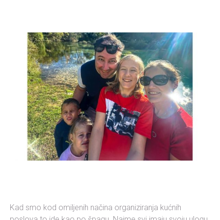
Kad smo kod omiljenih načina organiziranja kućnih
poslova to ide kao po špagu. Naime svi imaju svoju ulogu