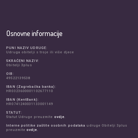
Osnovne informacije
PUNI NAZIV UDRUGE:
Udruga obitelji s troje ili više djece
SKRAĆENI NAZIV:
Obitelji 3plus
OIB:
49522139538
IBAN (Zagrebačka banka):
HR0323600001102677110
IBAN (KentBank):
HR0741240031133001149
STATUT:
Statut Udruge preuzmite
ovdje.
Interne politike zaštite osobnih podataka
udruge Obitelji 3plus
preuzmite
ovdje.