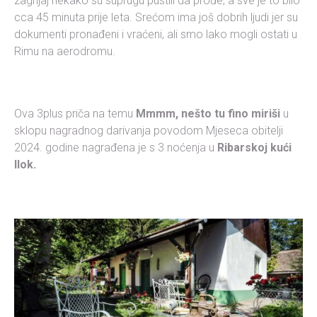
zagrljaj nekako su suprugu pustili da prođe, a sve je to bilo
cca 45 minuta prije leta. Srećom ima još dobrih ljudi jer su
dokumenti pronađeni i vraćeni, ali smo lako mogli ostati u
Rimu na aerodromu.
Ova 3plus priča na temu
Mmmm, nešto tu fino miriši
u
sklopu nagradnog darivanja povodom Mjeseca obitelji
2024. godine nagrađena je s 3 noćenja u
Ribarskoj kući
Ilok.