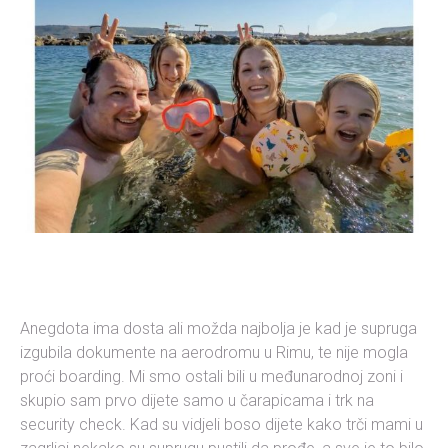
Anegdota ima dosta ali možda najbolja je kad je supruga
izgubila dokumente na aerodromu u Rimu, te nije mogla
proći boarding. Mi smo ostali bili u međunarodnoj zoni i
skupio sam prvo dijete samo u čarapicama i trk na
security check. Kad su vidjeli boso dijete kako trči mami u