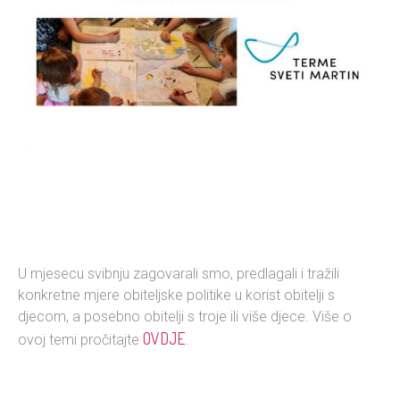
U mjesecu svibnju zagovarali smo, predlagali i tražili
konkretne mjere obiteljske politike u korist obitelji s
djecom, a posebno obitelji s troje ili više djece. Više o
OVDJE
ovoj temi pročitajte
.