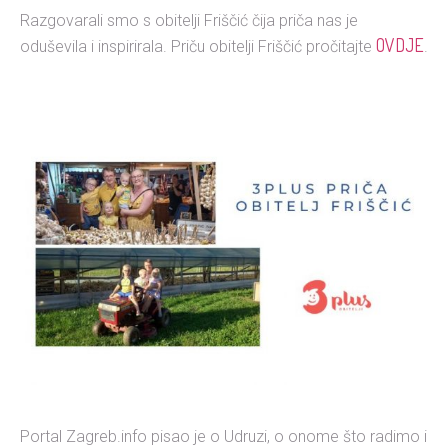
Razgovarali smo s obitelji Friščić čija priča nas je
OVDJE
oduševila i inspirirala. Priču obitelji Friščić pročitajte
.
Portal Zagreb.info pisao je o Udruzi, o onome što radimo i