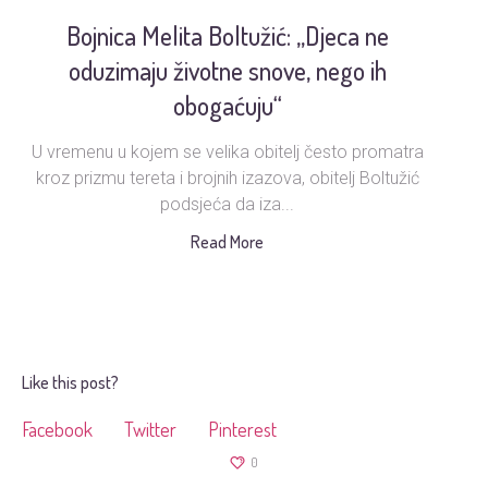
Bojnica Melita Boltužić: „Djeca ne
U
oduzimaju životne snove, nego ih
obogaćuju“
U vremenu u kojem se velika obitelj često promatra
Ud
kroz prizmu tereta i brojnih izazova, obitelj Boltužić
podsjeća da iza...
s
Read More
Like this post?
Facebook
Twitter
Pinterest
0