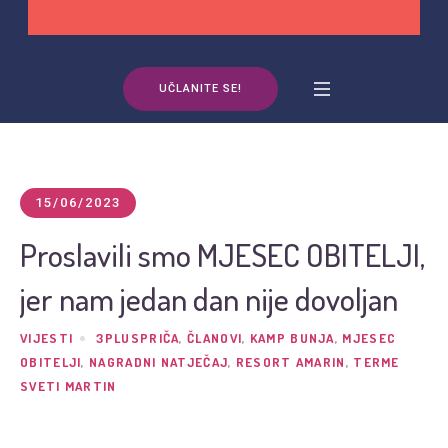
UČLANITE SE!
15/06/2023
Proslavili smo MJESEC OBITELJI,
jer nam jedan dan nije dovoljan
VIJESTI
3PLUSPRIČA
,
ČLANOVI
,
KAMP BUNJA
,
MJESEC
OBITELJI
,
NAGRADNI NATJEČAJ
,
RESORT AMARIN
,
TERME
SVETI MARTIN