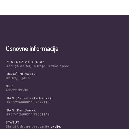
Osnovne informacije
PUNI NAZIV UDRUGE:
Udruga obitelji s troje ili više djece
SKRAĆENI NAZIV:
Obitelji 3plus
OIB:
49522139538
IBAN (Zagrebačka banka):
HR0323600001102677110
IBAN (KentBank):
HR0741240031133001149
STATUT:
Statut Udruge preuzmite
ovdje.