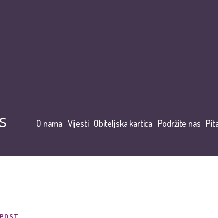
s
O nama
Vijesti
Obiteljska kartica
Podržite nas
Pit
POST