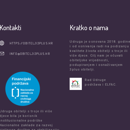
Kontakti
Kratko o nama
Udruga je osnovana 2018. godin
HTTPS://OBITELJI3PLUS.HR
i od osnivanja radi na podizanju
kvalitete života obitelji s troje ili
INFO@OBITELJI3PLUS.HR
više djece. Cilj nam je očuvati
obiteljske vrijednosti,
podupiranjem i osnaživanjem
3plus obitelji.
Rad Udruge
podržava i ELFAC.
Udruga obitelji s troje ili više
djece bila je korisnik
institucionalne podrške
Nacionalne zaklade za razvoj
civilnoga društva za stabilizaciju