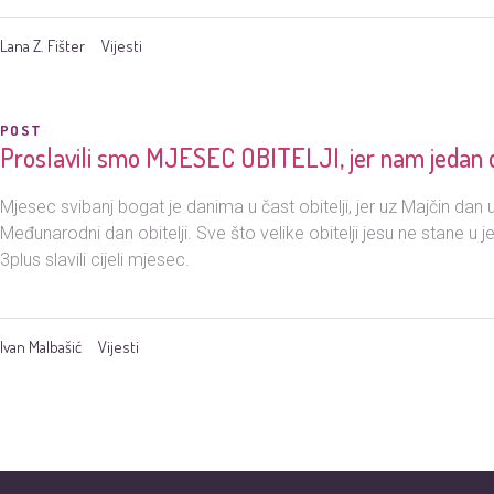
Lana Z. Fišter
Vijesti
POST
Proslavili smo MJESEC OBITELJI, jer nam jedan d
Mjesec svibanj bogat je danima u čast obitelji, jer uz Majčin dan
Međunarodni dan obitelji. Sve što velike obitelji jesu ne stane u j
3plus slavili cijeli mjesec.
Ivan Malbašić
Vijesti