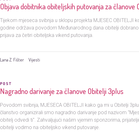
Objava dobitnika obiteljskih putovanja za članove O
Tijekom mjeseca svibnja u sklopu projekta MJESEC OBITELJI koji
godine održava povodom Međunarodnog dana obitelji dobrano sm
prijava za četiri obiteljska vikend putovanja.
Lana Z. Fišter
Vijesti
POST
Nagradno darivanje za članove Obitelji 3plus
Povodom svibnja, MJESECA OBITELJI kako ga mi u Obitelji 3plus
članstvo organizirali smo nagradno darivanje pod nazivom "Mjes
obitelj odvedi ti". Zahvaljujući našim vjernim sponzorima, prijatelj
obitelji vodimo na obiteljsko vikend putovanje.