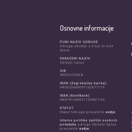
Osnovne informacije
PUNI NAZIV UDRUGE:
Udruga obitelji s troje ili više
djece
SKRAĆENI NAZIV:
Obitelji 3plus
OIB:
49522139538
IBAN (Zagrebačka banka):
HR0323600001102677110
IBAN (KentBank):
HR0741240031133001149
STATUT:
Statut Udruge preuzmite
ovdje.
Interne politike zaštite osobnih
podataka
udruge Obitelji 3plus
preuzmite
ovdje.