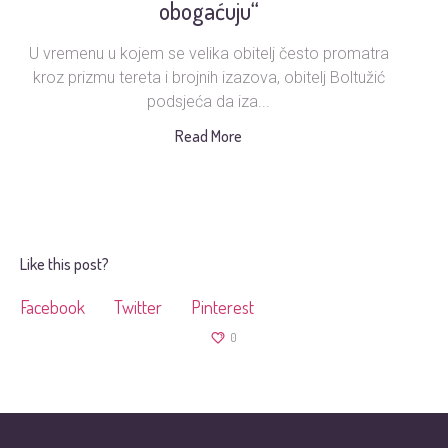
obogaćuju“
U vremenu u kojem se velika obitelj često promatra
Ud
kroz prizmu tereta i brojnih izazova, obitelj Boltužić
podsjeća da iza...
s
Read More
Like this post?
Facebook
Twitter
Pinterest
0