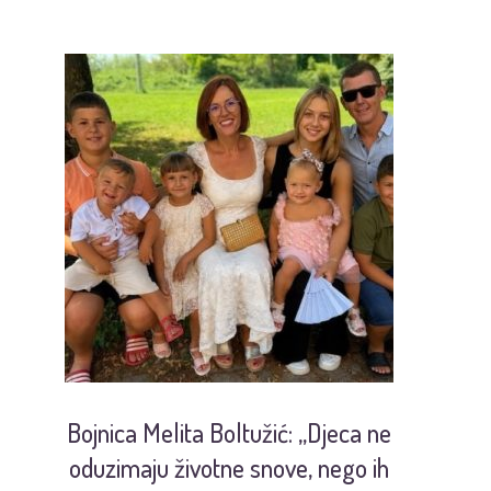
Bojnica Melita Boltužić: „Djeca ne
U
oduzimaju životne snove, nego ih