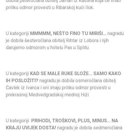
dobila peteročlana obitelj Jaman iz Kaštela koja će imati
priliku odmor provesti u Ribarskoj kući Ilok.
U kategoriji
MMMMM, NEŠTO FINO TU MIRIŠI…
nagradu
je dobila šesteročlana obitelj Rihtar iz Lobora i njih
darujemo odmorom u hotelu Pax u Splitu.
U kategoriji
KAD SE MALE RUKE SLOŽE… SAMO KAKO
IH POSLOŽITI?
nagradu je dobila osmeročlana obitelj
Čavlek iz Ivanca i oni imaju priliku odmor provesti u
prekrasnoj Medvedgradskoj mednoj Hiži.
U kategoriji
PRIHODI, TROŠKOVI, PLUS, MINUS… NA
KRAJU UVIJEK DOSTA!
nagradu je dobila sedmeročlana