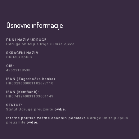
Osnovne informacije
PUNI NAZIV UDRUGE:
Udruga obitelji s troje ili više djece
SKRAĆENI NAZIV:
Obitelji 3plus
OIB:
49522139538
IBAN (Zagrebačka banka):
HR0323600001102677110
IBAN (KentBank):
HR0741240031133001149
STATUT:
Statut Udruge preuzmite
ovdje.
Interne politike zaštite osobnih podataka
udruge Obitelji 3plus
preuzmite
ovdje.