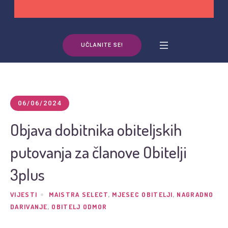
UČLANITE SE!
06/06/2024
Objava dobitnika obiteljskih
putovanja za članove Obitelji
3plus
VIJESTI
MAISTRA SELECT
,
MJESEC OBITELJI
,
NAGRADNO
DARIVANJE
,
OBITELJ ODMOR