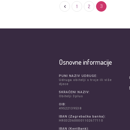
1
2
3
Osnovne informacije
PUNI NAZIV UDRUGE:
Udruga obitelji s troje ili više
djece
SKRAĆENI NAZIV:
Obitelji 3plus
OIB:
49522139538
IBAN (Zagrebačka banka):
HR0323600001102677110
IBAN (KentBank):