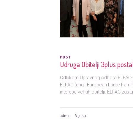
POST
Udruga Obitelji 3plus post
Odlukom Upravnog odbora ELFAC-a, u
ELFAC (engl. European Large Familie
interese velikih obitelji. ELFAC zastu
admin
Vijesti