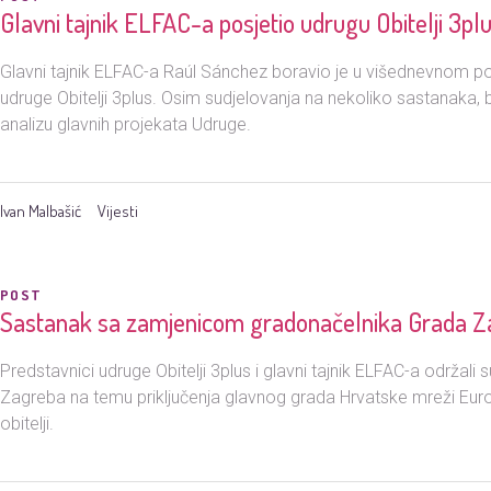
Glavni tajnik ELFAC-a posjetio udrugu Obitelji 3pl
Glavni tajnik ELFAC-a Raúl Sánchez boravio je u višednevnom pos
udruge Obitelji 3plus. Osim sudjelovanja na nekoliko sastanaka, bi
analizu glavnih projekata Udruge.
Ivan Malbašić
Vijesti
POST
Sastanak sa zamjenicom gradonačelnika Grada 
Predstavnici udruge Obitelji 3plus i glavni tajnik ELFAC-a održal
Zagreba na temu priključenja glavnog grada Hrvatske mreži Europ
obitelji.