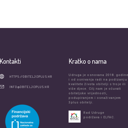
Kontakti
Kratko o nama
Udruga je osnovana 2018. godin
HTTPS://OBITELJI3PLUS.HR
i od osnivanja radi na podizanju
kvalitete života obitelji s troje ili
INFO@OBITELJI3PLUS.HR
više djece. Cilj nam je očuvati
obiteljske vrijednosti,
podupiranjem i osnaživanjem
3plus obitelji.
Rad Udruge
podržava i ELFAC.