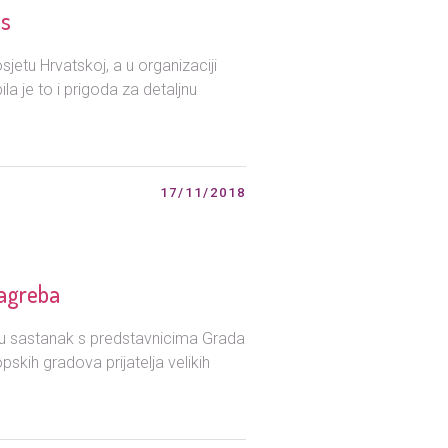
us
jetu Hrvatskoj, a u organizaciji
la je to i prigoda za detaljnu
17/11/2018
Zagreba
i su sastanak s predstavnicima Grada
skih gradova prijatelja velikih