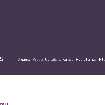
s
O nama
Vijesti
Obiteljska kartica
Podržite nas
Pit
POST