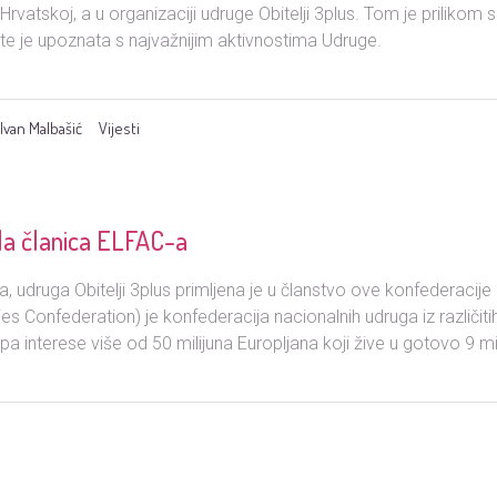
Hrvatskoj, a u organizaciji udruge Obitelji 3plus. Tom je priliko
te je upoznata s najvažnijim aktivnostima Udruge.
Ivan Malbašić
Vijesti
ala članica ELFAC-a
druga Obitelji 3plus primljena je u članstvo ove konfederacije
s Confederation) je konfederacija nacionalnih udruga iz različit
pa interese više od 50 milijuna Europljana koji žive u gotovo 9 miliju