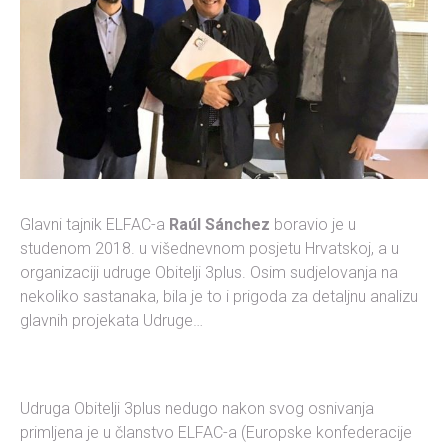
Glavni tajnik ELFAC-a
Raúl Sánchez
boravio je u
studenom 2018. u višednevnom posjetu Hrvatskoj, a u
organizaciji udruge Obitelji 3plus. Osim sudjelovanja na
nekoliko sastanaka, bila je to i prigoda za detaljnu analizu
glavnih projekata Udruge…
Udruga Obitelji 3plus nedugo nakon svog osnivanja
primljena je u članstvo ELFAC-a (Europske konfederacije