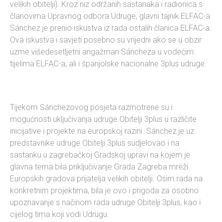
velikih obitelji). Kroz niz održanih sastanaka i radionica s
članovima Upravnog odbora Udruge, glavni tajnik ELFAC-a
Sánchez je prenio iskustva iz rada ostalih članica ELFAC-a.
Ova iskustva i savjeti posebno su vrijedni ako se u obzir
uzme višedesetljetni angažman Sáncheza u vodećim
tijelima ELFAC-a, ali i španjolske nacionalne 3plus udruge.
Tijekom Sánchezovog posjeta razmotrene su i
mogućnosti uključivanja udruge Obitelji 3plus u različite
inicijative i projekte na europskoj razini. Sánchez je uz
predstavnike udruge Obitelji 3plus sudjelovao i na
sastanku u zagrebačkoj Gradskoj upravi na kojem je
glavna tema bila priključivanje Grada Zagreba mreži
Europskih gradova prijatelja velikih obitelji. Osim rada na
konkretnim projektima, bila je ovo i prigoda za osobno
upoznavanje s načinom rada udruge Obitelji 3plus, kao i
cijelog tima koji vodi Udrugu.