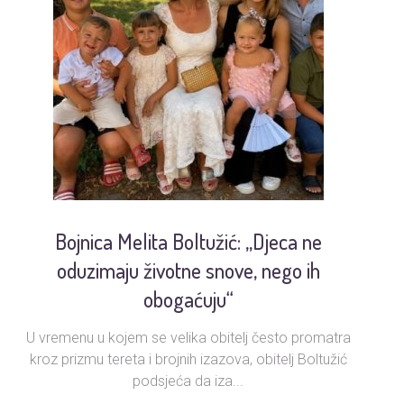
Bojnica Melita Boltužić: „Djeca ne
U
oduzimaju životne snove, nego ih
obogaćuju“
U vremenu u kojem se velika obitelj često promatra
Ud
kroz prizmu tereta i brojnih izazova, obitelj Boltužić
podsjeća da iza...
s