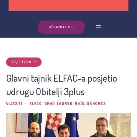
UČLANITE SE!
17/11/2018
Glavni tajnik ELFAC-a posjetio
udrugu Obitelji 3plus
VIJESTI
ELFAC
,
GRAD ZAGREB
,
RAÚL SÁNCHEZ