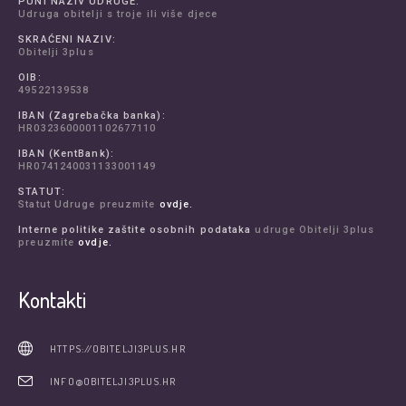
PUNI NAZIV UDRUGE:
Udruga obitelji s troje ili više djece
SKRAĆENI NAZIV:
Obitelji 3plus
OIB:
49522139538
IBAN (Zagrebačka banka):
HR0323600001102677110
IBAN (KentBank):
HR0741240031133001149
STATUT:
Statut Udruge preuzmite
ovdje.
Interne politike zaštite osobnih podataka
udruge Obitelji 3plus
preuzmite
ovdje.
Kontakti
HTTPS://OBITELJI3PLUS.HR
INFO@OBITELJI3PLUS.HR