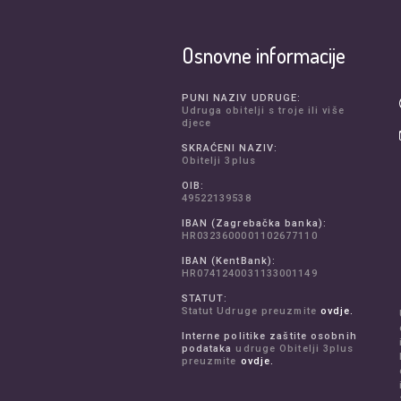
Osnovne informacije
PUNI NAZIV UDRUGE:
Udruga obitelji s troje ili više
djece
SKRAĆENI NAZIV:
Obitelji 3plus
OIB:
49522139538
IBAN (Zagrebačka banka):
HR0323600001102677110
IBAN (KentBank):
HR0741240031133001149
STATUT:
Statut Udruge preuzmite
ovdje.
Interne politike zaštite osobnih
podataka
udruge Obitelji 3plus
preuzmite
ovdje.