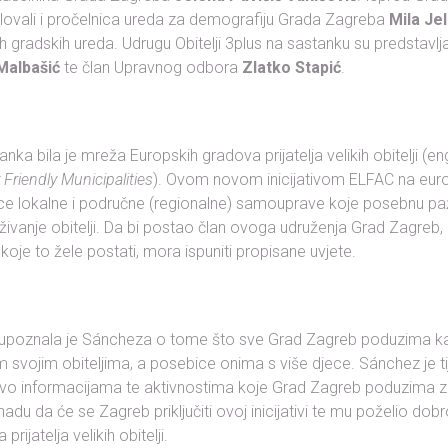
lovali i pročelnica ureda za demografiju Grada Zagreba
Mila Jel
h gradskih ureda. Udrugu Obitelji 3plus na sastanku su predstavlja
Malbašić
te član Upravnog odbora
Zlatko Stapić
.
ka bila je mreža Europskih gradova prijatelja velikih obitelji (en
Friendly Municipalities
). Ovom novom inicijativom ELFAC na europ
ice lokalne i područne (regionalne) samouprave koje posebnu paž
vanje obitelji. Da bi postao član ovoga udruženja Grad Zagreb, 
koje to žele postati, mora ispuniti propisane uvjete.
ć upoznala je Sáncheza o tome što sve Grad Zagreb poduzima k
m svojim obiteljima, a posebice onima s više djece. Sánchez je 
tvo informacijama te aktivnostima koje Grad Zagreb poduzima z
e nadu da će se Zagreb priključiti ovoj inicijativi te mu poželio dob
rijatelja velikih obitelji.