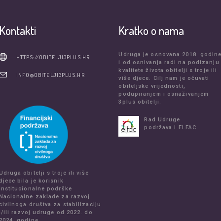
Kontakti
Kratko o nama
Udruga je osnovana 2018. godin
HTTPS://OBITELJI3PLUS.HR
i od osnivanja radi na podizanju
kvalitete života obitelji s troje ili
INFO@OBITELJI3PLUS.HR
više djece. Cilj nam je očuvati
obiteljske vrijednosti,
podupiranjem i osnaživanjem
3plus obitelji.
Rad Udruge
podržava i ELFAC.
Udruga obitelji s troje ili više
djece bila je korisnik
institucionalne podrške
Nacionalne zaklade za razvoj
civilnoga društva za stabilizaciju
i/ili razvoj udruge od 2022. do
2024. godine.