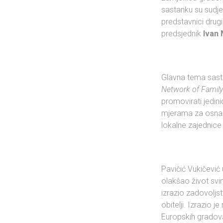
sastanku su sudje
predstavnici drugi
predsjednik
Ivan 
Glavna tema sastan
Network of Family 
promovirati jedin
mjerama za osnaži
lokalne zajednice 
Pavičić Vukičevi
olakšao život svi
izrazio zadovoljs
obitelji. Izrazio j
Europskih gradova p