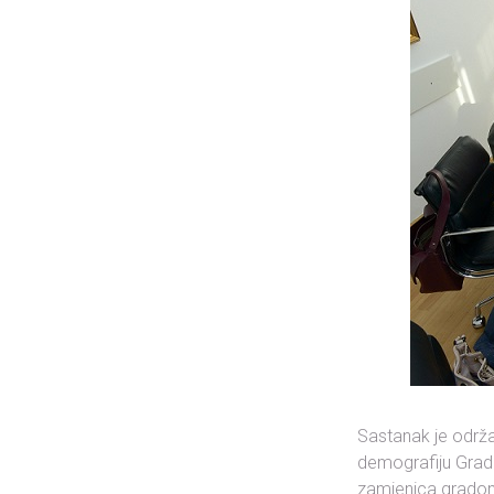
Sastanak je održa
demografiju Grada
zamjenica grado