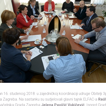
n 16. studenog 2018. u zajedničkoj koordinaciji udruge Obitelji 3
 Zagreba. Na sastanku su sudjelovali glavni tajnik ELFAC-a
Raú
načelnika Grada Zagreba
Jelena Pavičić Vukičević
. Ispred Gra