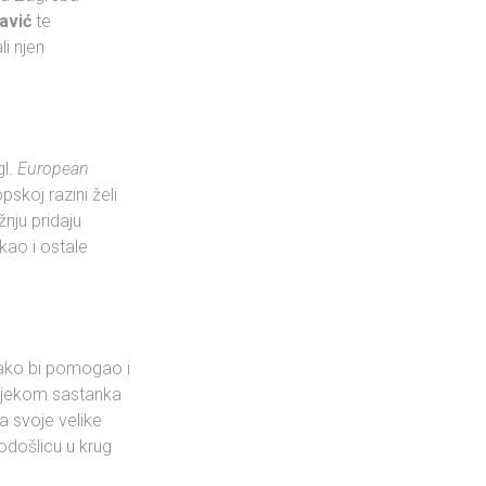
avić
te
li njen
gl.
European
skoj razini želi
nju pridaju
kao i ostale
ako bi pomogao i
tijekom sastanka
a svoje velike
rodošlicu u krug