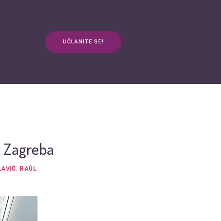
UČLANITE SE!
anja
Kontakt
3plus ŽIVOT
mApp
a Zagreba
LAVIĆ
,
RAÚL