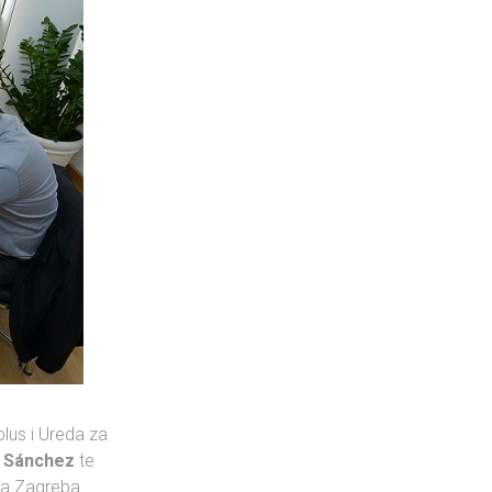
plus i Ureda za
l Sánchez
te
da Zagreba