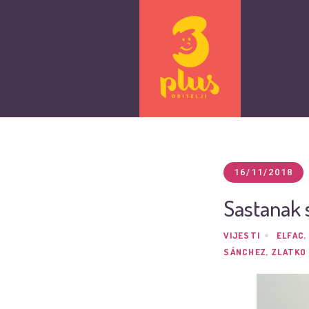
16/11/2018
Sastanak 
VIJESTI
ELFAC
SÁNCHEZ
,
ZLATKO