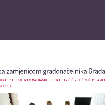
O nama
Vijesti
Obiteljska kartica
Podržite nas
Pit
sa zamjenicom gradonačelnika Grad
,
GRAD ZAGREB
,
IVAN MALBAŠIĆ
,
JELENA PAVIČIĆ VUKIČEVIĆ
,
MILA JE
 STAPIĆ