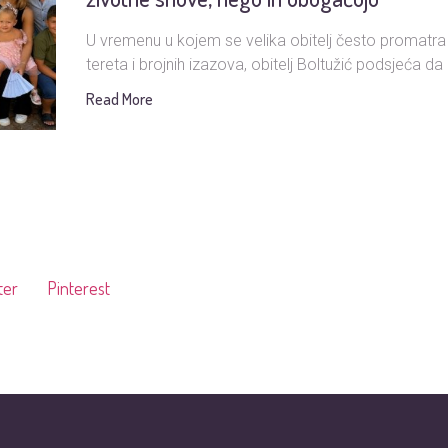
U vremenu u kojem se velika obitelj često promatra
tereta i brojnih izazova, obitelj Boltužić podsjeća da i
Read More
ter
Pinterest