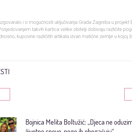
zgovaralo i o mogućnosti uključivanja Grada Zagreba u projekt 
. Posjedovanjem takvih kartica velike obitelji dobivaju različite po
 odnosno, kupovine različitih artikala izvan matične zemlje u kojoj ž
STI
Bojnica Melita Boltužić: „Djeca ne oduzi
životne snove, nego ih obogaćuju“