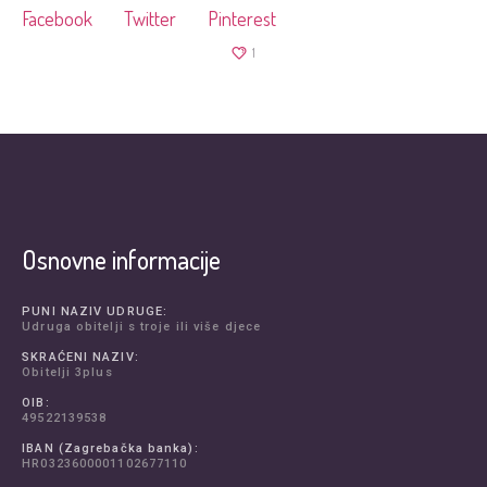
Facebook
Twitter
Pinterest
1
Osnovne informacije
PUNI NAZIV UDRUGE:
Udruga obitelji s troje ili više djece
SKRAĆENI NAZIV:
Obitelji 3plus
OIB:
49522139538
IBAN (Zagrebačka banka):
HR0323600001102677110