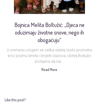
Bojnica Melita Boltužić: „Djeca ne
U
oduzimaju životne snove, nego ih
obogaćuju“
U vremenu u kojem se velika obitelj često promatra
Ud
kroz prizmu tereta i brojnih izazova, obitelj Boltužić
podsjeća da iza...
s
Read More
Like this post?