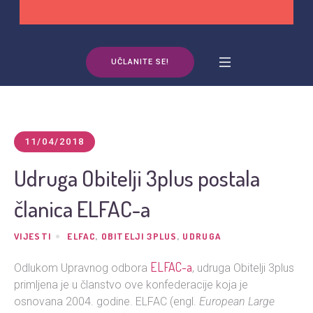
UČLANITE SE!
11/04/2018
Udruga Obitelji 3plus postala
članica ELFAC-a
VIJESTI
ELFAC
,
OBITELJI 3PLUS
,
UDRUGA
ELFAC-a
Odlukom Upravnog odbora
, udruga Obitelji 3plus
primljena je u članstvo ove konfederacije koja je
osnovana 2004. godine. ELFAC (engl.
European Large