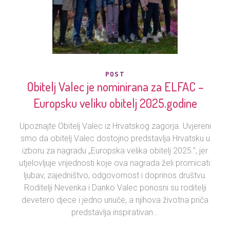
POST
Obitelj Valec je nominirana za ELFAC –
Europsku veliku obitelj 2025.godine
Upoznajte Obitelj Valec iz Hrvatskog zagorja. Uvjereni
smo da obitelj Valec dostojno predstavlja Hrvatsku u
izboru za nagradu „Europska velika obitelj 2025.”, jer
utjelovljuje vrijednosti koje ova nagrada želi promicati:
ljubav, zajedništvo, odgovornost i doprinos društvu.
Roditelji Nevenka i Danko Valec ponosni su roditelji
devetero djece i jedno unuče, a njihova životna priča
predstavlja inspirativan...