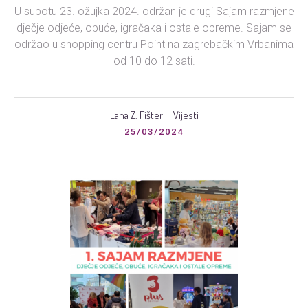
U subotu 23. ožujka 2024. održan je drugi Sajam razmjene
dječje odjeće, obuće, igračaka i ostale opreme. Sajam se
održao u shopping centru Point na zagrebačkim Vrbanima
od 10 do 12 sati.
Lana Z. Fišter
Vijesti
25/03/2024