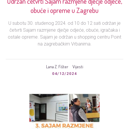
Održan četvrti Sajam razmjene dječje odjeće,
obuće i opreme u Zagrebu
U subotu 30. studenog 2024. od 10 do 12 sati održan je
četvrti Sajam razmjene dječje odjeće, obuće, igračaka i
ostale opreme. Sajam je održan u shopping centru Point
na zagrebačkim Vrbanima.
Lana Z. Fišter
Vijesti
04/12/2024