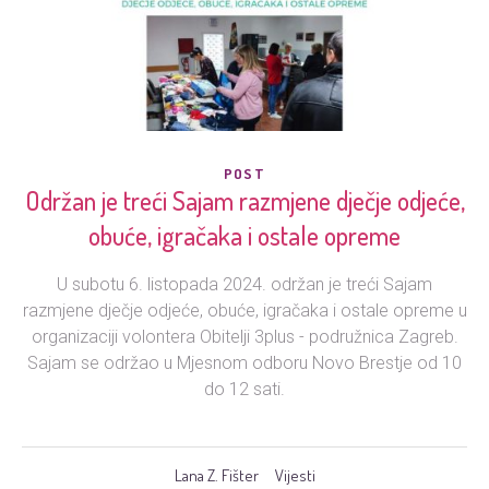
POST
Održan je treći Sajam razmjene dječje odjeće,
obuće, igračaka i ostale opreme
U subotu 6. listopada 2024. održan je treći Sajam
razmjene dječje odjeće, obuće, igračaka i ostale opreme u
organizaciji volontera Obitelji 3plus - podružnica Zagreb.
Sajam se održao u Mjesnom odboru Novo Brestje od 10
do 12 sati.
Lana Z. Fišter
Vijesti