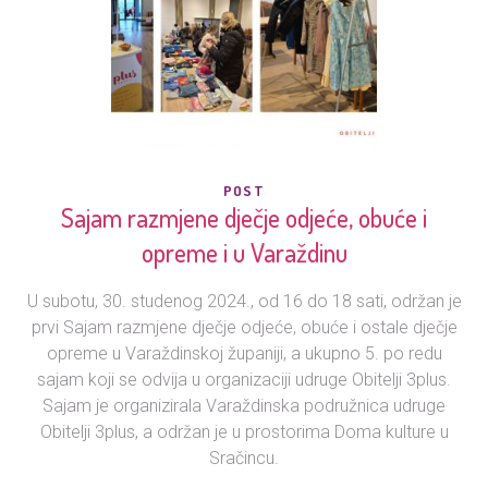
POST
Sajam razmjene dječje odjeće, obuće i
opreme i u Varaždinu
U subotu, 30. studenog 2024., od 16 do 18 sati, održan je
prvi Sajam razmjene dječje odjeće, obuće i ostale dječje
opreme u Varaždinskoj županiji, a ukupno 5. po redu
sajam koji se odvija u organizaciji udruge Obitelji 3plus.
Sajam je organizirala Varaždinska podružnica udruge
Obitelji 3plus, a održan je u prostorima Doma kulture u
Sračincu.