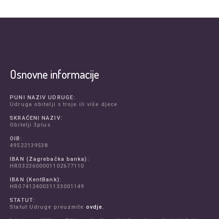
Osnovne informacije
PUNI NAZIV UDRUGE:
Udruga obitelji s troje ili više djece
SKRAĆENI NAZIV:
Obitelji 3plus
OIB:
49522139538
IBAN (Zagrebačka banka):
HR0323600001102677110
IBAN (KentBank):
HR0741240031133001149
STATUT:
Statut Udruge preuzmite
ovdje.