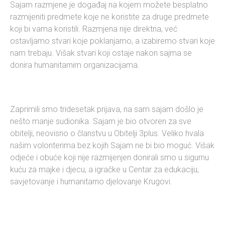
Sajam razmjene je događaj na kojem možete besplatno
razmijeniti predmete koje ne koristite za druge predmete
koji bi vama koristili. Razmjena nije direktna, već
ostavljamo stvari koje poklanjamo, a izabiremo stvari koje
nam trebaju. Višak stvari koji ostaje nakon sajma se
donira humanitarnim organizacijama.
Zaprimili smo tridesetak prijava, na sam sajam došlo je
nešto manje sudionika. Sajam je bio otvoren za sve
obitelji, neovisno o članstvu u Obitelji 3plus. Veliko hvala
našim volonterima bez kojih Sajam ne bi bio moguć. Višak
odjeće i obuće koji nije razmijenjen donirali smo u sigurnu
kuću za majke i djecu, a igračke u Centar za edukaciju,
savjetovanje i humanitarno djelovanje Krugovi.