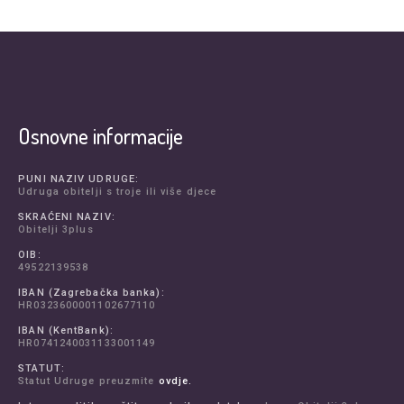
Osnovne informacije
PUNI NAZIV UDRUGE:
Udruga obitelji s troje ili više djece
SKRAĆENI NAZIV:
Obitelji 3plus
OIB:
49522139538
IBAN (Zagrebačka banka):
HR0323600001102677110
IBAN (KentBank):
HR0741240031133001149
STATUT:
Statut Udruge preuzmite
ovdje.