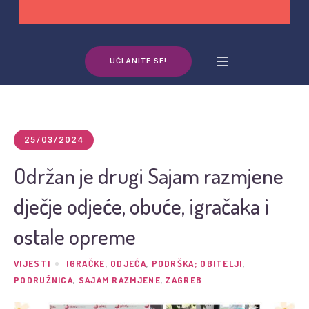
UČLANITE SE!
25/03/2024
Održan je drugi Sajam razmjene
dječje odjeće, obuće, igračaka i
ostale opreme
VIJESTI
IGRAČKE
,
ODJEĆA
,
PODRŠKA; OBITELJI
,
PODRUŽNICA
,
SAJAM RAZMJENE
,
ZAGREB