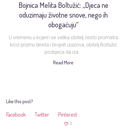
Bojnica Melita Boltužić: „Djeca ne
U
oduzimaju životne snove, nego ih
obogaćuju“
U vremenu u kojem se velika obitelj često promatra
Ud
kroz prizmu tereta i brojnih izazova, obitelj Boltužić
podsjeća da iza...
s
Read More
Like this post?
Facebook
Twitter
Pinterest
0