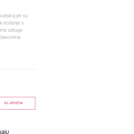
vatskoj jer su
je nošenje s
 ime udruge
 članovima
SLJEDEĆA
maju
Udruga Obite