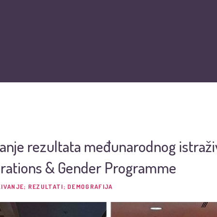
O nama
Vijesti
Obiteljska kartica
Podržite nas
Pit
janje rezultata međunarodnog istraži
rations & Gender Programme
IVANJE; REZULTATI; DEMOGRAFIJA