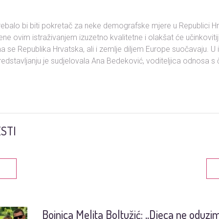
trebalo bi biti pokretač za neke demografske mjere u Republici Hr
ne ovim istraživanjem izuzetno kvalitetne i olakšat će učinkoviti
a se Republika Hrvatska, ali i zemlje diljem Europe suočavaju. U
 predstavljanju je sudjelovala Ana Bedeković, voditeljica odnosa s
STI
Bojnica Melita Boltužić: „Djeca ne oduzi