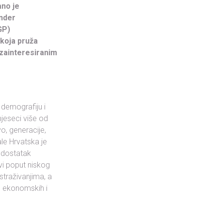
ano je
nder
GP)
 koja pruža
 zainteresiranim
a demografiju i
jeseci više od
o, generacije,
le Hrvatska je
nedostatak
vi poput niskog
straživanjima, a
h, ekonomskih i