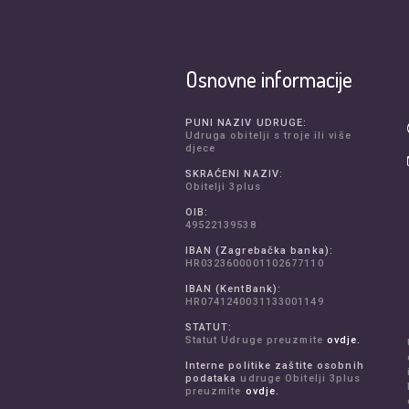
Osnovne informacije
PUNI NAZIV UDRUGE:
Udruga obitelji s troje ili više
djece
SKRAĆENI NAZIV:
Obitelji 3plus
OIB:
49522139538
IBAN (Zagrebačka banka):
HR0323600001102677110
IBAN (KentBank):
HR0741240031133001149
STATUT:
Statut Udruge preuzmite
ovdje.
Interne politike zaštite osobnih
podataka
udruge Obitelji 3plus
preuzmite
ovdje.