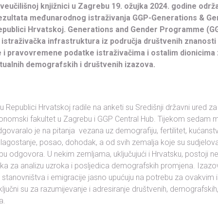
sveučilišnoj knjižnici u Zagrebu 19. ožujka 2024. godine održ
rezultata međunarodnog istraživanja GGP-Generations & Ge
publici Hrvatskoj. Generations and Gender Programme (G
straživačka infrastruktura iz područja društvenih znanosti
e i pravovremene podatke istraživačima i ostalim dionicima
tualnih demografskih i društvenih izazova.
u u Republici Hrvatskoj radile na anketi su Središnji državni ured z
onomski fakultet u Zagrebu i GGP Central Hub. Tijekom sedam m
govaralo je na pitanja vezana uz demografiju, fertilitet, kućanstv
 blagostanje, posao, dohodak, a od svih zemalja koje su sudjelova
pu odgovora. U nekim zemljama, uključujući i Hrvatsku, postoji 
aka za analizu uzroka i posljedica demografskih promjena. Izazo
nja stanovništva i emigracije jasno upućuju na potrebu za ovakvim i
ključni su za razumijevanje i adresiranje društvenih, demografski
a.