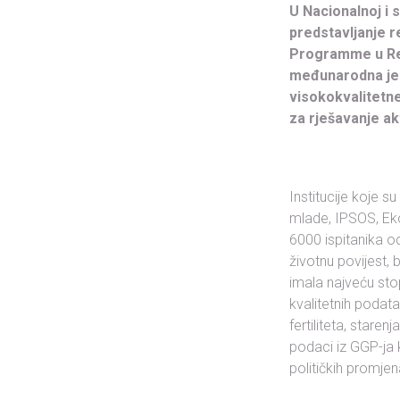
U Nacionalnoj i 
predstavljanje 
Programme u Re
međunarodna je i
visokokvalitetn
za rješavanje ak
Institucije koje s
mlade, IPSOS, Ek
6000 ispitanika od
životnu povijest,
imala najveću sto
kvalitetnih podat
fertiliteta, stare
podaci iz GGP-ja 
političkih promjen