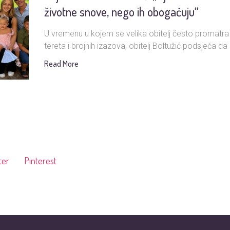
životne snove, nego ih obogaćuju“
U vremenu u kojem se velika obitelj često promatra
tereta i brojnih izazova, obitelj Boltužić podsjeća da i
Read More
ter
Pinterest