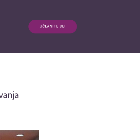
UČLANITE SE!
anja
Kontakt
3plus ŽIVOT
mApp
vanja