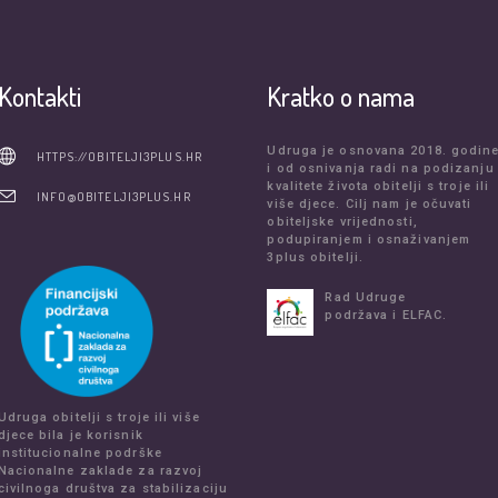
Kontakti
Kratko o nama
Udruga je osnovana 2018. godin
HTTPS://OBITELJI3PLUS.HR
i od osnivanja radi na podizanju
kvalitete života obitelji s troje ili
INFO@OBITELJI3PLUS.HR
više djece. Cilj nam je očuvati
obiteljske vrijednosti,
podupiranjem i osnaživanjem
3plus obitelji.
Rad Udruge
podržava i ELFAC.
Udruga obitelji s troje ili više
djece bila je korisnik
institucionalne podrške
Nacionalne zaklade za razvoj
civilnoga društva za stabilizaciju