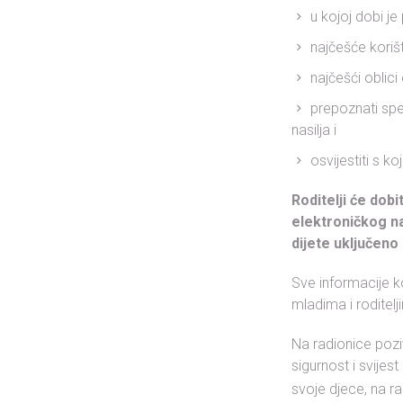
u kojoj dobi je
najčešće koriš
najčešći oblic
prepoznati spe
nasilja i
osvijestiti s k
Roditelji će dobi
elektroničkog na
dijete uključeno 
Sve informacije ko
mladima i roditel
Na radionice pozi
sigurnost i svijes
svoje djece, na ra