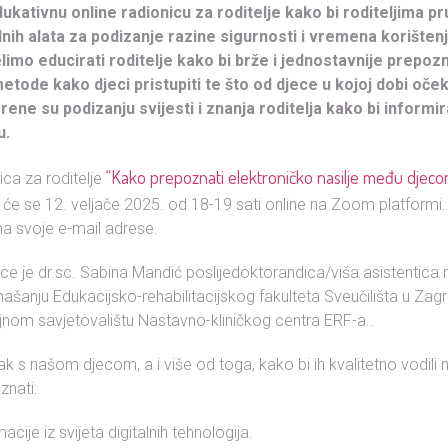
kativnu online radionicu za roditelje kako bi roditeljima pru
alnih alata za podizanje razine sigurnosti i vremena korišten
limo educirati roditelje kako bi brže i jednostavnije prepoz
 metode kako djeci pristupiti te što od djece u kojoj dobi oček
rene su podizanju svijesti i znanja roditelja kako bi inform
u.
“Kako prepoznati elektroničko nasilje među djeco
ca za roditelje
 će se 12. veljače 2025. od 18-19 sati online na Zoom platformi. S
na svoje e-mail adrese.
nice je dr.sc. Sabina Mandić poslijedoktorandica/viša asistentica
šanju Edukacijsko-rehabilitacijskog fakulteta Sveučilišta u Zagr
nom savjetovalištu Nastavno-kliničkog centra ERF-a..
rak s našom djecom, a i više od toga, kako bi ih kvalitetno vodili
znati:
acije iz svijeta digitalnih tehnologija.