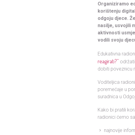
Organiziramo edu
korištenju digit
odgoju djece. Že
nasilje, usvojili
aktivnosti usmje
vodili svoju djec
Edukativna radioni
reagirati?”
održati
dobiti poveznicu 
Voditeljica radio
poremećaje u pona
suradnica u Odgoj
Kako bi pratili ko
radionici ćemo sa
najnovije inform