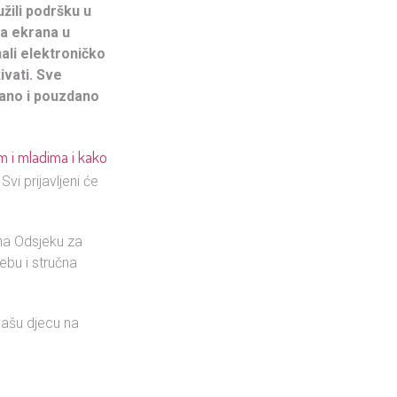
žili podršku u
ja ekrana u
nali elektroničko
ivati. Sve
irano i pouzdano
m i mladima i kako
vi prijavljeni će
 na Odsjeku za
ebu i stručna
 našu djecu na