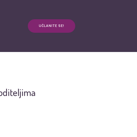
UČLANITE SE!
anja
Kontakt
3plus ŽIVOT
mApp
oditeljima