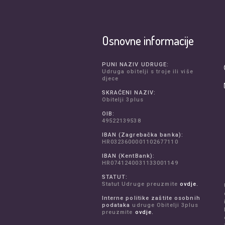
Osnovne informacije
PUNI NAZIV UDRUGE:
Udruga obitelji s troje ili više
djece
SKRAĆENI NAZIV:
Obitelji 3plus
OIB:
49522139538
IBAN (Zagrebačka banka):
HR0323600001102677110
IBAN (KentBank):
HR0741240031133001149
STATUT:
Statut Udruge preuzmite
ovdje.
Interne politike zaštite osobnih
podataka
udruge Obitelji 3plus
preuzmite
ovdje.