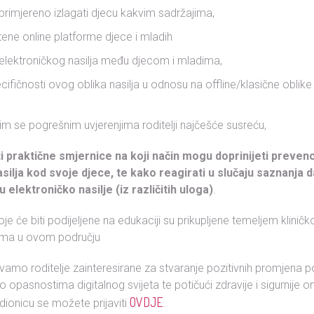
 primjereno izlagati djecu kakvim sadržajima,
tene online platforme djece i mladih
i elektroničkog nasilja među djecom i mladima,
cifičnosti ovog oblika nasilja u odnosu na offline/klasične oblik
ojim se pogrešnim uvjerenjima roditelji najčešće susreću,
ti praktične smjernice na koji način mogu doprinijeti prevenci
silja kod svoje djece, te kako reagirati u slučaju saznanja d
u elektroničko nasilje (iz različitih uloga)
.
je će biti podijeljene na edukaciji su prikupljene temeljem klinič
jima u ovom području
vamo roditelje zainteresirane za stvaranje pozitivnih promjena 
t o opasnostima digitalnog svijeta te potičući zdravije i sigurnije 
OVDJE
dionicu se možete prijaviti
.