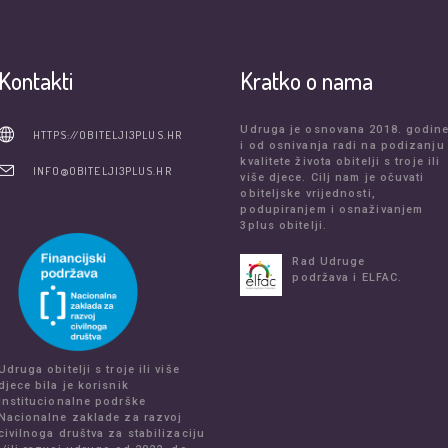
Kontakti
Kratko o nama
Udruga je osnovana 2018. godin
HTTPS://OBITELJI3PLUS.HR
i od osnivanja radi na podizanju
kvalitete života obitelji s troje ili
INFO@OBITELJI3PLUS.HR
više djece. Cilj nam je očuvati
obiteljske vrijednosti,
podupiranjem i osnaživanjem
3plus obitelji.
Rad Udruge
podržava i ELFAC.
Udruga obitelji s troje ili više
djece bila je korisnik
institucionalne podrške
Nacionalne zaklade za razvoj
civilnoga društva za stabilizaciju