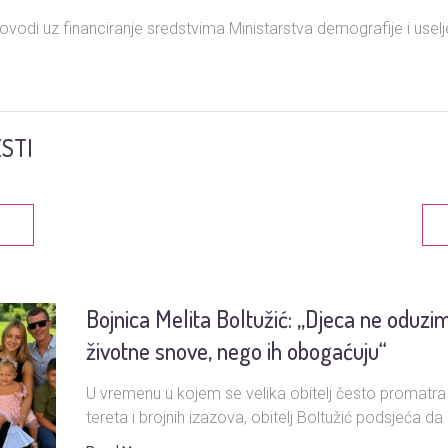
rovodi uz financiranje sredstvima
Ministarstva demografije i uselj
STI
Bojnica Melita Boltužić: „Djeca ne oduzi
životne snove, nego ih obogaćuju“
U vremenu u kojem se velika obitelj često promatra
tereta i brojnih izazova, obitelj Boltužić podsjeća da i