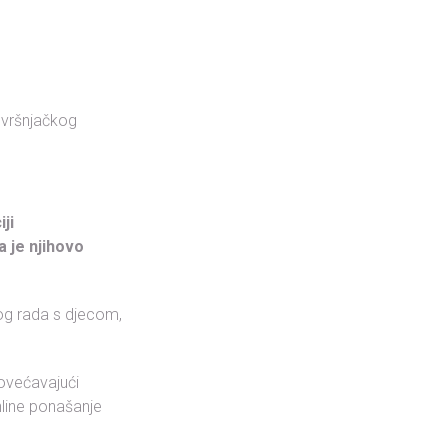
e vršnjačkog
ji
a je njihovo
kog rada s djecom,
povećavajući
online ponašanje