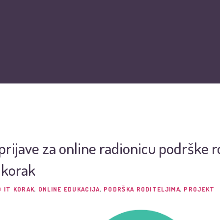
O nama
Vijesti
Obiteljska kartica
Podržite nas
Pit
rijave za online radionicu podrške r
 korak
 IT KORAK
,
ONLINE EDUKACIJA
,
PODRŠKA RODITELJIMA
,
PROJEKT