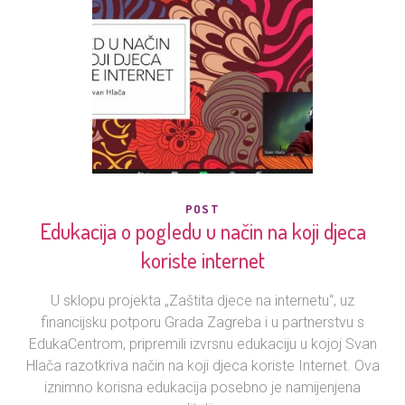
POST
Edukacija o pogledu u način na koji djeca
koriste internet
U sklopu projekta „Zaštita djece na internetu“, uz
financijsku potporu Grada Zagreba i u partnerstvu s
EdukaCentrom, pripremili izvrsnu edukaciju u kojoj Svan
Hlača razotkriva način na koji djeca koriste Internet. Ova
iznimno korisna edukacija posebno je namijenjena