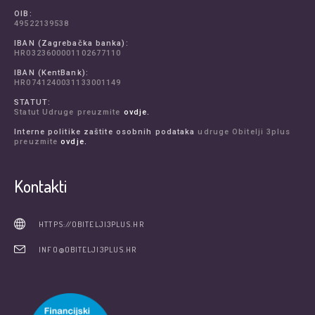
OIB:
49522139538
IBAN (Zagrebačka banka):
HR0323600001102677110
IBAN (KentBank):
HR0741240031133001149
STATUT:
Statut Udruge preuzmite
ovdje.
Interne politike zaštite osobnih podataka
udruge Obitelji 3plus
preuzmite
ovdje.
Kontakti
HTTPS://OBITELJI3PLUS.HR
INFO@OBITELJI3PLUS.HR