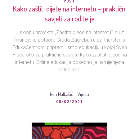
POST
Kako zaštiti dijete na internetu – praktični
savjeti za roditelje
U sklopu projekta „Zaštita djece na internetu“, a uz
financijsku potporu Grada Zagreba i u partnerstvu s
EdukaCentrom, pripremili smo edukaciju u kojoj Svan
Hlača otkriva praktične savjete kako zaštititi djecu na
internetu. Online edukacija posebno je namijenjena
roditeljima.
Ivan Malbašić
Vijesti
05/02/2021