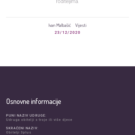
roditeljima.
Ivan Malbašić
Vijesti
23/12/2020
Osnovne informacije
PUNI NAZIV UDRUGE:
Udruga obitelji s troje ili više djece
SKRAĆENI NAZIV:
Obitelji 3plus