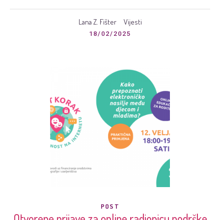
Lana Z. Fišter
Vijesti
18/02/2025
POST
Otvorene prijave za online radionicu podrške