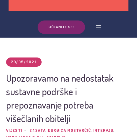
UČLANITE SE!
20/05/2021
Upozoravamo na nedostatak
sustavne podrške i
prepoznavanje potreba
višečlanih obitelji
VIJESTI
24SATA
,
ĐURĐICA MOSTARČIĆ
,
INTERVJU
,