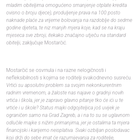
mladim obiteljima omogućeno smanjenje otplate kredita
ovisno o broju djece), produljenje prava na 100 posto
naknade plaće za vrijeme bolovanja na razdoblje do sedme
godine djeteta, te niz manjih mjera koje, kad se na kraju
mjeseca sve zbroji, itekako značajno utječu na standard
obitelji
, zaključuje Mostarčić.
Mostarčić se osvrnula i na razne nelogičnosti i
nefleksibilnosti s kojima se roditelji svakodnevno susreću.
Vrtići su apsolutni problem sa svojim nekonkurentnim
radnim vremenom, a žaloste nas najave o gradnji novih
vrtića i škola, jer je zapravo glavno pitanje tko će ići u te
vrtiće i u škole? Status majki odgojiteljica još uvijek je
ograničen samo na Grad Zagreb, a i na to su se uglavnom
odlučile majke s nižim primanjima, jer je ostalima ta mjera
financijski i karijerno neisplativa. Svaki ozbiljan poslodavac
koji drži do sebe imat će razumijevanja za roditelje,