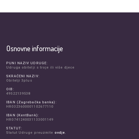
Osnovne informacije
PUNI NAZIV UDRUGE:
Udruga obitelji s troje ili više djece
SKRAĆENI NAZIV:
Obitelji 3plus
OIB:
49522139538
IBAN (Zagrebačka banka):
HR0323600001102677110
IBAN (KentBank):
HR0741240031133001149
STATUT:
Statut Udruge preuzmite
ovdje.