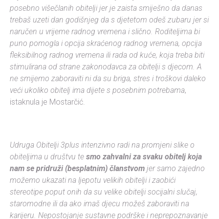
posebno višečlanih obitelji jer je zaista smiješno da danas
trebaš uzeti dan godišnjeg da s djetetom odeš zubaru jer si
naručen u vrijeme radnog vremena i slično. Roditeljima bi
puno pomogla i opcija skraćenog radnog vremena, opcija
fleksibilnog radnog vremena ili rada od kuće, koja treba biti
stimulirana od strane zakonodavca za obitelji s djecom. A
ne smijemo zaboraviti ni da su briga, stres i troškovi daleko
veći ukoliko obitelj ima dijete s posebnim potrebama
,
istaknula je Mostarčić.
Udruga Obitelji 3plus intenzivno radi na promjeni slike o
obiteljima u društvu te
smo zahvalni za svaku obitelj koja
nam se pridruži (besplatnim) članstvom
jer samo zajedno
možemo ukazati na ljepotu velikih obitelji i zaobići
stereotipe poput onih da su velike obitelji socijalni slučaj,
staromodne ili da ako imaš djecu možeš zaboraviti na
karijeru. Nepostojanje sustavne podrške i neprepoznavanje