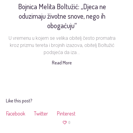
Bojnica Melita Boltužić: „Djeca ne
U
oduzimaju životne snove, nego ih
obogaćuju“
U vremenu u kojem se velika obitelj često promatra
Ud
kroz prizmu tereta i brojnih izazova, obitelj Boltužić
podsjeća da iza...
s
Read More
Like this post?
Facebook
Twitter
Pinterest
0