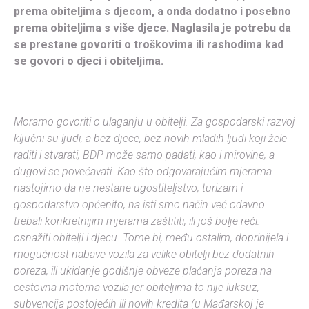
prema obiteljima s djecom, a onda dodatno i posebno
prema obiteljima s više djece. Naglasila je potrebu da
se prestane govoriti o troškovima ili rashodima kad
se govori o djeci i obiteljima.
Moramo govoriti o ulaganju u obitelji. Za gospodarski razvoj
ključni su ljudi, a bez djece, bez novih mladih ljudi koji žele
raditi i stvarati, BDP može samo padati, kao i mirovine, a
dugovi se povećavati. Kao što odgovarajućim mjerama
nastojimo da ne nestane ugostiteljstvo, turizam i
gospodarstvo općenito, na isti smo način već odavno
trebali konkretnijim mjerama zaštititi, ili još bolje reći:
osnažiti obitelji i djecu. Tome bi, među ostalim, doprinijela i
mogućnost nabave vozila za velike obitelji bez dodatnih
poreza, ili ukidanje godišnje obveze plaćanja poreza na
cestovna motorna vozila jer obiteljima to nije luksuz,
subvencija postojećih ili novih kredita (u Mađarskoj je