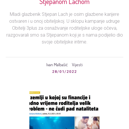
Stjepanom Lachom
Mladi glazbenik Stjepan Lach je osim glazbene karijere
ostvaren i u onoj obiteljskoj. U sklopu kampanje udruge
Obitelji 3plus za osnaživanje roditeljske uloge očeva,
razgovarali smo sa Stjepanom koji je s nama podijelio dio
svoje obiteljske intime.
Ivan Malbašić
Vijesti
28/01/2022