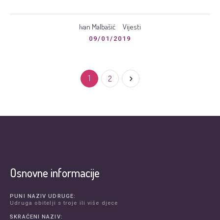
Ivan Malbašić
Vijesti
09/01/2019
1
2
Osnovne informacije
PUNI NAZIV UDRUGE:
Udruga obitelji s troje ili više djece
SKRAĆENI NAZIV: