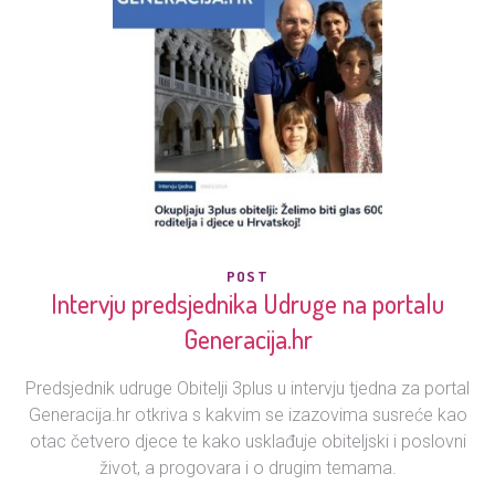
POST
Intervju predsjednika Udruge na portalu
Generacija.hr
Predsjednik udruge Obitelji 3plus u intervju tjedna za portal
Generacija.hr otkriva s kakvim se izazovima susreće kao
otac četvero djece te kako usklađuje obiteljski i poslovni
život, a progovara i o drugim temama.