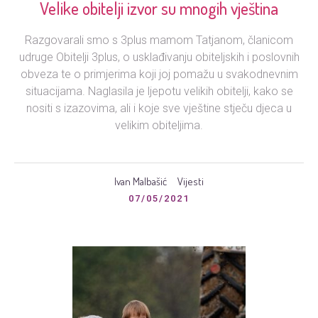
Velike obitelji izvor su mnogih vještina
Razgovarali smo s 3plus mamom Tatjanom, članicom
udruge Obitelji 3plus, o usklađivanju obiteljskih i poslovnih
obveza te o primjerima koji joj pomažu u svakodnevnim
situacijama. Naglasila je ljepotu velikih obitelji, kako se
nositi s izazovima, ali i koje sve vještine stječu djeca u
velikim obiteljima.
Ivan Malbašić
Vijesti
07/05/2021