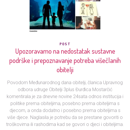
POST
Upozoravamo na nedostatak sustavne
podrške i prepoznavanje potreba višečlanih
obitelji
Povodom Međunarodnog dana obitelji, članica Upravnog
odbora udruge Obitelji 3plus Đurđica Mostarčić
komentirala je za dnevne novine 24sata odnos institucija i
politike prema obiteljima, posebno prema obiteljima s
djecom, a onda dodatno i posebno prema obiteljima s
više djece. Naglasila je potrebu da se prestane govoriti o
troškovima ili rashodima kad se govori o djeci i obiteljima.