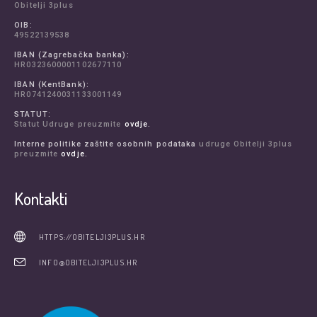
Obitelji 3plus
OIB:
49522139538
IBAN (Zagrebačka banka):
HR0323600001102677110
IBAN (KentBank):
HR0741240031133001149
STATUT:
Statut Udruge preuzmite
ovdje.
Interne politike zaštite osobnih podataka
udruge Obitelji 3plus
preuzmite
ovdje.
Kontakti
HTTPS://OBITELJI3PLUS.HR
INFO@OBITELJI3PLUS.HR