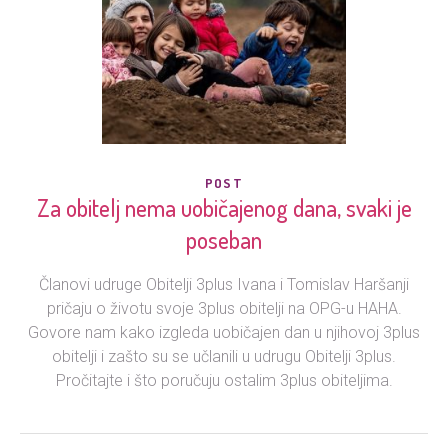
POST
Za obitelj nema uobičajenog dana, svaki je
poseban
Članovi udruge Obitelji 3plus Ivana i Tomislav Haršanji
pričaju o životu svoje 3plus obitelji na OPG-u HAHA.
Govore nam kako izgleda uobičajen dan u njihovoj 3plus
obitelji i zašto su se učlanili u udrugu Obitelji 3plus.
Pročitajte i što poručuju ostalim 3plus obiteljima.