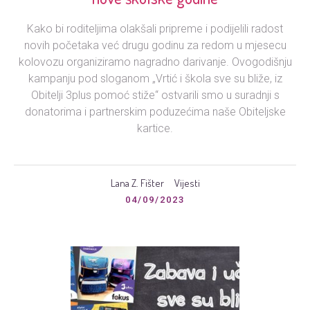
Kako bi roditeljima olakšali pripreme i podijelili radost
novih početaka već drugu godinu za redom u mjesecu
kolovozu organiziramo nagradno darivanje. Ovogodišnju
kampanju pod sloganom „Vrtić i škola sve su bliže, iz
Obitelji 3plus pomoć stiže“ ostvarili smo u suradnji s
donatorima i partnerskim poduzećima naše Obiteljske
kartice.
Lana Z. Fišter
Vijesti
04/09/2023