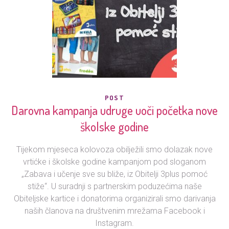
POST
Darovna kampanja udruge uoči početka nove
školske godine
Tijekom mjeseca kolovoza obilježili smo dolazak nove
vrtićke i školske godine kampanjom pod sloganom
„Zabava i učenje sve su bliže, iz Obitelji 3plus pomoć
stiže“. U suradnji s partnerskim poduzećima naše
Obiteljske kartice i donatorima organizirali smo darivanja
naših članova na društvenim mrežama Facebook i
Instagram.