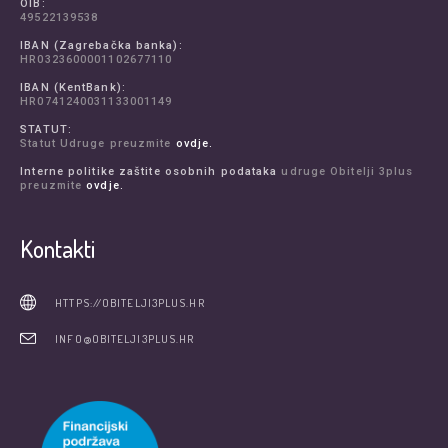
OIB:
49522139538
IBAN (Zagrebačka banka):
HR0323600001102677110
IBAN (KentBank):
HR0741240031133001149
STATUT:
Statut Udruge preuzmite
ovdje.
Interne politike zaštite osobnih podataka
udruge Obitelji 3plus
preuzmite
ovdje.
Kontakti
HTTPS://OBITELJI3PLUS.HR
INFO@OBITELJI3PLUS.HR