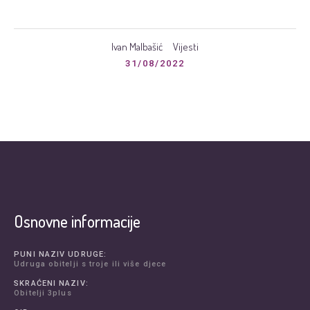
Ivan Malbašić
Vijesti
31/08/2022
Osnovne informacije
PUNI NAZIV UDRUGE:
Udruga obitelji s troje ili više djece
SKRAĆENI NAZIV:
Obitelji 3plus