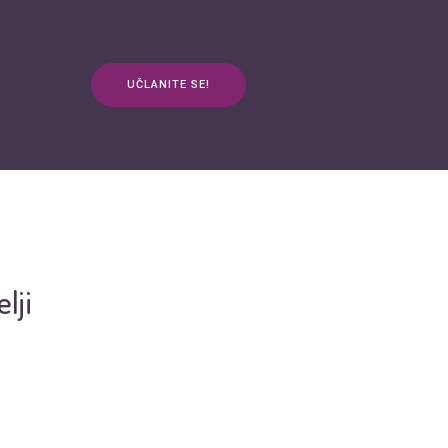
UČLANITE SE!
anja
Kontakt
3plus ŽIVOT
mApp
lji