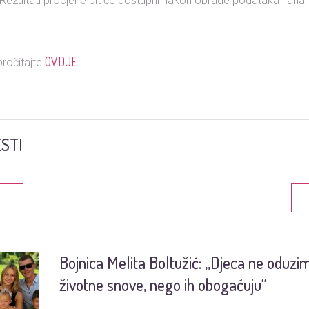
. Rezultati procjene bit će dostupni nakon obrade podataka i anal
OVDJE
pročitajte
.
STI
Bojnica Melita Boltužić: „Djeca ne oduzi
životne snove, nego ih obogaćuju“