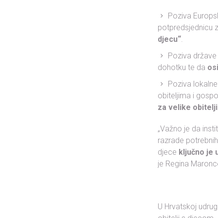
Poziva Europsk
potpredsjednicu z
djecu“
.
Poziva države
dohotku te da
os
Poziva lokalne 
obiteljima i gosp
za velike obitelji
„Važno je da insti
razrade potrebnih 
djece
ključno je
je Regina Maronce
U Hrvatskoj udrug