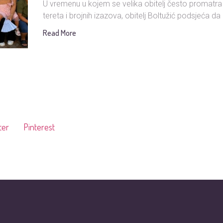
U vremenu u kojem se velika obitelj često promatra
tereta i brojnih izazova, obitelj Boltužić podsjeća da i
Read More
ter
Pinterest