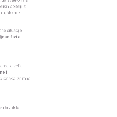
a da svatko ima
ikih obitelji iz
ala, što nije
dne situacije
djece živi s
racije velikih
ne i
ć ionako iznimno
e i hrvatska