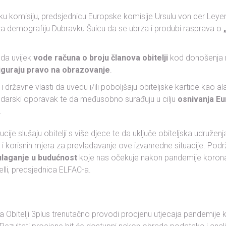
u komisiju, predsjednicu Europske komisije Ursulu von der Leyen
a demografiju Dubravku Šuicu da se ubrza i produbi rasprava o
 da uvijek
vode računa o broju članova obitelji
kod donošenja 
iguraju pravo na obrazovanje
.
i državne vlasti da uvedu i/ili poboljšaju obiteljske kartice kao a
odarski oporavak te da međusobno surađuju u cilju
osnivanja Eu
.
tucije slušaju obitelji s više djece te da uključe obiteljska udruže
i korisnih mjera za prevladavanje ove izvanredne situacije. Podrža
 ulaganje u budućnost
koje nas očekuje nakon pandemije koronavi
lli, predsjednica ELFAC-a.
a Obitelji 3plus trenutačno provodi procjenu utjecaja pandemije 