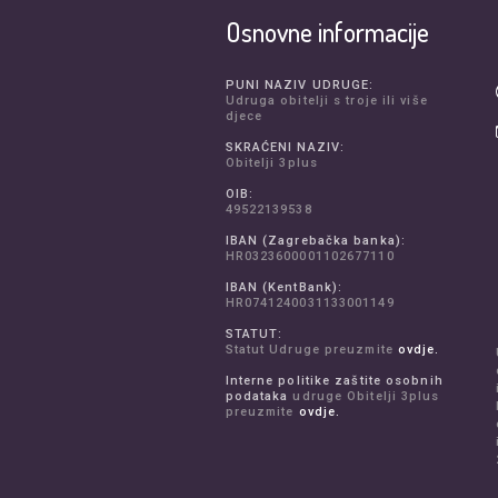
Osnovne informacije
PUNI NAZIV UDRUGE:
Udruga obitelji s troje ili više
djece
SKRAĆENI NAZIV:
Obitelji 3plus
OIB:
49522139538
IBAN (Zagrebačka banka):
HR0323600001102677110
IBAN (KentBank):
HR0741240031133001149
STATUT:
Statut Udruge preuzmite
ovdje.
Interne politike zaštite osobnih
podataka
udruge Obitelji 3plus
preuzmite
ovdje.