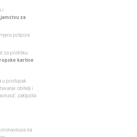
 i
„jamstvu za
mjera potpore
lat za podršku
ropske kartice
nja u postupak
vanje obitelji i
rusa“, zaključila
koronavirusa na