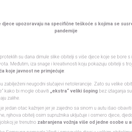
iše djece upozoravaju na specifične teškoće s kojima se susr
pandemije
proteklih su dana dirnule slike obitelji s više djece koje se bore 
a. Međutim, iza snage i kreativnosti koju pokazuju obitelji s troje
ća koje javnost ne primjećuje
:
u zabilježeni neugodni slučajevi netolerancije. Zato su velike obite
e“ kako bi mogle obaviti
„ekstra“ veliki šoping
bez izlaganja su
ju zalihe.
je jedan otac kažnjen jer je zajedno sa sinom u autu išao obaviti
ime, njihova obitelj osim supružnika uključuje i osmero djece, djed
jolskoj je trenutno
zabranjena vožnja više od jedne osobe u a