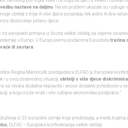
tka Samsung pomogla Vladi i omogućila djeci u velikim obiteljim
vedbu nastave na daljinu
. Na isti problem ukazale su i udruge vel
 Mnoge obitelji s troje ili više djece posjeduju tek jedno ili dva račun
erice školovanje petero djece.
d europskih primjera iz života velikih obitelji za vrijeme izvanre
demije u Europi. U Europi prema podacima Eurostata
trećina 
raće ili sestara
.
 ističe Regina Maroncelli, predsjednica ELFAC-a, Europske konfede
ak i u ovoj izvanrednoj situaciji,
obitelji s više djece diskriminira
ime se stvara dodatna nepravda i unose dodatne poteškoće u ve
aciji, a koja može imati i vrlo ozbiljne ekonomske posljedice.“
druženja iz 23 europske zemlje koje predstavlja, a među kojima j
plus
, ELFAC – Europska konfederacija velikih obitelji: