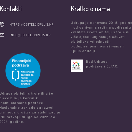
Kontakti
Kratko o nama
Udruga je osnovana 2018. godin
HTTPS://OBITELJI3PLUS.HR
i od osnivanja radi na podizanju
kvalitete života obitelji s troje ili
INFO@OBITELJI3PLUS.HR
više djece. Cilj nam je očuvati
obiteljske vrijednosti,
podupiranjem i osnaživanjem
3plus obitelji.
Rad Udruge
podržava i ELFAC.
Udruga obitelji s troje ili više
djece bila je korisnik
institucionalne podrške
Nacionalne zaklade za razvoj
civilnoga društva za stabilizaciju
i/ili razvoj udruge od 2022. do
2024. godine.