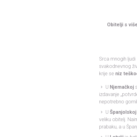
Obitelji s v
Srca mnogih ljudi 
svakodnevnog život
krije se
niz teško
U
Njemačkoj
s
izdavanje „potvrd
nepotrebno gomila
U
Španjolskoj
veliku obitelj. Na
prabaku, a u Špan