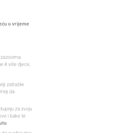
eću u vrijeme
s izazovima
 ili više djece,
lji zatražile
mnji da
 kupnju za svoju
ove i bake te
utu
.