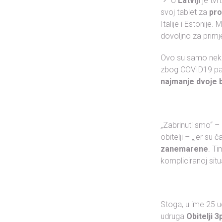
U
Latviji
je tvr
svoj tablet za
pro
Italije i Estonije.
dovoljno za primj
Ovo su samo neki o
zbog COVID19 pan
najmanje dvoje b
„Zabrinuti smo“ –
obitelji – „jer su č
zanemarene
. T
kompliciranoj situ
Stoga, u ime 25 u
udruga
Obitelji 3