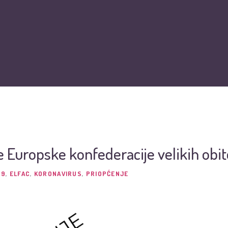
O nama
Vijesti
Obiteljska kartica
Podržite nas
Pit
 Europske konfederacije velikih obite
19
,
ELFAC
,
KORONAVIRUS
,
PRIOPĆENJE