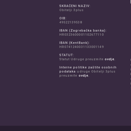
SKRAĆENI NAZIV:
Obitelji 3plus
OIB:
49522139538
IBAN (Zagrebačka banka):
HR0323600001102677110
IBAN (KentBank):
HR0741240031133001149
STATUT:
Statut Udruge preuzmite
ovdje.
Interne politike zaštite osobnih
podataka
udruge Obitelji 3plus
preuzmite
ovdje.