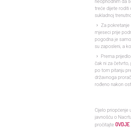
neophodnim da se 
treće dijete rodit
sukladnoj trenutn
Za pokretanje 
mjeseci prije pod
pogodna je samo za
su zaposleni, a ko
Prema prijedlo
čak ni za četvrto,
po tom pitanju pre
državnoga proraču
rođeno nakon ostv
Cijelo priopćenje
javnošću o Nacrtu
OVDJE
pročitajte
.