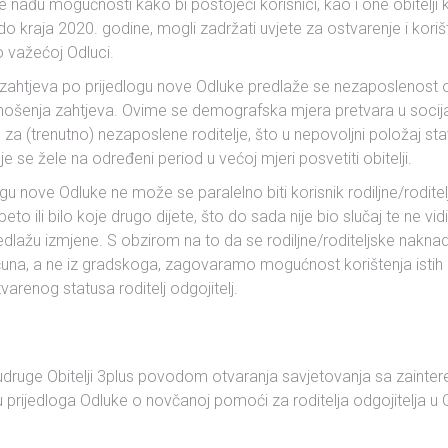
nađu mogućnosti kako bi postojeći korisnici, kao i one obitelji 
i do kraja 2020. godine, mogli zadržati uvjete za ostvarenje i kori
o važećoj Odluci.
zahtjeva po prijedlogu nove Odluke predlaže se nezaposlenost 
nošenja zahtjeva. Ovime se demografska mjera pretvara u socija
 (trenutno) nezaposlene roditelje, što u nepovoljni položaj stavl
je se žele na određeni period u većoj mjeri posvetiti obitelji.
gu nove Odluke ne može se paralelno biti korisnik rodiljne/rodite
 peto ili bilo koje drugo dijete, što do sada nije bio slučaj te ne v
dlažu izmjene. S obzirom na to da se rodiljne/roditeljske naknade
na, a ne iz gradskoga, zagovaramo mogućnost korištenja istih z
arenog statusa roditelj odgojitelj.
 udruge Obitelji 3plus povodom otvaranja savjetovanja sa zainte
 prijedloga Odluke o novčanoj pomoći za roditelja odgojitelja u