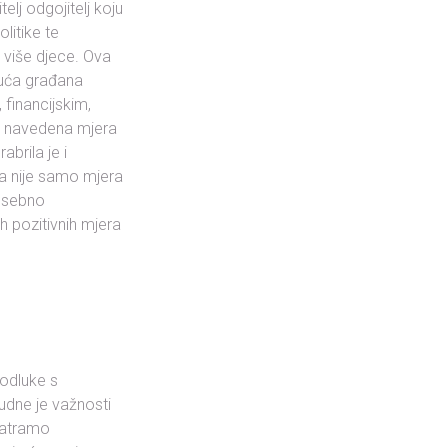
lj odgojitelj koju
litike te
s više djece. Ova
suća građana
 financijskim,
ma navedena mjera
brila je i
na nije samo mjera
posebno
h pozitivnih mjera
 odluke s
udne je važnosti
matramo