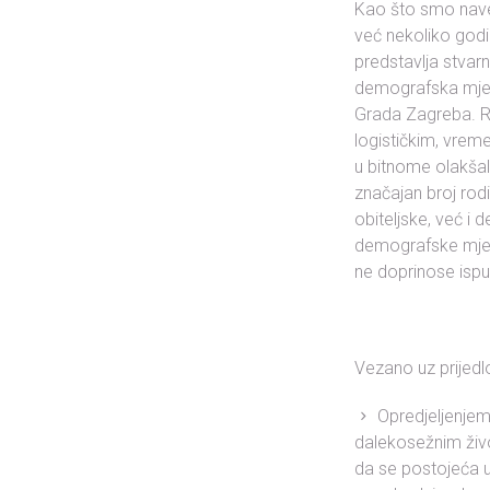
Kao što smo navel
već nekoliko godin
predstavlja stvarn
demografska mjera
Grada Zagreba. Rod
logističkim, vrem
u bitnome olakšala
značajan broj rod
obiteljske, već i
demografske mjere
ne doprinose ispu
Vezano uz prijed
Opredjeljenjem 
dalekosežnim živo
da se postojeća 