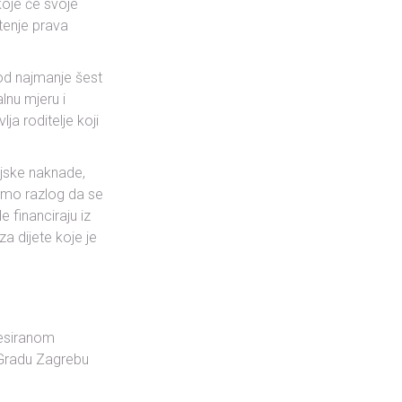
koje će svoje
štenje prava
od najmanje šest
lnu mjeru i
ja roditelje koji
ljske naknade,
idimo razlog da se
 financiraju iz
a dijete koje je
resiranom
 Gradu Zagrebu