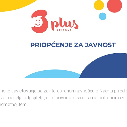
io je savjetovanje sa zainteresiranom javnošću o Nacrtu prijed
a roditelja odgojitelja, i tim povodom smatramo potrebnim iznij
redmetnoj temi.