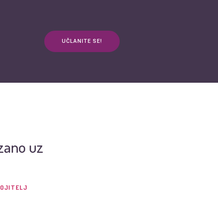
UČLANITE SE!
anja
Kontakt
3plus ŽIVOT
mApp
zano uz
OJITELJ