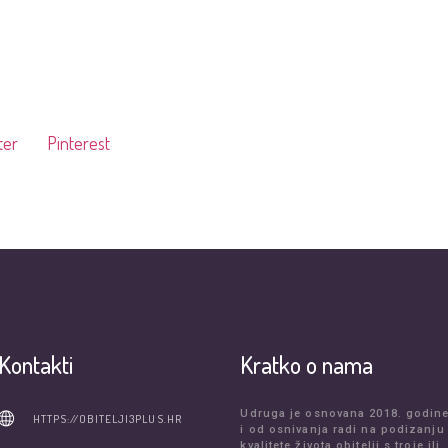
ter
Pinterest
Kontakti
Kratko o nama
Udruga je osnovana 2018. godin
HTTPS://OBITELJI3PLUS.HR
i od osnivanja radi na podizanju
kvalitete života obitelji s troje ili