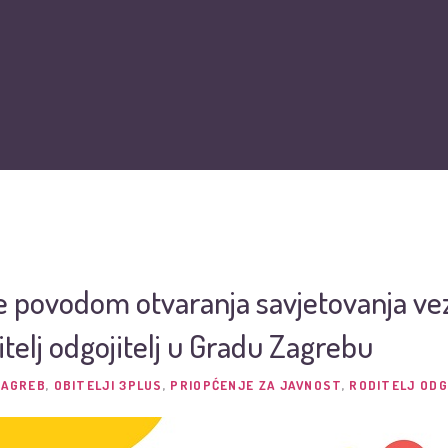
O nama
Vijesti
Obiteljska kartica
Podržite nas
Pit
e povodom otvaranja savjetovanja ve
telj odgojitelj u Gradu Zagrebu
ZAGREB
,
OBITELJI 3PLUS
,
PRIOPĆENJE ZA JAVNOST
,
RODITELJ ODG