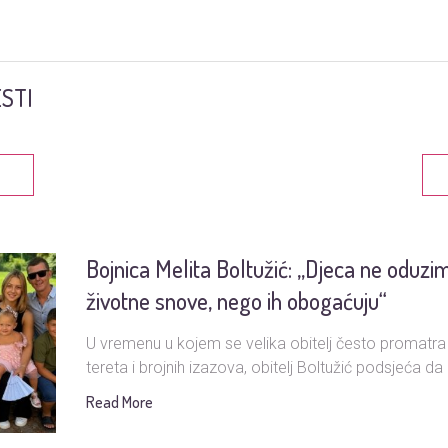
STI
Bojnica Melita Boltužić: „Djeca ne oduzi
životne snove, nego ih obogaćuju“
U vremenu u kojem se velika obitelj često promatra
tereta i brojnih izazova, obitelj Boltužić podsjeća da i
Read More