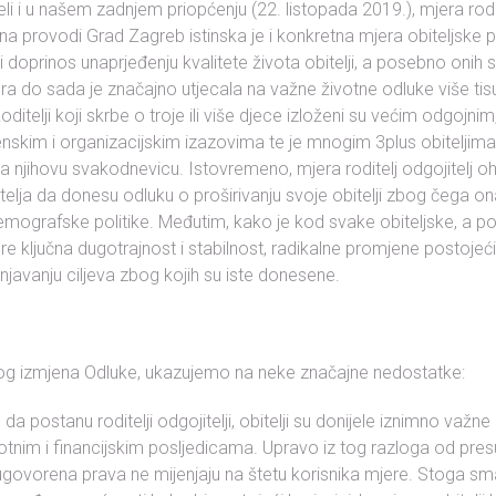
i i u našem zadnjem priopćenju (22. listopada 2019.), mjera rodite
a provodi Grad Zagreb istinska je i konkretna mjera obiteljske po
i doprinos unaprjeđenju kvalitete života obitelji, a posebno onih 
 do sada je značajno utjecala na važne životne odluke više ti
itelji koji skrbe o troje ili više djece izloženi su većim odgojnim,
enskim i organizacijskim izazovima te je mnogim 3plus obitelji
 njihovu svakodnevicu. Istovremeno, mjera roditelj odgojitelj ohra
itelja da donesu odluku o proširivanju svoje obitelji zbog čega o
 demografske politike. Međutim, kako je kod svake obiteljske, a 
 ključna dugotrajnost i stabilnost, radikalne promjene postojeći
njavanju ciljeva zbog kojih su iste donesene.
log izmjena Odluke, ukazujemo na neke značajne nedostatke:
da postanu roditelji odgojitelji, obitelji su donijele iznimno važne
tnim i financijskim posljedicama. Upravo iz tog razloga od pres
ugovorena prava ne mijenjaju na štetu korisnika mjere. Stoga s