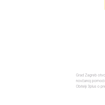
Grad Zagreb otvor
novčanoj pomoći z
Obitelji 3plus o p