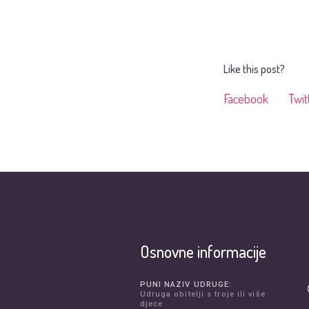
Like this post?
Facebook
Twit
Osnovne informacije
PUNI NAZIV UDRUGE:
Udruga obitelji s troje ili više
djece