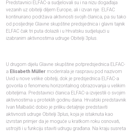
Predstavnici ELFAC-a sudjelovali su i na nizu događaja
vezanih uz obitelji diljem Europe, ali i izvan nje. ELFAC
kontinuirano podržava aktivnosti svojih članica, pa su tako
od posljednje Glavne skupštine predsjednica i glavni tajnik
ELFAC čak tri puta dolazili i u Hrvatsku sudjelujući u
izabranim aktivnostima udruge Obitelji 3plus.
U drugom dijelu Glavne skupštine potpredsjednica ELFAC-
a
Elisabeth Müller
moderirala je raspravu pod nazivom
Uvid u nove velike obitelji, dok je predsjednica ELFAC-a
govorila o fenomenu horizontalnog obrazovanja u velikim
obiteljima. Predstavnici članica ELFAC-a izvijestili o svojim
aktivnostima u proteklih godinu dana. Hrvatski predstavnik
Ivan Malbašić dobio je priliku detaljnije predstaviti
aktivnosti udruge Obitelji 3plus, koja je istaknuta kao
izvrstan primjer da je moguće u kratkom roku osnovati,
ustrojiti i u funkciju staviti udrugu građana. Na kraju susreta