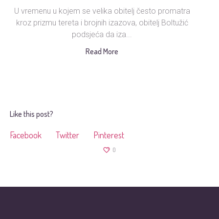
U vremenu u kojem se velika obitelj često promatra
Ud
kroz prizmu tereta i brojnih izazova, obitelj Boltužić
podsjeća da iza...
s
Read More
Like this post?
Facebook
Twitter
Pinterest
0