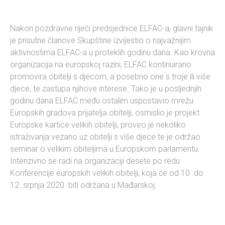
Nakon pozdravne riječi predsjednice ELFAC-a, glavni tajnik
je prisutne članove Skupštine izvijestio o najvažnijim
aktivnostima ELFAC-a u proteklih godinu dana. Kao krovna
organizacija na europskoj razini, ELFAC kontinuirano
promovira obitelji s djecom, a posebno one s troje ili više
djece, te zastupa njihove interese. Tako je u posljednjih
godinu dana ELFAC među ostalim uspostavio mrežu
Europskih gradova prijatelja obitelji, osmislio je projekt
Europske kartice velikih obitelji, proveo je nekoliko
istraživanja vezano uz obitelji s više djece te je održao
seminar o velikim obiteljima u Europskom parlamentu.
Intenzivno se radi na organizaciji desete po redu
Konferencije europskih velikih obitelji, koja će od 10. do
12. srpnja 2020. biti održana u Mađarskoj.