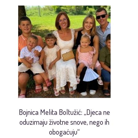
Bojnica Melita Boltužić: „Djeca ne
U
oduzimaju životne snove, nego ih
obogaćuju“