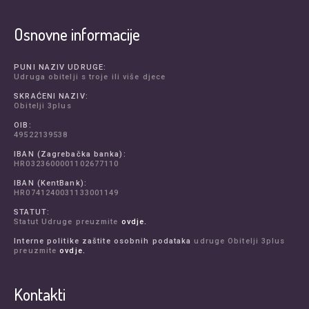
Osnovne informacije
PUNI NAZIV UDRUGE:
Udruga obitelji s troje ili više djece
SKRAĆENI NAZIV:
Obitelji 3plus
OIB:
49522139538
IBAN (Zagrebačka banka):
HR0323600001102677110
IBAN (KentBank):
HR0741240031133001149
STATUT:
Statut Udruge preuzmite
ovdje.
Interne politike zaštite osobnih podataka
udruge Obitelji 3plus
preuzmite
ovdje.
Kontakti