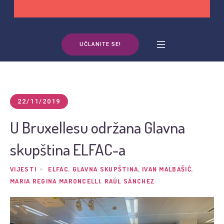
UČLANITE SE!
22/11/2019
U Bruxellesu održana Glavna
skupština ELFAC-a
VIJESTI
ELFAC
,
GLAVNA SKUPŠTINA
,
IVAN MALBAŠIĆ
,
MARIA REGINA MARONCELLI
,
RAÚL SÁNCHEZ