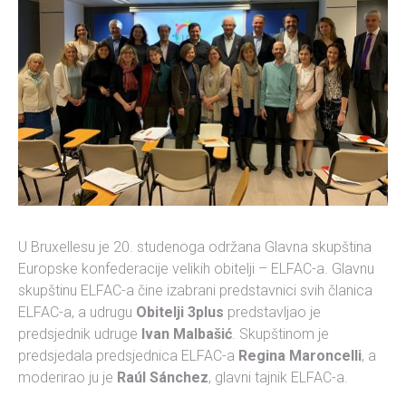
U Bruxellesu je 20. studenoga održana Glavna skupština
Europske konfederacije velikih obitelji – ELFAC-a. Glavnu
skupštinu ELFAC-a čine izabrani predstavnici svih članica
ELFAC-a, a udrugu
Obitelji 3plus
predstavljao je
predsjednik udruge
Ivan Malbašić
. Skupštinom je
predsjedala predsjednica ELFAC-a
Regina Maroncelli
, a
moderirao ju je
Raúl Sánchez
, glavni tajnik ELFAC-a.