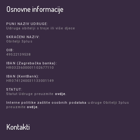
Osnovne informacije
PUNI NAZIV UDRUGE:
Udruga obitelji s troje ili više djece
SKRAĆENI NAZIV:
Obitelji 3plus
OIB:
49522139538
IBAN (Zagrebačka banka):
HR0323600001102677110
IBAN (KentBank):
HR0741240031133001149
STATUT:
Statut Udruge preuzmite
ovdje.
Interne politike zaštite osobnih podataka
udruge Obitelji 3plus
preuzmite
ovdje.
Kontakti