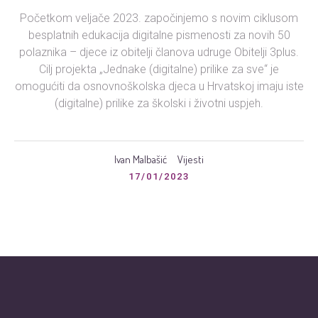
Početkom veljače 2023. započinjemo s novim ciklusom
besplatnih edukacija digitalne pismenosti za novih 50
polaznika – djece iz obitelji članova udruge Obitelji 3plus.
Cilj projekta „Jednake (digitalne) prilike za sve“ je
omogućiti da osnovnoškolska djeca u Hrvatskoj imaju iste
(digitalne) prilike za školski i životni uspjeh.
Ivan Malbašić
Vijesti
17/01/2023