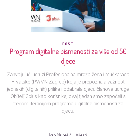
POST
Program digitalne pismenosti za više od 50
djece
Zahvaljujući udruzi Profesionalna mreža žena i muškaraca
Hrvatske (PWMN Zagreb) koja je prepoznala važnost
jednakih (digitalnih) prilika i odabrala djecu članova udruge
Obitelji 3plus kao korisnike, ovaj tjedan smo započeli s
trećom iteracijom programa digitalne pismenosti za
djecu.
Ivan Malbašić
Vijesti