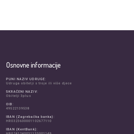
Osnovne informacije
PUNI NAZIV UDRUGE:
Udruga obitelji s troje ili više djece
SKRAĆENI NAZIV:
Obitelji 3plus
OIB:
49522139538
IBAN (Zagrebačka banka):
HR0323600001102677110
IBAN (KentBank):
HR0741240031133001149