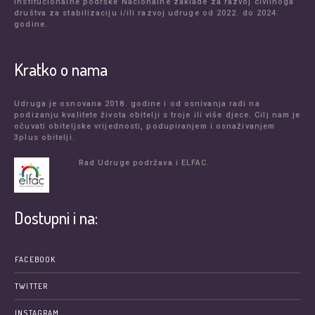
institucionalne podrške Nacionalne zaklade za razvoj civilnoga
društva za stabilizaciju i/ili razvoj udruge od 2022. do 2024.
godine.
Kratko o nama
Udruga je osnovana 2018. godine i od osnivanja radi na
podizanju kvalitete života obitelji s troje ili više djece. Cilj nam je
očuvati obiteljske vrijednosti, podupiranjem i osnaživanjem
3plus obitelji.
Rad Udruge podržava i ELFAC.
Dostupni i na:
FACEBOOK
TWITTER
INSTAGRAM