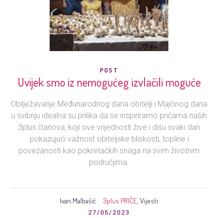
POST
Uvijek smo iz nemogućeg izvlačili moguće
Obilježavanje Međunarodnog dana obitelji i Majčinog dana
u svibnju idealna su prilika da se inspiriramo pričama naših
3plus članova, koji ove vrijednosti žive i dišu svaki dan
pokazujući važnost obiteljske bliskosti, topline i
povezanosti kao pokretačkih snaga na svim životnim
područjima.
Ivan Malbašić
3plus PRIČE
Vijesti
,
27/05/2023